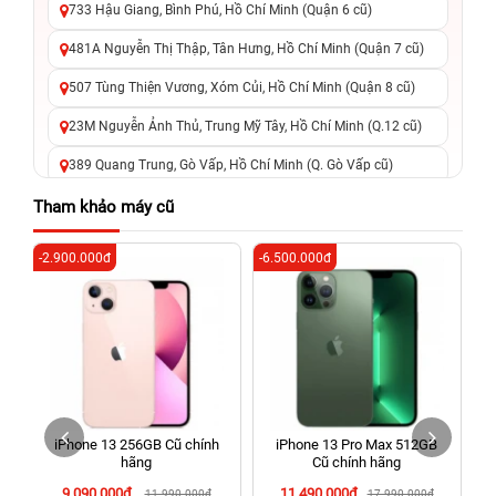
733 Hậu Giang, Bình Phú, Hồ Chí Minh (Quận 6 cũ)
481A Nguyễn Thị Thập, Tân Hưng, Hồ Chí Minh (Quận 7 cũ)
507 Tùng Thiện Vương, Xóm Củi, Hồ Chí Minh (Quận 8 cũ)
23M Nguyễn Ảnh Thủ, Trung Mỹ Tây, Hồ Chí Minh (Q.12 cũ)
389 Quang Trung, Gò Vấp, Hồ Chí Minh (Q. Gò Vấp cũ)
625 - 625A Âu Cơ, Tân Phú, Hồ Chí Minh (Quận Tân Phú cũ)
Tham khảo máy cũ
326 Lê Văn Việt, Tăng Nhơn Phú, Hồ Chí Minh (Q.9 TP. Thủ
-2.900.000đ
-6.500.000đ
-3
Đức cũ)
256 Võ Văn Ngân, Thủ Đức, Hồ Chí Minh (Bình Thọ, TP. Thủ
Đức Cũ)
70 Nguyễn An Ninh, Dĩ An, Hồ Chí Minh (Bình Dương Cũ)
24h Vũng Tàu: 162A Ba Cu, Vũng Tàu, Hồ Chí Minh (TP. Vũng
Tàu cũ)
iPhone 13 256GB Cũ chính
iPhone 13 Pro Max 512GB
198 Hoàng Văn Thụ, Tân Sơn Nhất, Hồ Chí Minh (Tân Bình
hãng
Cũ chính hãng
cũ)
9.090.000đ
11.490.000đ
11.990.000đ
17.990.000đ