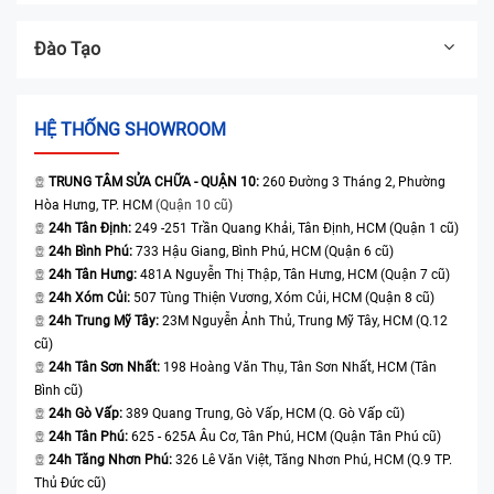
Đào Tạo
HỆ THỐNG SHOWROOM
TRUNG TÂM SỬA CHỮA - QUẬN 10:
260 Đường 3 Tháng 2, Phường
Hòa Hưng, TP. HCM
(Quận 10 cũ)
24h Tân Định:
249 -251 Trần Quang Khải, Tân Định, HCM (Quận 1 cũ)
24h Bình Phú:
733 Hậu Giang, Bình Phú, HCM (Quận 6 cũ)
24h Tân Hưng:
481A Nguyễn Thị Thập, Tân Hưng, HCM (Quận 7 cũ)
24h Xóm Củi:
507 Tùng Thiện Vương, Xóm Củi, HCM (Quận 8 cũ)
24h Trung Mỹ Tây:
23M Nguyễn Ảnh Thủ, Trung Mỹ Tây, HCM (Q.12
cũ)
24h Tân Sơn Nhất:
198 Hoàng Văn Thụ, Tân Sơn Nhất, HCM (Tân
Bình cũ)
24h Gò Vấp:
389 Quang Trung, Gò Vấp, HCM (Q. Gò Vấp cũ)
24h Tân Phú:
625 - 625A Âu Cơ, Tân Phú, HCM (Quận Tân Phú cũ)
24h Tăng Nhơn Phú:
326 Lê Văn Việt, Tăng Nhơn Phú, HCM (Q.9 TP.
Thủ Đức cũ)