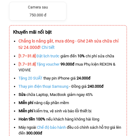
Camera sau
750.000 đ
Khuyến mãi nổi bật
Chẳng lo nắng gắt, mưa dông - Ghé 24h sửa chữa chỉ
từ 24.000đ!
Chi tiết
[1.7–31.8]
Đặt lịch trước
giảm đến
10%
chi phí sửa chữa
[1.7–31.8]
Tặng voucher
99.000đ
mua Phụ kiện REXON &
VIDVIE
Tặng 20 SUẤT
thay pin iPhone giá
24.000đ
Thay pin điện thoại Samsung
- Đồng giá
240.000đ
Sửa
chữa Laptop, MacBook giảm ngay 45%
Miễn phí
nâng cấp phần mềm
Miễn phí
kiểm tra, vệ sinh và báo lỗi thiết bị
Hoàn tiền 100%
nếu khách hàng không hài lòng
Máy ngoài
Chế độ bảo hành
đều có chính sách hỗ trợ giá lên
đến
300.000đ