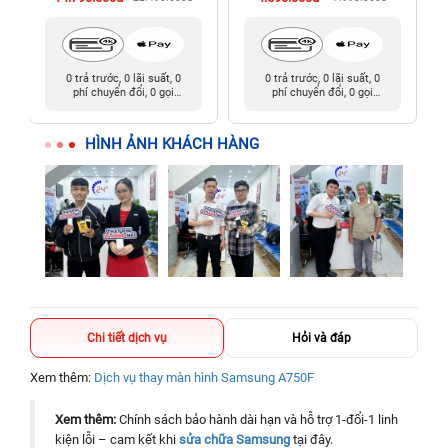
0 trả trước, 0 lãi suất, 0
0 trả trước, 0 lãi suất, 0
phí chuyển đổi, 0 gọi
phí chuyển đổi, 0 gọi
người thân
người thân
HÌNH ẢNH KHÁCH HÀNG
Chi tiết dịch vụ
Hỏi và đáp
Xem thêm:
Dịch vụ thay màn hình Samsung A750F
Xem thêm:
Chính sách bảo hành dài hạn và hỗ trợ 1-đổi-1 linh
kiện lỗi – cam kết khi
sửa chữa Samsung
tại đây.