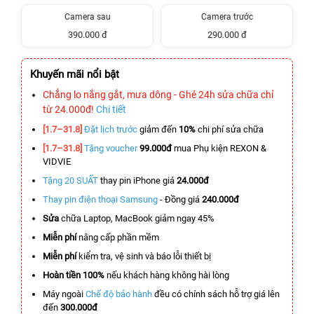
Camera sau
Camera trước
390.000 đ
290.000 đ
Khuyến mãi nổi bật
Chẳng lo nắng gắt, mưa dông - Ghé 24h sửa chữa chỉ
từ 24.000đ!
Chi tiết
[1.7–31.8]
Đặt lịch trước
giảm đến
10%
chi phí sửa chữa
[1.7–31.8]
Tặng voucher
99.000đ
mua Phụ kiện REXON &
VIDVIE
Tặng 20 SUẤT
thay pin iPhone giá
24.000đ
Thay pin điện thoại Samsung
- Đồng giá
240.000đ
Sửa
chữa Laptop, MacBook giảm ngay 45%
Miễn phí
nâng cấp phần mềm
Miễn phí
kiểm tra, vệ sinh và báo lỗi thiết bị
Hoàn tiền 100%
nếu khách hàng không hài lòng
Máy ngoài
Chế độ bảo hành
đều có chính sách hỗ trợ giá lên
đến
300.000đ