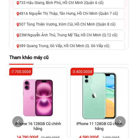
733 Hậu Giang, Bình Phú, Hồ Chí Minh (Quận 6 cũ)
481A Nguyễn Thị Thập, Tân Hưng, Hồ Chí Minh (Quận 7 cũ)
507 Tùng Thiện Vương, Xóm Củi, Hồ Chí Minh (Quận 8 cũ)
23M Nguyễn Ảnh Thủ, Trung Mỹ Tây, Hồ Chí Minh (Q.12 cũ)
389 Quang Trung, Gò Vấp, Hồ Chí Minh (Q. Gò Vấp cũ)
625 - 625A Âu Cơ, Tân Phú, Hồ Chí Minh (Quận Tân Phú cũ)
Tham khảo máy cũ
326 Lê Văn Việt, Tăng Nhơn Phú, Hồ Chí Minh (Q.9 TP. Thủ
-7.700.000đ
-3.400.000đ
-4
Đức cũ)
256 Võ Văn Ngân, Thủ Đức, Hồ Chí Minh (Bình Thọ, TP. Thủ
Đức Cũ)
70 Nguyễn An Ninh, Dĩ An, Hồ Chí Minh (Bình Dương Cũ)
24h Vũng Tàu: 162A Ba Cu, Vũng Tàu, Hồ Chí Minh (TP. Vũng
Tàu cũ)
iPhone 16 128GB Cũ chính
iPhone 11 128GB Cũ chính
198 Hoàng Văn Thụ, Tân Sơn Nhất, Hồ Chí Minh (Tân Bình
hãng
hãng
cũ)
14.790.000đ
4.590.000đ
22.490.000đ
7.990.000đ