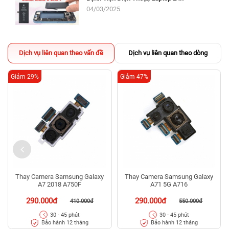
04/03/2025
Dịch vụ liên quan theo vấn đề
Dịch vụ liên quan theo dòng
Giảm 29%
Giảm 47%
Thay Camera Samsung Galaxy
Thay Camera Samsung Galaxy
A7 2018 A750F
A71 5G A716
290.000đ
290.000đ
410.000đ
550.000đ
30 - 45 phút
30 - 45 phút
Bảo hành 12 tháng
Bảo hành 12 tháng