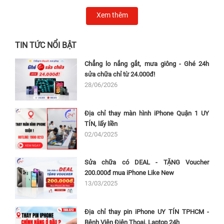
Xem thêm
TIN TỨC NỔI BẬT
Chẳng lo nắng gắt, mưa giông - Ghé 24h
sửa chữa chỉ từ 24.000đ!
28/06/2026
Địa chỉ thay màn hình iPhone Quận 1 UY
TÍN, lấy liền
02/04/2025
Sửa chữa có DEAL - TẶNG Voucher
200.000đ mua iPhone Like New
13/03/2025
Địa chỉ thay pin iPhone UY TÍN TPHCM -
Bệnh Viện Điện Thoại, Laptop 24h