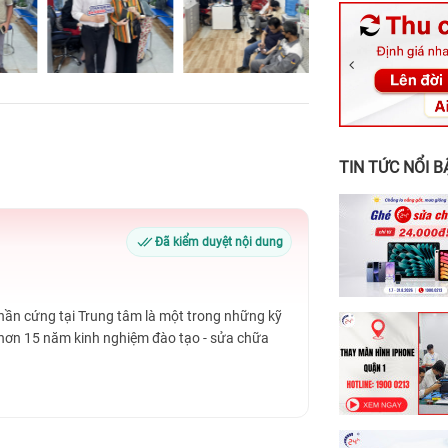
326 Lê Văn Vi
256 Võ Văn Ng
70 Nguyễn An 
24h Vũng Tàu:
198 Hoàng Văn
TIN TỨC NỔI B
Đã kiểm duyệt nội dung
Phần cứng tại Trung tâm là một trong những kỹ
 hơn 15 năm kinh nghiệm đào tạo - sửa chữa