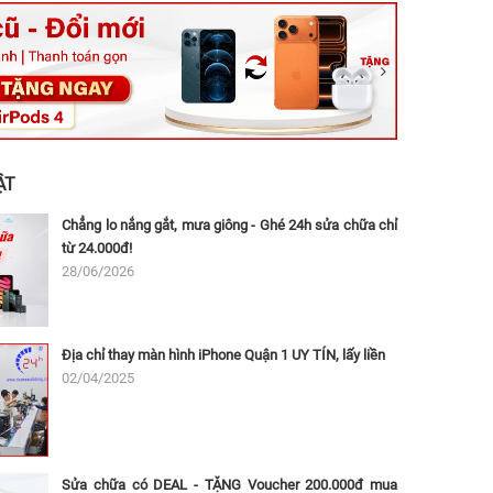
ệt, Tăng Nhơn Phú, Hồ Chí Minh (Q.9 TP. Thủ Đức cũ)
ân, Thủ Đức, Hồ Chí Minh (Bình Thọ, TP. Thủ Đức Cũ)
Ninh, Dĩ An, Hồ Chí Minh (Bình Dương Cũ)
 162A Ba Cu, Vũng Tàu, Hồ Chí Minh (TP. Vũng Tàu cũ)
 Thụ, Tân Sơn Nhất, Hồ Chí Minh (Tân Bình cũ)
ẬT
Chẳng lo nắng gắt, mưa giông - Ghé 24h sửa chữa chỉ
từ 24.000đ!
28/06/2026
Địa chỉ thay màn hình iPhone Quận 1 UY TÍN, lấy liền
02/04/2025
Sửa chữa có DEAL - TẶNG Voucher 200.000đ mua