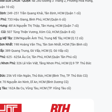
ÂM SỬA CHỮA - QUẬN 10:
260 Đường 3 Tháng 2, Phường Hòa Hưng,
uận 10 cũ)
Định:
249 -251 Trần Quang Khải, Tân Định, HCM (Quận 1 cũ)
 Phú:
733 Hậu Giang, Bình Phú, HCM (Quận 6 cũ)
 Hưng:
481A Nguyễn Thị Thập, Tân Hưng, HCM (Quận 7 cũ)
 Củi:
507 Tùng Thiện Vương, Xóm Củi, HCM (Quận 8 cũ)
g Mỹ Tây:
23M Nguyễn Ảnh Thủ, Trung Mỹ Tây, HCM (Q.12 cũ)
Sơn Nhất:
198 Hoàng Văn Thụ, Tân Sơn Nhất, HCM (Tân Bình cũ)
Vấp:
389 Quang Trung, Gò Vấp, HCM (Q. Gò Vấp cũ)
 Phú:
625 - 625A Âu Cơ, Tân Phú, HCM (Quận Tân Phú cũ)
g Nhơn Phú:
326 Lê Văn Việt, Tăng Nhơn Phú, HCM (Q.9 TP. Thủ Đức
 Đức:
256 Võ Văn Ngân, Thủ Đức, HCM (Bình Thọ, TP. Thủ Đức Cũ)
n:
70 Nguyễn An Ninh, Dĩ An, HCM (Bình Dương Cũ)
g Tàu:
162A Ba Cu, Vũng Tàu, HCM (TP. Vũng Tàu cũ)