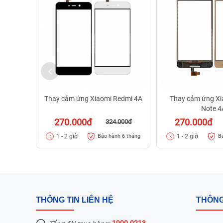
Thay cảm ứng Xiaomi Redmi 4A
Thay cảm ứng Xi
Note 4
270.000đ
270.000đ
324.000đ
1 - 2 giờ
1 - 2 giờ
Bảo hành 6 tháng
B
THÔNG TIN LIÊN HỆ
THÔNG
1900.0213