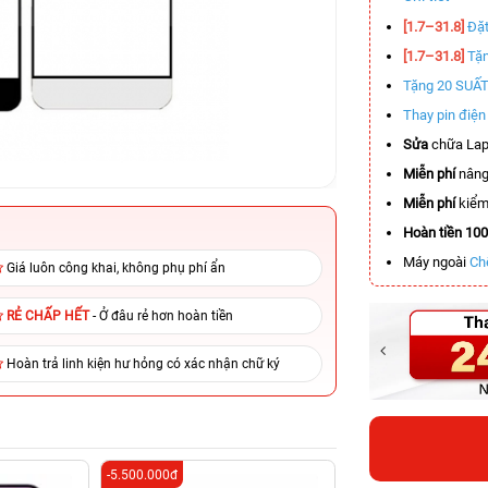
[1.7–31.8]
Đặt
[1.7–31.8]
Tặn
Tặng 20 SUẤ
Thay pin điệ
Sửa
chữa Lap
Miễn phí
nâng
Miễn phí
kiểm 
Hoàn tiền 10
Máy ngoài
Ch
Giá luôn công khai, không phụ phí ẩn
RẺ CHẤP HẾT
- Ở đâu rẻ hơn hoàn tiền
Hoàn trả linh kiện hư hỏng có xác nhận chữ ký
-5.500.000đ
-6.500.000đ