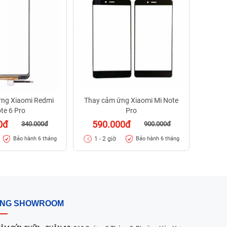
27
1 - 
ng Xiaomi Redmi
Thay cảm ứng Xiaomi Mi Note
te 6 Pro
Pro
0đ
590.000đ
340.000đ
900.000đ
1 - 2 giờ
Bảo hành 6 tháng
Bảo hành 6 tháng
ỐNG SHOWROOM