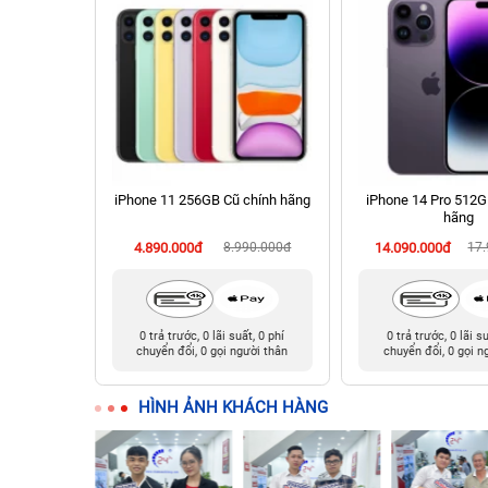
512GB cũ
iPhone 11 256GB Cũ chính hãng
iPhone 14 Pro 512G
hãng
990.000đ
4.890.000đ
8.990.000đ
14.090.000đ
17
t, 0 phí
0 trả trước, 0 lãi suất, 0 phí
0 trả trước, 0 lãi s
ười thân
chuyển đổi, 0 gọi người thân
chuyển đổi, 0 gọi n
HÌNH ẢNH KHÁCH HÀNG