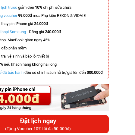
 lịch trước
giảm đến
10%
chi phí sửa chữa
g voucher
99.000đ
mua Phụ kiện REXON & VIDVIE
T
thay pin iPhone giá
24.000đ
n thoại Samsung
- Đồng giá
240.000đ
top, MacBook giảm ngay 45%
 cấp phần mềm
tra, vệ sinh và báo lỗi thiết bị
0%
nếu khách hàng không hài lòng
ế độ bảo hành
đều có chính sách hỗ trợ giá lên đến
300.000đ
Đặt lịch ngay
(Tặng Voucher 10% tối đa 50.000đ)
-6.000.000đ
-4.900.000đ