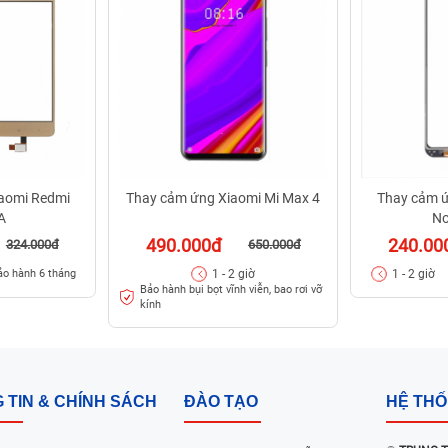
aomi Redmi
Thay cảm ứng Xiaomi Mi Max 4
Thay cảm ứ
A
No
490.000đ
240.00
324.000đ
650.000đ
1 - 2 giờ
1 - 2 giờ
ảo hành 6 tháng
Bảo hành bụi bọt vĩnh viễn, bao rơi vỡ
kính
 TIN & CHÍNH SÁCH
ĐÀO TẠO
HỆ TH