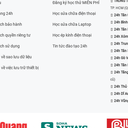
TRUNG T
u
Đăng ký học thử MIỄN PHÍ
TP. HCM
(Q
ụng 24h
Học sửa chữa điện thoại
24h Tân 
24h Bình
ách bảo hành
Học sửa chữa Laptop
24h Tân
ch quyền riêng tư
Học ép kính điện thoại
24h Xóm
24h Trun
ách sử dụng
Tin tức đào tạo 24h
24h Tân 
 về sao lưu dữ liệu
24h Gò 
24h Tân
về việc lưu trữ thiết bị
24h Tăn
cũ)
24h Thủ
24h Dĩ A
24h Vũn