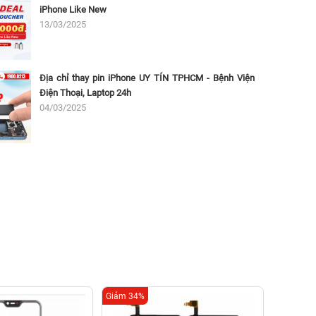
iPhone Like New
13/03/2025
Địa chỉ thay pin iPhone UY TÍN TPHCM - Bệnh Viện
Điện Thoại, Laptop 24h
04/03/2025
Giảm 34%
Giảm 16%
Thay