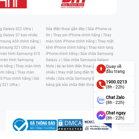
 Galaxy S22 Ultra |
Sửa điện thoại gần đây |
Sửa iPhone uy
g Galaxy S7 bao nhiêu
tín |
Thay pin iPhone chính hãng |
Thay
msung A50 chính hãng |
màn hình iPhone chính hãng |
Thay mặt
amsung S21 Ultra giá
kính iPhone chính hãng |
Thay kính lưng
 màn hình Samsung S10
iPhone chính hãng |
Sửa chữa Samsung
 màn hình Samsung
Galaxy J |
Sửa chữa Samsung Galaxy
nh hãng |
Thay màn hình
Note |
ép lại kính điện thoại giá bao
Quay về
đầu trang
nh hãng |
Thay màn
nhiêu |
thay mặt lưng điện thoại giá bao
0 Plus chính hãng |
Giá
nhiêu |
Sửa chữa Samsung Galaxy S |
1900.0213
 S21 Ultra |
bảng giá sửa chữa điện thoại samsung |
(8h - 22h)
Chat Zalo
(8h - 22h)
Chat ngay
(8h - 22h)