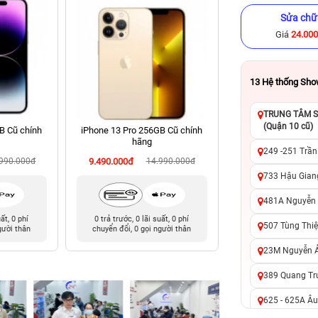
Sửa chữ
Giá
24.00
13
Hệ thống Sh
TRUNG TÂM SỬ
(Quận 10 cũ)
B Cũ chính
iPhone 13 Pro 256GB Cũ chính
iPhone XS Max 64
hãng
hãng
249 -251 Trần
.990.000đ
9.490.000đ
14.990.000đ
4.490.000đ
10
733 Hậu Giang
481A Nguyễn T
uất, 0 phí
0 trả trước, 0 lãi suất, 0 phí
0 trả trước, 0 lãi 
507 Tùng Thiệ
gười thân
chuyển đổi, 0 gọi người thân
chuyển đổi, 0 gọi 
23M Nguyễn Ản
389 Quang Tru
625 - 625A Âu