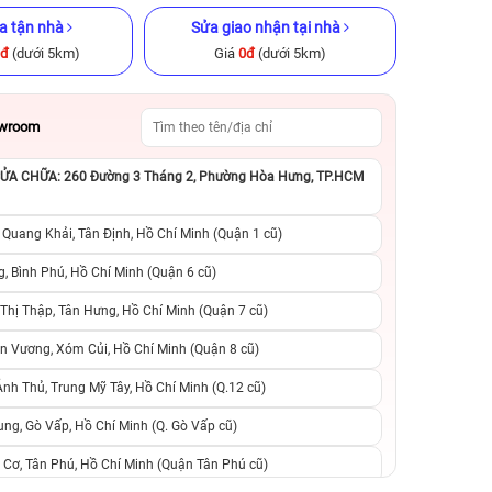
a tận nhà
Sửa giao nhận tại nhà
0đ
(dưới 5km)
Giá
0đ
(dưới 5km)
owroom
A CHỮA: 260 Đường 3 Tháng 2, Phường Hòa Hưng, TP.HCM
GB Cũ chính
iPhone 13 Pro Max 256GB Cũ
iPhone 11 Pro 25
chính hãng
hãng
 Quang Khải, Tân Định, Hồ Chí Minh (Quận 1 cũ)
.990.000đ
10.990.000đ
16.990.000đ
5.090.000đ
9
, Bình Phú, Hồ Chí Minh (Quận 6 cũ)
hị Thập, Tân Hưng, Hồ Chí Minh (Quận 7 cũ)
suất, 0 phí
0 trả trước, 0 lãi suất, 0 phí
0 trả trước, 0 lãi
n Vương, Xóm Củi, Hồ Chí Minh (Quận 8 cũ)
người thân
chuyển đổi, 0 gọi người thân
chuyển đổi, 0 gọi
h Thủ, Trung Mỹ Tây, Hồ Chí Minh (Q.12 cũ)
ng, Gò Vấp, Hồ Chí Minh (Q. Gò Vấp cũ)
 Cơ, Tân Phú, Hồ Chí Minh (Quận Tân Phú cũ)