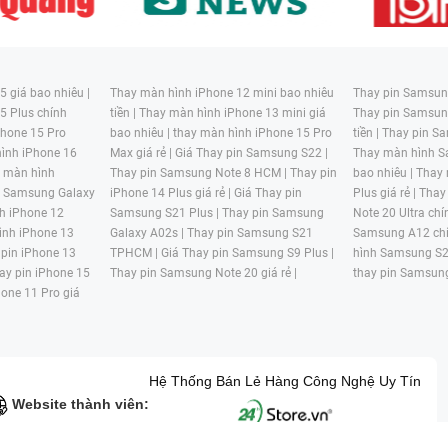
 giá bao nhiêu |
Thay màn hình iPhone 12 mini bao nhiêu
Thay pin Samsung
5 Plus chính
tiền |
Thay màn hình iPhone 13 mini giá
Thay pin Samsun
hone 15 Pro
bao nhiêu |
thay màn hình iPhone 15 Pro
tiền |
Thay pin Sa
ình iPhone 16
Max giá rẻ |
Giá Thay pin Samsung S22 |
Thay màn hình S
y màn hình
Thay pin Samsung Note 8 HCM |
Thay pin
bao nhiêu |
Thay
n Samsung Galaxy
iPhone 14 Plus giá rẻ |
Giá Thay pin
Plus giá rẻ |
Thay
h iPhone 12
Samsung S21 Plus |
Thay pin Samsung
Note 20 Ultra chí
ình iPhone 13
Galaxy A02s |
Thay pin Samsung S21
Samsung A12 chí
 pin iPhone 13
TPHCM |
Giá Thay pin Samsung S9 Plus |
hình Samsung S2
ay pin iPhone 15
Thay pin Samsung Note 20 giá rẻ |
thay pin Samsung
hone 11 Pro giá
Hệ Thống Bán Lẻ Hàng Công Nghệ Uy Tín
Website thành viên: