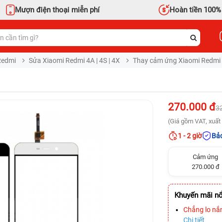
Mượn điện thoại miễn phí
Hoàn tiền 100%
Redmi
Sửa Xiaomi Redmi 4A | 4S | 4X
Thay cảm ứng Xiaomi Redmi
270.000 đ
3
(Giá gồm VAT, xuất 
1 - 2 giờ
Bảo
Cảm ứng
270.000 đ
Khuyến mãi nổ
Chẳng lo nắ
Chi tiết