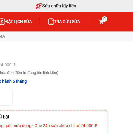
Sửa chữa lấy liền
0
ĐẶT LỊCH SỬA
TRA CỨU SỬA
 4A
24.000 đ
hóa đơn điện tử đúng tên linh kiện)
 hành 6 tháng
i bật
ng gắt, mưa dông - Ghé 24h sửa chữa chỉ từ 24.000đ!