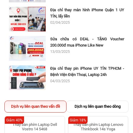
Địa chỉ thay màn hình iPhone Quận 1 UY
TÍN, lấy liền
02/04/2025
Sửa chữa có DEAL - TẶNG Voucher
200.000đ mua iPhone Like New
13/03/2025
Địa chỉ thay pin iPhone UY TÍN TPHCM -
Bệnh Viện Điện Thoại, Laptop 24h
04/03/2025
Dịch vụ liên quan theo vấn đề
Dịch vụ liên quan theo dòng
Giảm 40%
Giảm 18%
Thay bàn phím Laptop Dell
Thay bàn phím Laptop Lenovo
Vostro 14 5468
Thinkbook 14s Yoga