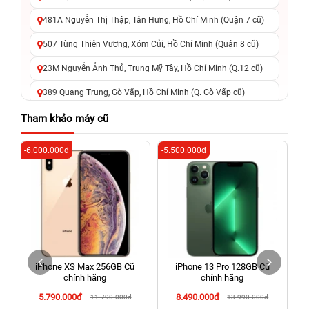
481A Nguyễn Thị Thập, Tân Hưng, Hồ Chí Minh (Quận 7 cũ)
507 Tùng Thiện Vương, Xóm Củi, Hồ Chí Minh (Quận 8 cũ)
23M Nguyễn Ảnh Thủ, Trung Mỹ Tây, Hồ Chí Minh (Q.12 cũ)
389 Quang Trung, Gò Vấp, Hồ Chí Minh (Q. Gò Vấp cũ)
625 - 625A Âu Cơ, Tân Phú, Hồ Chí Minh (Quận Tân Phú cũ)
Tham khảo máy cũ
326 Lê Văn Việt, Tăng Nhơn Phú, Hồ Chí Minh (Q.9 TP. Thủ
-6.000.000đ
-5.500.000đ
-3
Đức cũ)
256 Võ Văn Ngân, Thủ Đức, Hồ Chí Minh (Bình Thọ, TP. Thủ
Đức Cũ)
70 Nguyễn An Ninh, Dĩ An, Hồ Chí Minh (Bình Dương Cũ)
24h Vũng Tàu: 162A Ba Cu, Vũng Tàu, Hồ Chí Minh (TP. Vũng
Tàu cũ)
iPhone XS Max 256GB Cũ
iPhone 13 Pro 128GB Cũ
198 Hoàng Văn Thụ, Tân Sơn Nhất, Hồ Chí Minh (Tân Bình
chính hãng
chính hãng
cũ)
5.790.000đ
8.490.000đ
11.790.000đ
13.990.000đ