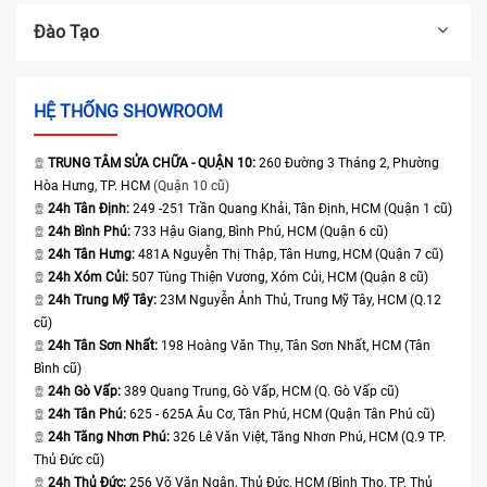
Đào Tạo
HỆ THỐNG SHOWROOM
TRUNG TÂM SỬA CHỮA - QUẬN 10:
260 Đường 3 Tháng 2, Phường
Hòa Hưng, TP. HCM
(Quận 10 cũ)
24h Tân Định:
249 -251 Trần Quang Khải, Tân Định, HCM (Quận 1 cũ)
24h Bình Phú:
733 Hậu Giang, Bình Phú, HCM (Quận 6 cũ)
24h Tân Hưng:
481A Nguyễn Thị Thập, Tân Hưng, HCM (Quận 7 cũ)
24h Xóm Củi:
507 Tùng Thiện Vương, Xóm Củi, HCM (Quận 8 cũ)
24h Trung Mỹ Tây:
23M Nguyễn Ảnh Thủ, Trung Mỹ Tây, HCM (Q.12
cũ)
24h Tân Sơn Nhất:
198 Hoàng Văn Thụ, Tân Sơn Nhất, HCM (Tân
Bình cũ)
24h Gò Vấp:
389 Quang Trung, Gò Vấp, HCM (Q. Gò Vấp cũ)
24h Tân Phú:
625 - 625A Âu Cơ, Tân Phú, HCM (Quận Tân Phú cũ)
24h Tăng Nhơn Phú:
326 Lê Văn Việt, Tăng Nhơn Phú, HCM (Q.9 TP.
Thủ Đức cũ)
24h Thủ Đức:
256 Võ Văn Ngân, Thủ Đức, HCM (Bình Thọ, TP. Thủ