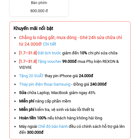
Bàn phím
800.000 đ
Khuyến mãi nổi bật
Chẳng lo nắng gắt, mưa dông - Ghé 24h sửa chữa chỉ
từ 24.000đ!
Chi tiết
[1.7–31.8]
Đặt lịch trước
giảm đến
10%
chi phí sửa chữa
[1.7–31.8]
Tặng voucher
99.000đ
mua Phụ kiện REXON &
VIDVIE
Tặng 20 SUẤT
thay pin iPhone giá
24.000đ
Thay pin điện thoại Samsung
- Đồng giá
240.000đ
Sửa
chữa Laptop, MacBook giảm ngay 45%
Miễn phí
nâng cấp phần mềm
Miễn phí
kiểm tra, vệ sinh và báo lỗi thiết bị
Hoàn tiền 100%
nếu khách hàng không hài lòng
Máy ngoài
Chế độ bảo hành
đều có chính sách hỗ trợ giá lên
đến
300.000đ