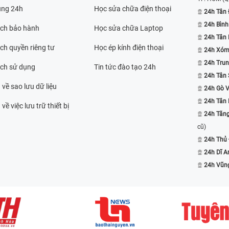
ụng 24h
Học sửa chữa điện thoại
24h Tân 
24h Bình
ách bảo hành
Học sửa chữa Laptop
24h Tân
ch quyền riêng tư
Học ép kính điện thoại
24h Xóm
24h Trun
ách sử dụng
Tin tức đào tạo 24h
24h Tân 
 về sao lưu dữ liệu
24h Gò 
24h Tân
về việc lưu trữ thiết bị
24h Tăn
cũ)
24h Thủ
24h Dĩ A
24h Vũn