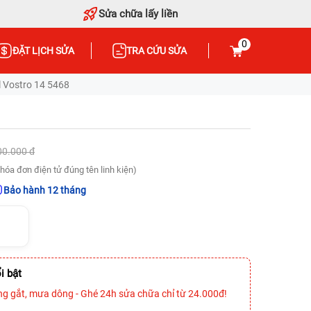
Sửa chữa lấy liền
0
ĐẶT LỊCH SỬA
TRA CỨU SỬA
 Vostro 14 5468
00.000 đ
hóa đơn điện tử đúng tên linh kiện)
Bảo hành 12 tháng
i bật
ng gắt, mưa dông - Ghé 24h sửa chữa chỉ từ 24.000đ!