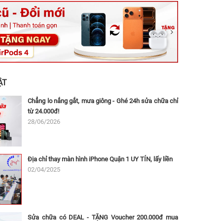
ệt, Tăng Nhơn Phú, Hồ Chí Minh (Q.9 TP. Thủ Đức cũ)
ân, Thủ Đức, Hồ Chí Minh (Bình Thọ, TP. Thủ Đức Cũ)
Ninh, Dĩ An, Hồ Chí Minh (Bình Dương Cũ)
 162A Ba Cu, Vũng Tàu, Hồ Chí Minh (TP. Vũng Tàu cũ)
 Thụ, Tân Sơn Nhất, Hồ Chí Minh (Tân Bình cũ)
ẬT
Chẳng lo nắng gắt, mưa giông - Ghé 24h sửa chữa chỉ
từ 24.000đ!
28/06/2026
Địa chỉ thay màn hình iPhone Quận 1 UY TÍN, lấy liền
02/04/2025
Sửa chữa có DEAL - TẶNG Voucher 200.000đ mua