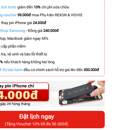
 lịch trước
giảm đến
10%
chi phí sửa chữa
g voucher
99.000đ
mua Phụ kiện REXON & VIDVIE
T
thay pin iPhone giá
24.000đ
n thoại Samsung
- Đồng giá
240.000đ
top, MacBook giảm ngay 45%
 cấp phần mềm
tra, vệ sinh và báo lỗi thiết bị
0%
nếu khách hàng không hài lòng
ế độ bảo hành
đều có chính sách hỗ trợ giá lên đến
300.000đ
Đặt lịch ngay
(Tặng Voucher 10% tối đa 50.000đ)
-5.900.000đ
-3.400.000đ