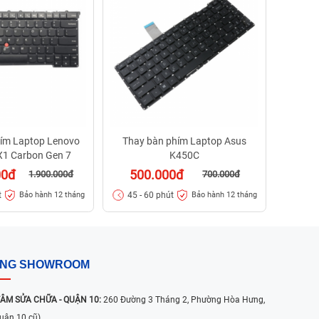
50
45 - 
ím Laptop Lenovo
Thay bàn phím Laptop Asus
X1 Carbon Gen 7
K450C
00đ
500.000đ
1.900.000đ
700.000đ
t
45 - 60 phút
Bảo hành 12 tháng
Bảo hành 12 tháng
ỐNG SHOWROOM
ÂM SỬA CHỮA - QUẬN 10:
260 Đường 3 Tháng 2, Phường Hòa Hưng,
uận 10 cũ)