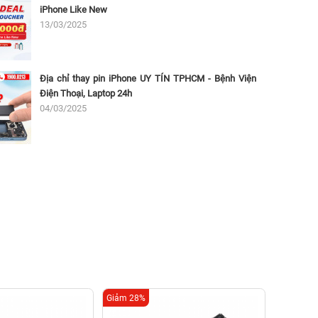
iPhone Like New
13/03/2025
Địa chỉ thay pin iPhone UY TÍN TPHCM - Bệnh Viện
Điện Thoại, Laptop 24h
04/03/2025
Giảm 28%
Giảm 16%
Tha