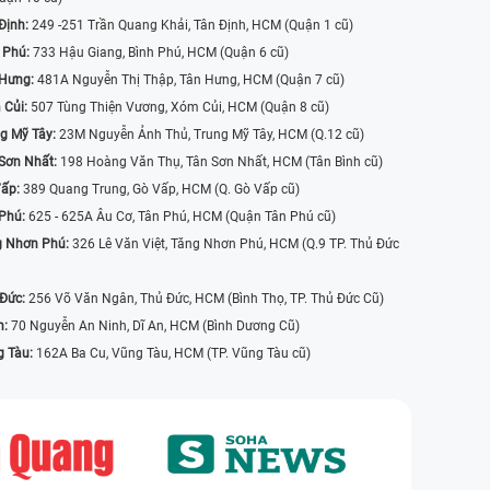
Định:
249 -251 Trần Quang Khải, Tân Định, HCM (Quận 1 cũ)
 Phú:
733 Hậu Giang, Bình Phú, HCM (Quận 6 cũ)
 Hưng:
481A Nguyễn Thị Thập, Tân Hưng, HCM (Quận 7 cũ)
 Củi:
507 Tùng Thiện Vương, Xóm Củi, HCM (Quận 8 cũ)
g Mỹ Tây:
23M Nguyễn Ảnh Thủ, Trung Mỹ Tây, HCM (Q.12 cũ)
Sơn Nhất:
198 Hoàng Văn Thụ, Tân Sơn Nhất, HCM (Tân Bình cũ)
Vấp:
389 Quang Trung, Gò Vấp, HCM (Q. Gò Vấp cũ)
 Phú:
625 - 625A Âu Cơ, Tân Phú, HCM (Quận Tân Phú cũ)
g Nhơn Phú:
326 Lê Văn Việt, Tăng Nhơn Phú, HCM (Q.9 TP. Thủ Đức
 Đức:
256 Võ Văn Ngân, Thủ Đức, HCM (Bình Thọ, TP. Thủ Đức Cũ)
n:
70 Nguyễn An Ninh, Dĩ An, HCM (Bình Dương Cũ)
g Tàu:
162A Ba Cu, Vũng Tàu, HCM (TP. Vũng Tàu cũ)