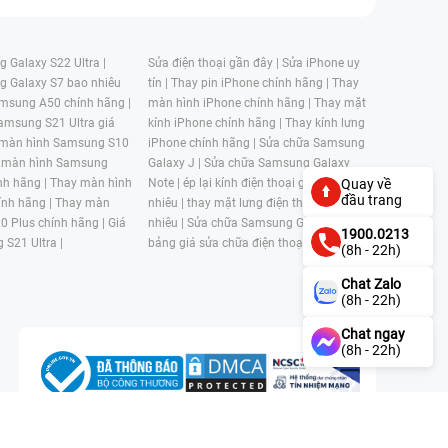
 Galaxy S22 Ultra |
Sửa điện thoại gần đây |
Sửa iPhone uy
g Galaxy S7 bao nhiêu
tín |
Thay pin iPhone chính hãng |
Thay
msung A50 chính hãng |
màn hình iPhone chính hãng |
Thay mặt
amsung S21 Ultra giá
kính iPhone chính hãng |
Thay kính lưng
 màn hình Samsung S10
iPhone chính hãng |
Sửa chữa Samsung
 màn hình Samsung
Galaxy J |
Sửa chữa Samsung Galaxy
nh hãng |
Thay màn hình
Note |
ép lại kính điện thoại giá bao
Quay về
đầu trang
nh hãng |
Thay màn
nhiêu |
thay mặt lưng điện thoại giá bao
0 Plus chính hãng |
Giá
nhiêu |
Sửa chữa Samsung Galaxy S |
1900.0213
 S21 Ultra |
bảng giá sửa chữa điện thoại samsung |
(8h - 22h)
Chat Zalo
(8h - 22h)
Chat ngay
(8h - 22h)
n, Phường 4, Quận 11, Thành phố Hồ Chí Minh, Việt Nam