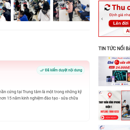
326 Lê Văn Vi
256 Võ Văn Ng
70 Nguyễn An 
24h Vũng Tàu:
198 Hoàng Văn
TIN TỨC NỔI B
Đã kiểm duyệt nội dung
Phần cứng tại Trung tâm là một trong những kỹ
 hơn 15 năm kinh nghiệm đào tạo - sửa chữa