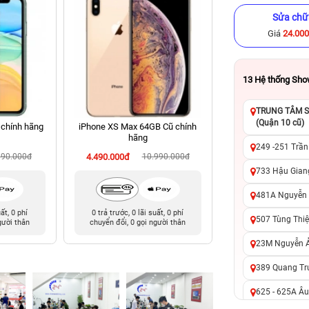
Sửa chữ
Giá
24.00
13
Hệ thống Sh
TRUNG TÂM SỬ
(Quận 10 cũ)
 chính hãng
iPhone XS Max 64GB Cũ chính
iPhone 16 Pro Ma
hãng
chính hã
249 -251 Trần
990.000đ
4.490.000đ
10.990.000đ
23.490.000đ
27
733 Hậu Giang
481A Nguyễn T
uất, 0 phí
0 trả trước, 0 lãi suất, 0 phí
0 trả trước, 0 lãi 
507 Tùng Thiệ
gười thân
chuyển đổi, 0 gọi người thân
chuyển đổi, 0 gọi 
23M Nguyễn Ản
389 Quang Tru
625 - 625A Âu