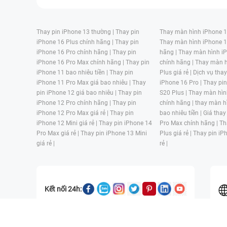
Thay pin iPhone 13 thường |
Thay pin
Thay màn hình iPhone 15
iPhone 16 Plus chính hãng |
Thay pin
Thay màn hình iPhone 1
iPhone 16 Pro chính hãng |
Thay pin
hãng |
Thay màn hình iP
iPhone 16 Pro Max chính hãng |
Thay pin
chính hãng |
Thay màn h
iPhone 11 bao nhiêu tiền |
Thay pin
Plus giá rẻ |
Dịch vụ tha
iPhone 11 Pro Max giá bao nhiêu |
Thay
iPhone 16 Pro |
Thay pi
pin iPhone 12 giá bao nhiêu |
Thay pin
S20 Plus |
Thay màn hìn
iPhone 12 Pro chính hãng |
Thay pin
chính hãng |
thay màn h
iPhone 12 Pro Max giá rẻ |
Thay pin
bao nhiêu tiền |
Giá thay
iPhone 12 Mini giá rẻ |
Thay pin iPhone 14
Pro Max chính hãng |
Th
Pro Max giá rẻ |
Thay pin iPhone 13 Mini
Plus giá rẻ |
Thay pin iP
giá rẻ |
rẻ |
Kết nối 24h:
CÔNG TY TNHH MỘT THÀNH VIÊN ĐÀO TẠO KỸ THUẬT VÀ THƯƠN