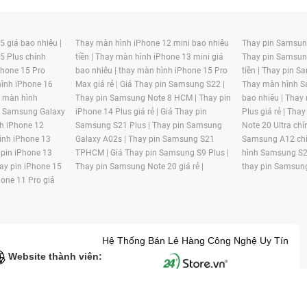
 giá bao nhiêu |
Thay màn hình iPhone 12 mini bao nhiêu
Thay pin Samsung
5 Plus chính
tiền |
Thay màn hình iPhone 13 mini giá
Thay pin Samsun
hone 15 Pro
bao nhiêu |
thay màn hình iPhone 15 Pro
tiền |
Thay pin Sa
ình iPhone 16
Max giá rẻ |
Giá Thay pin Samsung S22 |
Thay màn hình S
y màn hình
Thay pin Samsung Note 8 HCM |
Thay pin
bao nhiêu |
Thay
n Samsung Galaxy
iPhone 14 Plus giá rẻ |
Giá Thay pin
Plus giá rẻ |
Thay
h iPhone 12
Samsung S21 Plus |
Thay pin Samsung
Note 20 Ultra chí
ình iPhone 13
Galaxy A02s |
Thay pin Samsung S21
Samsung A12 chí
 pin iPhone 13
TPHCM |
Giá Thay pin Samsung S9 Plus |
hình Samsung S2
ay pin iPhone 15
Thay pin Samsung Note 20 giá rẻ |
thay pin Samsung
hone 11 Pro giá
Hệ Thống Bán Lẻ Hàng Công Nghệ Uy Tín
Website thành viên:
G MẠI HAI BỐN GIỜ Mã số thuế: 0305245702 Địa chỉ: 122/12G Tạ uyê