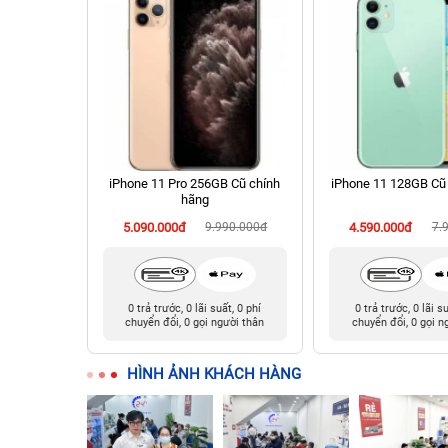
hính hãng
iPhone 11 Pro 256GB Cũ chính
iPhone 11 128GB Cũ
hãng
90.000đ
5.090.000đ
9.990.000đ
4.590.000đ
7.
t, 0 phí
0 trả trước, 0 lãi suất, 0 phí
0 trả trước, 0 lãi s
ười thân
chuyển đổi, 0 gọi người thân
chuyển đổi, 0 gọi n
HÌNH ẢNH KHÁCH HÀNG