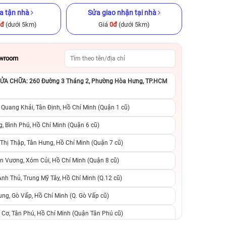
a tận nhà
Sửa giao nhận tại nhà
0đ
(dưới 5km)
Giá
0đ
(dưới 5km)
owroom
A CHỮA: 260 Đường 3 Tháng 2, Phường Hòa Hưng, TP.HCM
x 256GB Cũ
iPhone XS 256GB Cũ chính hãng
iPhone 11 Pro M
ng
chính h
 Quang Khải, Tân Định, Hồ Chí Minh (Quận 1 cũ)
.999.000đ
4.090.000đ
9.990.000đ
5.590.000đ
8
, Bình Phú, Hồ Chí Minh (Quận 6 cũ)
hị Thập, Tân Hưng, Hồ Chí Minh (Quận 7 cũ)
suất, 0 phí
0 trả trước, 0 lãi suất, 0 phí
0 trả trước, 0 lãi
n Vương, Xóm Củi, Hồ Chí Minh (Quận 8 cũ)
người thân
chuyển đổi, 0 gọi người thân
chuyển đổi, 0 gọi
h Thủ, Trung Mỹ Tây, Hồ Chí Minh (Q.12 cũ)
ng, Gò Vấp, Hồ Chí Minh (Q. Gò Vấp cũ)
 Cơ, Tân Phú, Hồ Chí Minh (Quận Tân Phú cũ)