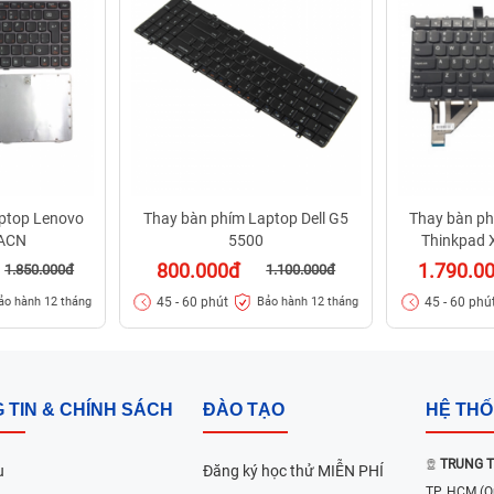
ptop Lenovo
Thay bàn phím Laptop Dell G5
Thay bàn ph
sACN
5500
Thinkpad 
800.000đ
1.790.0
1.850.000đ
1.100.000đ
45 - 60 phút
45 - 60 phú
ảo hành 12 tháng
Bảo hành 12 tháng
 TIN & CHÍNH SÁCH
ĐÀO TẠO
HỆ TH
TRUNG T
u
Đăng ký học thử MIỄN PHÍ
TP. HCM
(Q