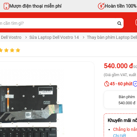
Mượn điện thoại miễn phí
Hoàn tiền 100%
 Dell Vostro
Sửa Laptop Dell Vostro 14
Thay bàn phím Laptop Dell
540.000 đ
9
(Giá gồm VAT, xuất 
45 - 60 phút
Bàn phím
540.000 đ
Khuyến mãi nổ
Chẳng lo nắ
Chi tiết