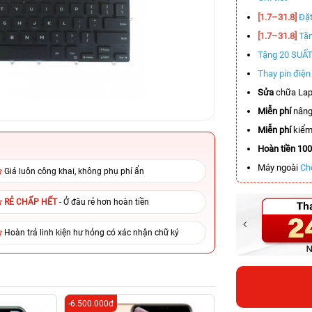
[1.7–31.8]
Đặt
[1.7–31.8]
Tặn
Tặng 20 SUẤ
Thay pin điệ
Sửa
chữa Lap
Miễn phí
nâng
Miễn phí
kiểm 
Hoàn tiền 10
Máy ngoài
Ch
Giá luôn công khai, không phụ phí ẩn
RẺ CHẤP HẾT
- Ở đâu rẻ hơn hoàn tiền
Hoàn trả linh kiện hư hỏng có xác nhận chữ ký
-6.500.000đ
-4.509.000đ