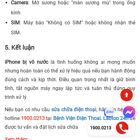
Camera
: Mờ sương hoặc "màn sương mù" trong ống
kính.
SIM
: Máy báo "Không có SIM" hoặc không nhận thẻ
SIM.
5. Kết luận
iPhone bị vô nước
là tình huống không ai mong muốn
nhưng hoàn toàn có thể xử lý hiệu quả nếu bạn hành động
đúng cách và kịp thời. Điều quan trọng nhất là giữ bình
tĩnh, tắt nguồn máy ngay lập tức và tuân thủ đúng quy
trình xử lý.
Nếu bạn có nhu cầu
sửa chữa điện thoại
, hãy liên hệ ngay
hotline
1900.0213
tại
Bệnh Viện Điện Thoại, Laptop 24h
để
được tư vấn và đặt lịch sửa chữa
1900.0213
Xem thêm: