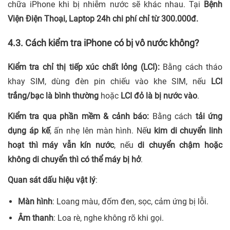
chữa iPhone khi bị nhiễm nước sẽ khác nhau. Tại
Bệnh
Viện Điện Thoại, Laptop 24h chi phí chỉ từ 300.000đ.
4.3. Cách kiểm tra iPhone có bị vô nước không?
Kiểm tra chỉ thị tiếp xúc chất lỏng (LCI):
Bằng cách tháo
khay SIM, dùng đèn pin chiếu vào khe SIM, nếu
LCI
trắng/bạc là bình thường
hoặc
LCI đỏ là bị nước vào
.
Kiểm tra qua phần mềm & cảnh báo:
Bằng cách
tải ứng
dụng áp kế
, ấn nhẹ lên màn hình. Nế
u kim di chuyển linh
hoạt thì máy vẫn kín nước
, nếu
di chuyển chậm hoặc
không di chuyển thì có thể máy bị hở
.
Quan sát dấu hiệu vật lý
:
Màn hình
: Loang màu, đốm đen, sọc, cảm ứng bị lỗi.
Âm thanh
: Loa rè, nghe không rõ khi gọi.