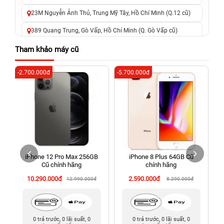
23M Nguyễn Ảnh Thủ, Trung Mỹ Tây, Hồ Chí Minh (Q.12 cũ)
389 Quang Trung, Gò Vấp, Hồ Chí Minh (Q. Gò Vấp cũ)
625 - 625A Âu Cơ, Tân Phú, Hồ Chí Minh (Quận Tân Phú cũ)
Tham khảo máy cũ
326 Lê Văn Việt, Tăng Nhơn Phú, Hồ Chí Minh (Q.9 TP. Thủ
-2.700.000đ
-5.700.000đ
-5
Đức cũ)
256 Võ Văn Ngân, Thủ Đức, Hồ Chí Minh (Bình Thọ, TP. Thủ
Đức Cũ)
70 Nguyễn An Ninh, Dĩ An, Hồ Chí Minh (Bình Dương Cũ)
24h Vũng Tàu: 162A Ba Cu, Vũng Tàu, Hồ Chí Minh (TP. Vũng
Tàu cũ)
iPhone 12 Pro Max 256GB
iPhone 8 Plus 64GB Cũ
198 Hoàng Văn Thụ, Tân Sơn Nhất, Hồ Chí Minh (Tân Bình
Cũ chính hãng
chính hãng
cũ)
10.290.000đ
2.590.000đ
12.990.000đ
8.290.000đ
0 trả trước, 0 lãi suất, 0
0 trả trước, 0 lãi suất, 0