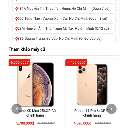
481A Nguyễn Thị Thập, Tân Hưng, Hồ Chí Minh (Quận 7 cũ)
507 Tùng Thiện Vương, Xóm Củi, Hồ Chí Minh (Quận 8 cũ)
23M Nguyễn Ảnh Thủ, Trung Mỹ Tây, Hồ Chí Minh (Q.12 cũ)
389 Quang Trung, Gò Vấp, Hồ Chí Minh (Q. Gò Vấp cũ)
625 - 625A Âu Cơ, Tân Phú, Hồ Chí Minh (Quận Tân Phú cũ)
Tham khảo máy cũ
326 Lê Văn Việt, Tăng Nhơn Phú, Hồ Chí Minh (Q.9 TP. Thủ
-6.000.000đ
-4.400.000đ
-6
Đức cũ)
256 Võ Văn Ngân, Thủ Đức, Hồ Chí Minh (Bình Thọ, TP. Thủ
Đức Cũ)
70 Nguyễn An Ninh, Dĩ An, Hồ Chí Minh (Bình Dương Cũ)
24h Vũng Tàu: 162A Ba Cu, Vũng Tàu, Hồ Chí Minh (TP. Vũng
Tàu cũ)
iPhone XS Max 256GB Cũ
iPhone 11 Pro 64GB Cũ
198 Hoàng Văn Thụ, Tân Sơn Nhất, Hồ Chí Minh (Tân Bình
chính hãng
chính hãng
cũ)
5.790.000đ
4.590.000đ
11.790.000đ
8.990.000đ