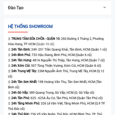
Đào Tạo
HỆ THỐNG SHOWROOM
TRUNG TÂM SỬA CHỮA - QUẬN 10:
260 Đường 3 Tháng 2, Phường
Hòa Hưng, TP. HCM
(Quận 10 cũ)
24h Tân Định:
249 -251 Trần Quang Khải, Tân Định, HCM (Quận 1 cũ)
24h Bình Phú:
733 Hậu Giang, Bình Phú, HCM (Quận 6 cũ)
24h Tân Hưng:
481A Nguyễn Thị Thập, Tân Hưng, HCM (Quận 7 cũ)
24h Xóm Củi:
507 Tùng Thiện Vương, Xóm Củi, HCM (Quận 8 cũ)
24h Trung Mỹ Tây:
23M Nguyễn Ảnh Thủ, Trung Mỹ Tây, HCM (Q.12
cũ)
24h Tân Sơn Nhất:
198 Hoàng Văn Thụ, Tân Sơn Nhất, HCM (Tân
Bình cũ)
24h Gò Vấp:
389 Quang Trung, Gò Vấp, HCM (Q. Gò Vấp cũ)
24h Tân Phú:
625 - 625A Âu Cơ, Tân Phú, HCM (Quận Tân Phú cũ)
24h Tăng Nhơn Phú:
326 Lê Văn Việt, Tăng Nhơn Phú, HCM (Q.9 TP.
Thủ Đức cũ)
24h Thủ Đức:
256 Võ Văn Ngân, Thủ Đức, HCM (Bình Thọ, TP. Thủ