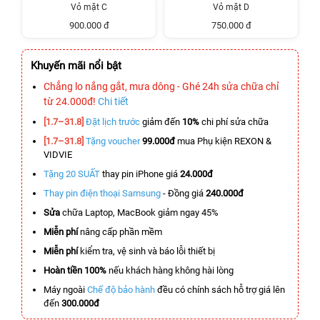
Vỏ mặt C
Vỏ mặt D
900.000 đ
750.000 đ
Khuyến mãi nổi bật
Chẳng lo nắng gắt, mưa dông - Ghé 24h sửa chữa chỉ
từ 24.000đ!
Chi tiết
[1.7–31.8]
Đặt lịch trước
giảm đến
10%
chi phí sửa chữa
[1.7–31.8]
Tặng voucher
99.000đ
mua Phụ kiện REXON &
VIDVIE
Tặng 20 SUẤT
thay pin iPhone giá
24.000đ
Thay pin điện thoại Samsung
- Đồng giá
240.000đ
Sửa
chữa Laptop, MacBook giảm ngay 45%
Miễn phí
nâng cấp phần mềm
Miễn phí
kiểm tra, vệ sinh và báo lỗi thiết bị
Hoàn tiền 100%
nếu khách hàng không hài lòng
Máy ngoài
Chế độ bảo hành
đều có chính sách hỗ trợ giá lên
đến
300.000đ