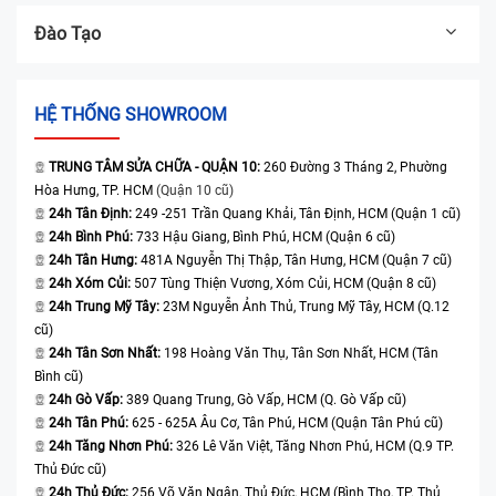
Đào Tạo
HỆ THỐNG SHOWROOM
TRUNG TÂM SỬA CHỮA - QUẬN 10:
260 Đường 3 Tháng 2, Phường
Hòa Hưng, TP. HCM
(Quận 10 cũ)
24h Tân Định:
249 -251 Trần Quang Khải, Tân Định, HCM (Quận 1 cũ)
24h Bình Phú:
733 Hậu Giang, Bình Phú, HCM (Quận 6 cũ)
24h Tân Hưng:
481A Nguyễn Thị Thập, Tân Hưng, HCM (Quận 7 cũ)
24h Xóm Củi:
507 Tùng Thiện Vương, Xóm Củi, HCM (Quận 8 cũ)
24h Trung Mỹ Tây:
23M Nguyễn Ảnh Thủ, Trung Mỹ Tây, HCM (Q.12
cũ)
24h Tân Sơn Nhất:
198 Hoàng Văn Thụ, Tân Sơn Nhất, HCM (Tân
Bình cũ)
24h Gò Vấp:
389 Quang Trung, Gò Vấp, HCM (Q. Gò Vấp cũ)
24h Tân Phú:
625 - 625A Âu Cơ, Tân Phú, HCM (Quận Tân Phú cũ)
24h Tăng Nhơn Phú:
326 Lê Văn Việt, Tăng Nhơn Phú, HCM (Q.9 TP.
Thủ Đức cũ)
24h Thủ Đức:
256 Võ Văn Ngân, Thủ Đức, HCM (Bình Thọ, TP. Thủ