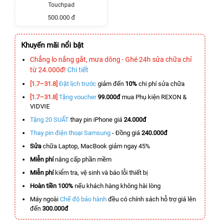
Touchpad
500.000 đ
Khuyến mãi nổi bật
Chẳng lo nắng gắt, mưa dông - Ghé 24h sửa chữa chỉ
từ 24.000đ!
Chi tiết
[1.7–31.8]
Đặt lịch trước
giảm đến
10%
chi phí sửa chữa
[1.7–31.8]
Tặng voucher
99.000đ
mua Phụ kiện REXON &
VIDVIE
Tặng 20 SUẤT
thay pin iPhone giá
24.000đ
Thay pin điện thoại Samsung
- Đồng giá
240.000đ
Sửa
chữa Laptop, MacBook giảm ngay 45%
Miễn phí
nâng cấp phần mềm
Miễn phí
kiểm tra, vệ sinh và báo lỗi thiết bị
Hoàn tiền 100%
nếu khách hàng không hài lòng
Máy ngoài
Chế độ bảo hành
đều có chính sách hỗ trợ giá lên
đến
300.000đ