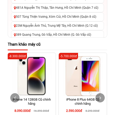
481A Nguyễn Thị Thập, Tân Hưng, Hồ Chí Minh (Quận 7 cũ)
507 Tùng Thiện Vương, Xóm Củi, Hồ Chí Minh (Quận 8 cũ)
23M Nguyễn Ảnh Thủ, Trung Mỹ Tây, Hồ Chí Minh (Q.12 cũ)
389 Quang Trung, Gò Vấp, Hồ Chí Minh (Q. Gò Vấp cũ)
625 - 625A Âu Cơ, Tân Phú, Hồ Chí Minh (Quận Tân Phú cũ)
Tham khảo máy cũ
326 Lê Văn Việt, Tăng Nhơn Phú, Hồ Chí Minh (Q.9 TP. Thủ
-8.300.000đ
-5.700.000đ
-2
Đức cũ)
256 Võ Văn Ngân, Thủ Đức, Hồ Chí Minh (Bình Thọ, TP. Thủ
Đức Cũ)
70 Nguyễn An Ninh, Dĩ An, Hồ Chí Minh (Bình Dương Cũ)
24h Vũng Tàu: 162A Ba Cu, Vũng Tàu, Hồ Chí Minh (TP. Vũng
Tàu cũ)
iPhone 14 128GB Cũ chính
iPhone 8 Plus 64GB Cũ
198 Hoàng Văn Thụ, Tân Sơn Nhất, Hồ Chí Minh (Tân Bình
hãng
chính hãng
cũ)
8.090.000đ
2.590.000đ
16.390.000đ
8.290.000đ