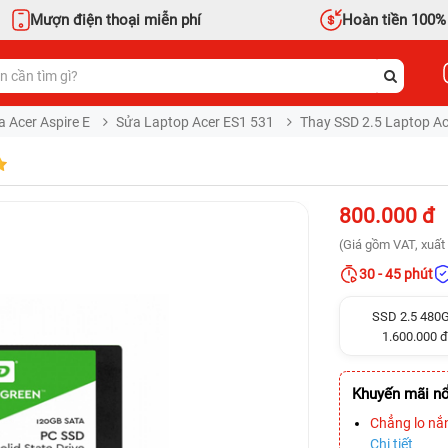
Mượn điện thoại miễn phí
Hoàn tiền 100%
a Acer Aspire E
Sửa Laptop Acer ES1 531
Thay SSD 2.5 Laptop Ac
800.000 đ
(Giá gồm VAT, xuất 
30 - 45 phút
SSD 2.5 480
1.600.000 đ
Khuyến mãi nổ
Chẳng lo nắ
Chi tiết