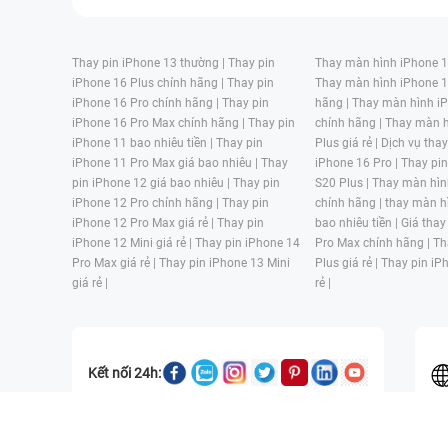
Thay pin iPhone 13 thường |
Thay pin
Thay màn hình iPhone 15
iPhone 16 Plus chính hãng |
Thay pin
Thay màn hình iPhone 1
iPhone 16 Pro chính hãng |
Thay pin
hãng |
Thay màn hình iP
iPhone 16 Pro Max chính hãng |
Thay pin
chính hãng |
Thay màn h
iPhone 11 bao nhiêu tiền |
Thay pin
Plus giá rẻ |
Dịch vụ tha
iPhone 11 Pro Max giá bao nhiêu |
Thay
iPhone 16 Pro |
Thay pi
pin iPhone 12 giá bao nhiêu |
Thay pin
S20 Plus |
Thay màn hìn
iPhone 12 Pro chính hãng |
Thay pin
chính hãng |
thay màn h
iPhone 12 Pro Max giá rẻ |
Thay pin
bao nhiêu tiền |
Giá thay
iPhone 12 Mini giá rẻ |
Thay pin iPhone 14
Pro Max chính hãng |
Th
Pro Max giá rẻ |
Thay pin iPhone 13 Mini
Plus giá rẻ |
Thay pin iP
giá rẻ |
rẻ |
Kết nối 24h:
CÔNG TY TNHH MỘT THÀNH VIÊN ĐÀO TẠO KỸ THUẬT VÀ THƯƠN