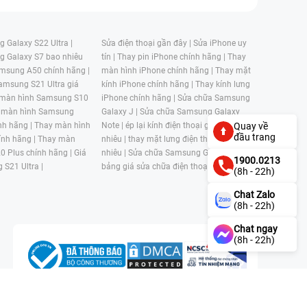
 Galaxy S22 Ultra |
Sửa điện thoại gần đây |
Sửa iPhone uy
g Galaxy S7 bao nhiêu
tín |
Thay pin iPhone chính hãng |
Thay
msung A50 chính hãng |
màn hình iPhone chính hãng |
Thay mặt
amsung S21 Ultra giá
kính iPhone chính hãng |
Thay kính lưng
 màn hình Samsung S10
iPhone chính hãng |
Sửa chữa Samsung
 màn hình Samsung
Galaxy J |
Sửa chữa Samsung Galaxy
nh hãng |
Thay màn hình
Note |
ép lại kính điện thoại giá bao
Quay về
đầu trang
nh hãng |
Thay màn
nhiêu |
thay mặt lưng điện thoại giá bao
0 Plus chính hãng |
Giá
nhiêu |
Sửa chữa Samsung Galaxy S |
1900.0213
 S21 Ultra |
bảng giá sửa chữa điện thoại samsung |
(8h - 22h)
Chat Zalo
(8h - 22h)
Chat ngay
(8h - 22h)
n, Phường 4, Quận 11, Thành phố Hồ Chí Minh, Việt Nam