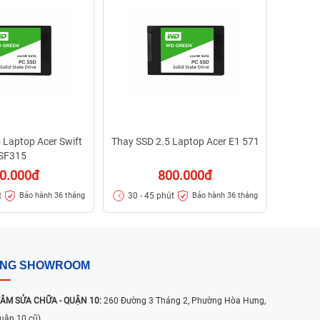
30 - 
 Laptop Acer Swift
Thay SSD 2.5 Laptop Acer E1 571
SF315
0.000đ
800.000đ
t
30 - 45 phút
Bảo hành 36 tháng
Bảo hành 36 tháng
ỐNG SHOWROOM
ÂM SỬA CHỮA - QUẬN 10:
260 Đường 3 Tháng 2, Phường Hòa Hưng,
uận 10 cũ)