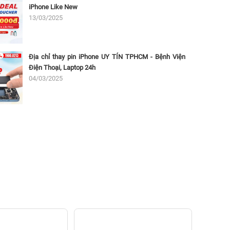
iPhone Like New
13/03/2025
Địa chỉ thay pin iPhone UY TÍN TPHCM - Bệnh Viện
Điện Thoại, Laptop 24h
04/03/2025
Thay SS