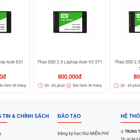
top Acer ES1
Thay SSD 2.5 Laptop Acer V3 371
Thay SSD 2.5
00đ
800.000đ
80
30 - 45 phút
30 - 45 phú
ảo hành 36 tháng
Bảo hành 36 tháng
 TIN & CHÍNH SÁCH
ĐÀO TẠO
HỆ TH
TRUNG T
u
Đăng ký học thử MIỄN PHÍ
TP. HCM
(Q