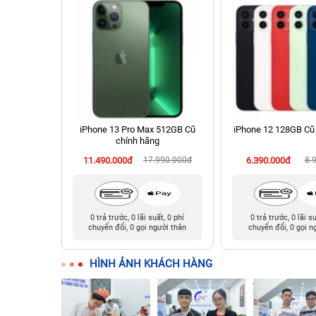
 Cũ chính
iPhone 13 Pro Max 512GB Cũ
iPhone 12 128GB Cũ
chính hãng
90.000đ
11.490.000đ
17.990.000đ
6.390.000đ
8.
t, 0 phí
0 trả trước, 0 lãi suất, 0 phí
0 trả trước, 0 lãi s
ười thân
chuyển đổi, 0 gọi người thân
chuyển đổi, 0 gọi n
HÌNH ẢNH KHÁCH HÀNG