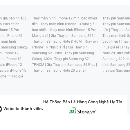
 giá bao nhiêu |
Thay màn hình iPhone 12 mini bao nhiêu
Thay pin Samsung
5 Plus chính
tiền |
Thay màn hình iPhone 13 mini giá
Thay pin Samsun
hone 15 Pro
bao nhiêu |
thay màn hình iPhone 15 Pro
tiền |
Thay pin Sa
ình iPhone 16
Max giá rẻ |
Giá Thay pin Samsung S22 |
Thay màn hình S
y màn hình
Thay pin Samsung Note 8 HCM |
Thay pin
bao nhiêu |
Thay
n Samsung Galaxy
iPhone 14 Plus giá rẻ |
Giá Thay pin
Plus giá rẻ |
Thay
h iPhone 12
Samsung S21 Plus |
Thay pin Samsung
Note 20 Ultra chí
ình iPhone 13
Galaxy A02s |
Thay pin Samsung S21
Samsung A12 chí
 pin iPhone 13
TPHCM |
Giá Thay pin Samsung S9 Plus |
hình Samsung S2
ay pin iPhone 15
Thay pin Samsung Note 20 giá rẻ |
thay pin Samsung
hone 11 Pro giá
Hệ Thống Bán Lẻ Hàng Công Nghệ Uy Tín
Website thành viên:
G MẠI HAI BỐN GIỜ Mã số thuế: 0305245702 Địa chỉ: 122/12G Tạ uyê