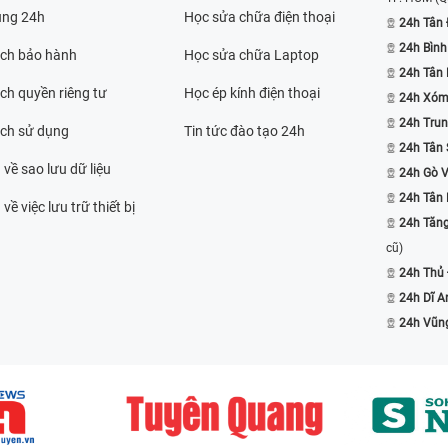
ụng 24h
Học sửa chữa điện thoại
24h Tân 
24h Bình
ách bảo hành
Học sửa chữa Laptop
24h Tân
ch quyền riêng tư
Học ép kính điện thoại
24h Xóm
24h Trun
ách sử dụng
Tin tức đào tạo 24h
24h Tân 
 về sao lưu dữ liệu
24h Gò 
24h Tân
về việc lưu trữ thiết bị
24h Tăn
cũ)
24h Thủ
24h Dĩ A
24h Vũn