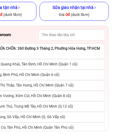
a tận nhà
Sửa giao nhận tại nhà
0đ
(dưới 5km)
Giá
0đ
(dưới 5km)
owroom
A CHỮA: 260 Đường 3 Tháng 2, Phường Hòa Hưng, TP.HCM
B Cũ chính
iPhone 16 128GB Cũ chính hãng
iPhone 12 Pro M
chính h
 Quang Khải, Tân Định, Hồ Chí Minh (Quận 1 cũ)
.990.000đ
14.790.000đ
22.490.000đ
10.290.000đ
1
, Bình Phú, Hồ Chí Minh (Quận 6 cũ)
hị Thập, Tân Hưng, Hồ Chí Minh (Quận 7 cũ)
suất, 0 phí
0 trả trước, 0 lãi suất, 0 phí
0 trả trước, 0 lãi
n Vương, Xóm Củi, Hồ Chí Minh (Quận 8 cũ)
người thân
chuyển đổi, 0 gọi người thân
chuyển đổi, 0 gọi
h Thủ, Trung Mỹ Tây, Hồ Chí Minh (Q.12 cũ)
ng, Gò Vấp, Hồ Chí Minh (Q. Gò Vấp cũ)
 Cơ, Tân Phú, Hồ Chí Minh (Quận Tân Phú cũ)