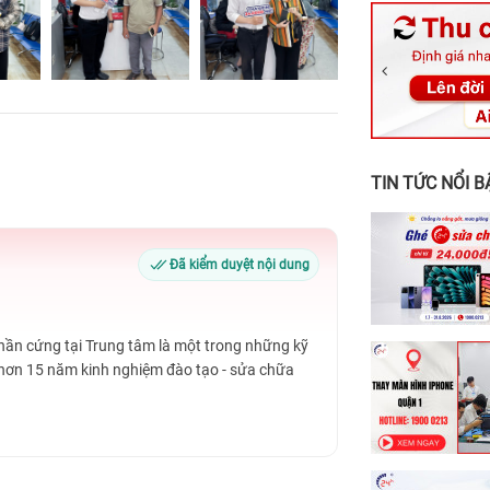
326 Lê Văn Vi
256 Võ Văn Ng
70 Nguyễn An 
24h Vũng Tàu:
198 Hoàng Văn
TIN TỨC NỔI B
Đã kiểm duyệt nội dung
Phần cứng tại Trung tâm là một trong những kỹ
 hơn 15 năm kinh nghiệm đào tạo - sửa chữa