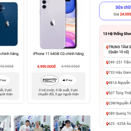
Sửa chữ
Giá
24.00
13
Hệ thống Sh
TRUNG TÂM SỬ
(Quận 10 cũ)
 chính hãng
iPhone 11 64GB Cũ chính hãng
iPhone 11 Pro 64G
hãng
249 -251 Trần
990.000đ
4.990.000đ
6.990.000đ
4.590.000đ
8
733 Hậu Giang
481A Nguyễn T
uất, 0 phí
0 trả trước, 0 lãi suất, 0 phí
0 trả trước, 0 lãi 
507 Tùng Thiệ
gười thân
chuyển đổi, 0 gọi người thân
chuyển đổi, 0 gọi 
23M Nguyễn Ản
389 Quang Tru
625 - 625A Âu