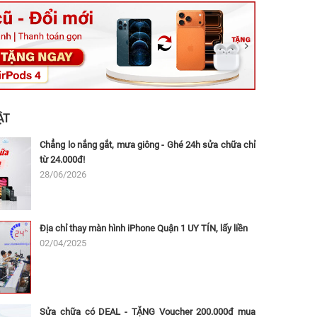
ệt, Tăng Nhơn Phú, Hồ Chí Minh (Q.9 TP. Thủ Đức cũ)
ân, Thủ Đức, Hồ Chí Minh (Bình Thọ, TP. Thủ Đức Cũ)
Ninh, Dĩ An, Hồ Chí Minh (Bình Dương Cũ)
 162A Ba Cu, Vũng Tàu, Hồ Chí Minh (TP. Vũng Tàu cũ)
 Thụ, Tân Sơn Nhất, Hồ Chí Minh (Tân Bình cũ)
ẬT
Chẳng lo nắng gắt, mưa giông - Ghé 24h sửa chữa chỉ
từ 24.000đ!
28/06/2026
Địa chỉ thay màn hình iPhone Quận 1 UY TÍN, lấy liền
02/04/2025
Sửa chữa có DEAL - TẶNG Voucher 200.000đ mua