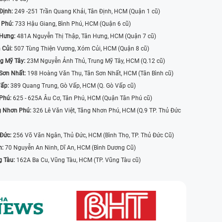
Định:
249 -251 Trần Quang Khải, Tân Định, HCM (Quận 1 cũ)
 Phú:
733 Hậu Giang, Bình Phú, HCM (Quận 6 cũ)
 Hưng:
481A Nguyễn Thị Thập, Tân Hưng, HCM (Quận 7 cũ)
 Củi:
507 Tùng Thiện Vương, Xóm Củi, HCM (Quận 8 cũ)
g Mỹ Tây:
23M Nguyễn Ảnh Thủ, Trung Mỹ Tây, HCM (Q.12 cũ)
Sơn Nhất:
198 Hoàng Văn Thụ, Tân Sơn Nhất, HCM (Tân Bình cũ)
Vấp:
389 Quang Trung, Gò Vấp, HCM (Q. Gò Vấp cũ)
 Phú:
625 - 625A Âu Cơ, Tân Phú, HCM (Quận Tân Phú cũ)
g Nhơn Phú:
326 Lê Văn Việt, Tăng Nhơn Phú, HCM (Q.9 TP. Thủ Đức
 Đức:
256 Võ Văn Ngân, Thủ Đức, HCM (Bình Thọ, TP. Thủ Đức Cũ)
n:
70 Nguyễn An Ninh, Dĩ An, HCM (Bình Dương Cũ)
g Tàu:
162A Ba Cu, Vũng Tàu, HCM (TP. Vũng Tàu cũ)