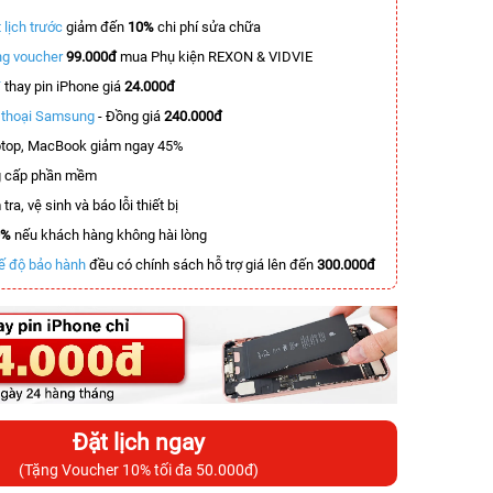
 lịch trước
giảm đến
10%
chi phí sửa chữa
g voucher
99.000đ
mua Phụ kiện REXON & VIDVIE
T
thay pin iPhone giá
24.000đ
n thoại Samsung
- Đồng giá
240.000đ
top, MacBook giảm ngay 45%
 cấp phần mềm
tra, vệ sinh và báo lỗi thiết bị
0%
nếu khách hàng không hài lòng
ế độ bảo hành
đều có chính sách hỗ trợ giá lên đến
300.000đ
Đặt lịch ngay
(Tặng Voucher 10% tối đa 50.000đ)
-7.700.000đ
-2.700.000đ