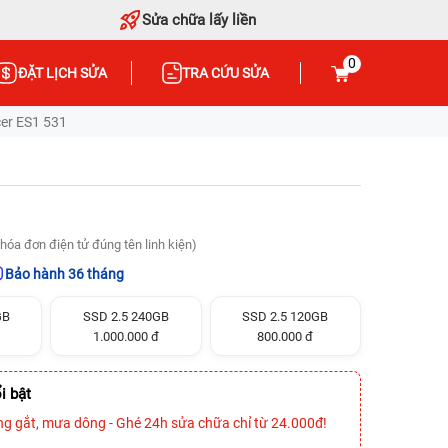
Sửa chữa lấy liền
0
ĐẶT LỊCH SỬA
TRA CỨU SỬA
er ES1 531
hóa đơn điện tử đúng tên linh kiện)
Bảo hành 36 tháng
GB
SSD 2.5 240GB
SSD 2.5 120GB
1.000.000 đ
800.000 đ
i bật
ng gắt, mưa dông - Ghé 24h sửa chữa chỉ từ 24.000đ!