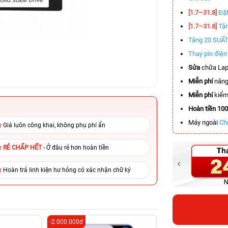
[1.7–31.8]
Đặt
[1.7–31.8]
Tặn
Tặng 20 SUẤ
Thay pin điệ
Sửa
chữa Lap
Miễn phí
nâng
Miễn phí
kiểm 
Hoàn tiền 10
Máy ngoài
Ch
Giá luôn công khai, không phụ phí ẩn
RẺ CHẤP HẾT
- Ở đâu rẻ hơn hoàn tiền
Hoàn trả linh kiện hư hỏng có xác nhận chữ ký
-2.000.000đ
-4.400.000đ