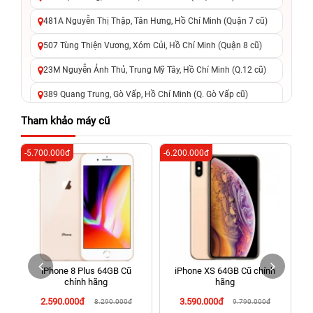
481A Nguyễn Thị Thập, Tân Hưng, Hồ Chí Minh (Quận 7 cũ)
507 Tùng Thiện Vương, Xóm Củi, Hồ Chí Minh (Quận 8 cũ)
23M Nguyễn Ảnh Thủ, Trung Mỹ Tây, Hồ Chí Minh (Q.12 cũ)
389 Quang Trung, Gò Vấp, Hồ Chí Minh (Q. Gò Vấp cũ)
625 - 625A Âu Cơ, Tân Phú, Hồ Chí Minh (Quận Tân Phú cũ)
Tham khảo máy cũ
326 Lê Văn Việt, Tăng Nhơn Phú, Hồ Chí Minh (Q.9 TP. Thủ
-5.700.000đ
-6.200.000đ
-3
Đức cũ)
256 Võ Văn Ngân, Thủ Đức, Hồ Chí Minh (Bình Thọ, TP. Thủ
Đức Cũ)
70 Nguyễn An Ninh, Dĩ An, Hồ Chí Minh (Bình Dương Cũ)
24h Vũng Tàu: 162A Ba Cu, Vũng Tàu, Hồ Chí Minh (TP. Vũng
Tàu cũ)
h
iPhone 8 Plus 64GB Cũ
iPhone XS 64GB Cũ chính
198 Hoàng Văn Thụ, Tân Sơn Nhất, Hồ Chí Minh (Tân Bình
g
chính hãng
hãng
cũ)
2.590.000đ
3.590.000đ
8.290.000đ
9.790.000đ