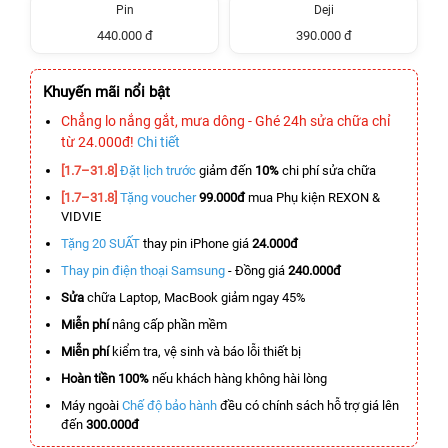
Pin
Deji
440.000 đ
390.000 đ
Khuyến mãi nổi bật
Chẳng lo nắng gắt, mưa dông - Ghé 24h sửa chữa chỉ
từ 24.000đ!
Chi tiết
[1.7–31.8]
Đặt lịch trước
giảm đến
10%
chi phí sửa chữa
[1.7–31.8]
Tặng voucher
99.000đ
mua Phụ kiện REXON &
VIDVIE
Tặng 20 SUẤT
thay pin iPhone giá
24.000đ
Thay pin điện thoại Samsung
- Đồng giá
240.000đ
Sửa
chữa Laptop, MacBook giảm ngay 45%
Miễn phí
nâng cấp phần mềm
Miễn phí
kiểm tra, vệ sinh và báo lỗi thiết bị
Hoàn tiền 100%
nếu khách hàng không hài lòng
Máy ngoài
Chế độ bảo hành
đều có chính sách hỗ trợ giá lên
đến
300.000đ