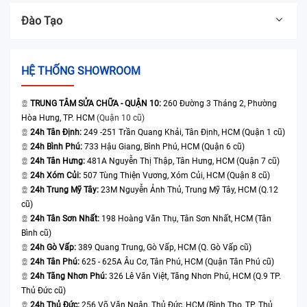
Đào Tạo
HỆ THỐNG SHOWROOM
TRUNG TÂM SỬA CHỮA - QUẬN 10:
260 Đường 3 Tháng 2, Phường
Hòa Hưng, TP. HCM
(Quận 10 cũ)
24h Tân Định:
249 -251 Trần Quang Khải, Tân Định, HCM (Quận 1 cũ)
24h Bình Phú:
733 Hậu Giang, Bình Phú, HCM (Quận 6 cũ)
24h Tân Hưng:
481A Nguyễn Thị Thập, Tân Hưng, HCM (Quận 7 cũ)
24h Xóm Củi:
507 Tùng Thiện Vương, Xóm Củi, HCM (Quận 8 cũ)
24h Trung Mỹ Tây:
23M Nguyễn Ảnh Thủ, Trung Mỹ Tây, HCM (Q.12
cũ)
24h Tân Sơn Nhất:
198 Hoàng Văn Thụ, Tân Sơn Nhất, HCM (Tân
Bình cũ)
24h Gò Vấp:
389 Quang Trung, Gò Vấp, HCM (Q. Gò Vấp cũ)
24h Tân Phú:
625 - 625A Âu Cơ, Tân Phú, HCM (Quận Tân Phú cũ)
24h Tăng Nhơn Phú:
326 Lê Văn Việt, Tăng Nhơn Phú, HCM (Q.9 TP.
Thủ Đức cũ)
24h Thủ Đức:
256 Võ Văn Ngân, Thủ Đức, HCM (Bình Thọ, TP. Thủ