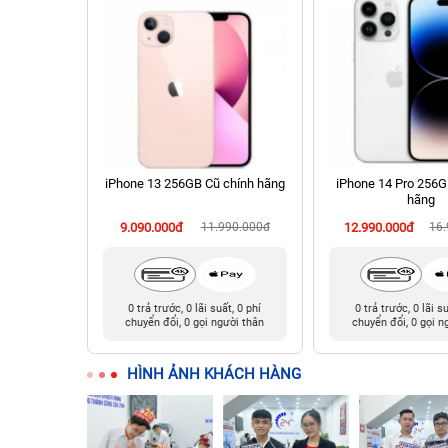
B Cũ chính
iPhone 13 256GB Cũ chính hãng
iPhone 14 Pro 256G
hãng
90.000đ
9.090.000đ
11.990.000đ
12.990.000đ
16
t, 0 phí
0 trả trước, 0 lãi suất, 0 phí
0 trả trước, 0 lãi s
ười thân
chuyển đổi, 0 gọi người thân
chuyển đổi, 0 gọi n
HÌNH ẢNH KHÁCH HÀNG