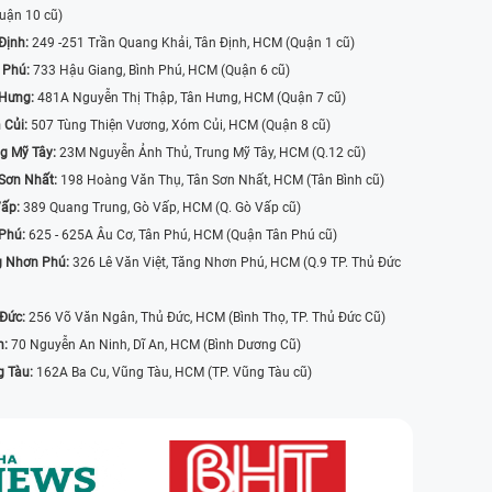
uận 10 cũ)
Định:
249 -251 Trần Quang Khải, Tân Định, HCM (Quận 1 cũ)
 Phú:
733 Hậu Giang, Bình Phú, HCM (Quận 6 cũ)
 Hưng:
481A Nguyễn Thị Thập, Tân Hưng, HCM (Quận 7 cũ)
 Củi:
507 Tùng Thiện Vương, Xóm Củi, HCM (Quận 8 cũ)
g Mỹ Tây:
23M Nguyễn Ảnh Thủ, Trung Mỹ Tây, HCM (Q.12 cũ)
Sơn Nhất:
198 Hoàng Văn Thụ, Tân Sơn Nhất, HCM (Tân Bình cũ)
Vấp:
389 Quang Trung, Gò Vấp, HCM (Q. Gò Vấp cũ)
 Phú:
625 - 625A Âu Cơ, Tân Phú, HCM (Quận Tân Phú cũ)
g Nhơn Phú:
326 Lê Văn Việt, Tăng Nhơn Phú, HCM (Q.9 TP. Thủ Đức
 Đức:
256 Võ Văn Ngân, Thủ Đức, HCM (Bình Thọ, TP. Thủ Đức Cũ)
n:
70 Nguyễn An Ninh, Dĩ An, HCM (Bình Dương Cũ)
g Tàu:
162A Ba Cu, Vũng Tàu, HCM (TP. Vũng Tàu cũ)