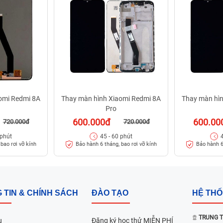
omi Redmi 8A
Thay màn hình Xiaomi Redmi 8A
Thay màn hì
Pro
600.000đ
600.00
720.000đ
720.000đ
 phút
45 - 60 phút
bao rơi vỡ kính
Bảo hành 6 tháng, bao rơi vỡ kính
Bảo hành 6
 TIN & CHÍNH SÁCH
ĐÀO TẠO
HỆ TH
TRUNG T
u
Đăng ký học thử MIỄN PHÍ