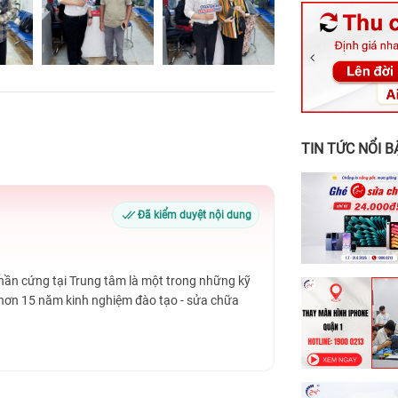
326 Lê Văn Vi
256 Võ Văn Ng
70 Nguyễn An 
24h Vũng Tàu:
198 Hoàng Văn
TIN TỨC NỔI B
Đã kiểm duyệt nội dung
Phần cứng tại Trung tâm là một trong những kỹ
 hơn 15 năm kinh nghiệm đào tạo - sửa chữa