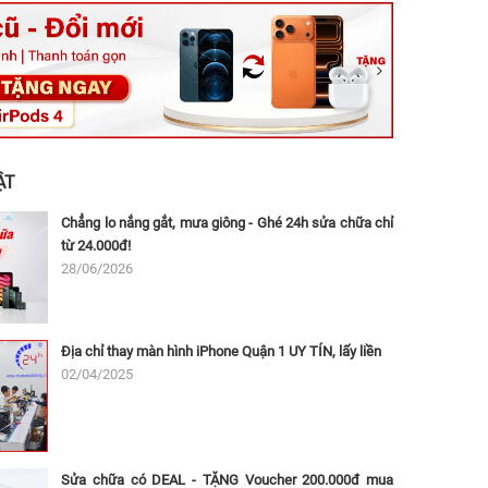
ệt, Tăng Nhơn Phú, Hồ Chí Minh (Q.9 TP. Thủ Đức cũ)
ân, Thủ Đức, Hồ Chí Minh (Bình Thọ, TP. Thủ Đức Cũ)
Ninh, Dĩ An, Hồ Chí Minh (Bình Dương Cũ)
 162A Ba Cu, Vũng Tàu, Hồ Chí Minh (TP. Vũng Tàu cũ)
 Thụ, Tân Sơn Nhất, Hồ Chí Minh (Tân Bình cũ)
ẬT
Chẳng lo nắng gắt, mưa giông - Ghé 24h sửa chữa chỉ
từ 24.000đ!
28/06/2026
Địa chỉ thay màn hình iPhone Quận 1 UY TÍN, lấy liền
02/04/2025
Sửa chữa có DEAL - TẶNG Voucher 200.000đ mua