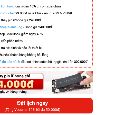
 lịch trước
giảm đến
10%
chi phí sửa chữa
g voucher
99.000đ
mua Phụ kiện REXON & VIDVIE
T
thay pin iPhone giá
24.000đ
n thoại Samsung
- Đồng giá
240.000đ
top, MacBook giảm ngay 45%
 cấp phần mềm
tra, vệ sinh và báo lỗi thiết bị
0%
nếu khách hàng không hài lòng
ế độ bảo hành
đều có chính sách hỗ trợ giá lên đến
300.000đ
Đặt lịch ngay
(Tặng Voucher 10% tối đa 50.000đ)
-3.000.000đ
-5.500.000đ