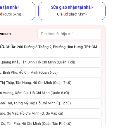
a tận nhà
Sửa giao nhận tại nhà
0đ
(dưới 5km)
Giá
0đ
(dưới 5km)
owroom
A CHỮA: 260 Đường 3 Tháng 2, Phường Hòa Hưng, TP.HCM
x 128GB cũ
iPhone 8 64GB Cũ chính hãng
iPhone 13 Pro M
ng
chính h
 Quang Khải, Tân Định, Hồ Chí Minh (Quận 1 cũ)
.990.000đ
2.990.000đ
5.990.000đ
9.490.000đ
1
, Bình Phú, Hồ Chí Minh (Quận 6 cũ)
hị Thập, Tân Hưng, Hồ Chí Minh (Quận 7 cũ)
suất, 0 phí
0 trả trước, 0 lãi suất, 0 phí
0 trả trước, 0 lãi
n Vương, Xóm Củi, Hồ Chí Minh (Quận 8 cũ)
người thân
chuyển đổi, 0 gọi người thân
chuyển đổi, 0 gọi
h Thủ, Trung Mỹ Tây, Hồ Chí Minh (Q.12 cũ)
ng, Gò Vấp, Hồ Chí Minh (Q. Gò Vấp cũ)
 Cơ, Tân Phú, Hồ Chí Minh (Quận Tân Phú cũ)