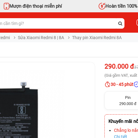
Mượn điện thoại miễn phí
Hoàn tiền 100%
Redmi
Sửa Xiaomi Redmi 8 | 8A
Thay pin Xiaomi Redmi 8A
290.000 đ
3
(Giá gồm VAT, xuất 
30 - 45 phút
Pin
290.000 đ
Khuyến mãi nổ
Chẳng lo nắ
Chi tiết