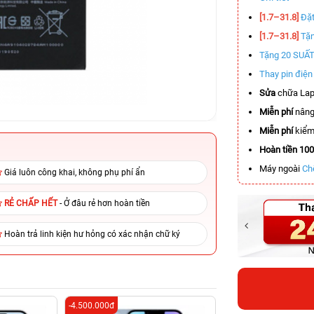
[1.7–31.8]
Đặt
[1.7–31.8]
Tặn
Tặng 20 SUẤ
Thay pin điệ
Sửa
chữa Lap
Miễn phí
nâng
Miễn phí
kiểm 
Hoàn tiền 10
Máy ngoài
Ch
Giá luôn công khai, không phụ phí ẩn
RẺ CHẤP HẾT
- Ở đâu rẻ hơn hoàn tiền
Hoàn trả linh kiện hư hỏng có xác nhận chữ ký
-4.500.000đ
-6.000.000đ