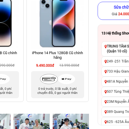
Sửa chữ
Giá
24.00
13
Hệ thống Sh
TRUNG TÂM SỬ
(Quận 10 cũ)
B Cũ chính
iPhone 14 Plus 128GB Cũ chính
iPhone 14 Pro Ma
hãng
chính hã
249 -251 Trần
.990.000đ
9.490.000đ
13.990.000đ
13.990.000đ
19
733 Hậu Giang
481A Nguyễn T
uất, 0 phí
0 trả trước, 0 lãi suất, 0 phí
0 trả trước, 0 lãi 
507 Tùng Thiệ
gười thân
chuyển đổi, 0 gọi người thân
chuyển đổi, 0 gọi 
23M Nguyễn Ản
389 Quang Tru
625 - 625A Âu