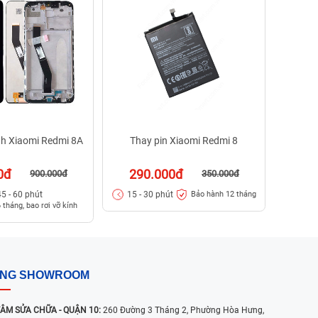
34
Bảo hà
kính
nh Xiaomi Redmi 8A
Thay pin Xiaomi Redmi 8
0đ
290.000đ
900.000đ
350.000đ
45 - 60 phút
15 - 30 phút
Bảo hành 12 tháng
 tháng, bao rơi vỡ kính
ỐNG SHOWROOM
ÂM SỬA CHỮA - QUẬN 10:
260 Đường 3 Tháng 2, Phường Hòa Hưng,