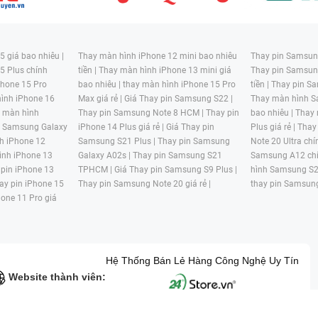
 giá bao nhiêu |
Thay màn hình iPhone 12 mini bao nhiêu
Thay pin Samsung
5 Plus chính
tiền |
Thay màn hình iPhone 13 mini giá
Thay pin Samsun
hone 15 Pro
bao nhiêu |
thay màn hình iPhone 15 Pro
tiền |
Thay pin Sa
ình iPhone 16
Max giá rẻ |
Giá Thay pin Samsung S22 |
Thay màn hình S
y màn hình
Thay pin Samsung Note 8 HCM |
Thay pin
bao nhiêu |
Thay
n Samsung Galaxy
iPhone 14 Plus giá rẻ |
Giá Thay pin
Plus giá rẻ |
Thay
h iPhone 12
Samsung S21 Plus |
Thay pin Samsung
Note 20 Ultra chí
ình iPhone 13
Galaxy A02s |
Thay pin Samsung S21
Samsung A12 chí
 pin iPhone 13
TPHCM |
Giá Thay pin Samsung S9 Plus |
hình Samsung S2
ay pin iPhone 15
Thay pin Samsung Note 20 giá rẻ |
thay pin Samsung
hone 11 Pro giá
Hệ Thống Bán Lẻ Hàng Công Nghệ Uy Tín
Website thành viên: