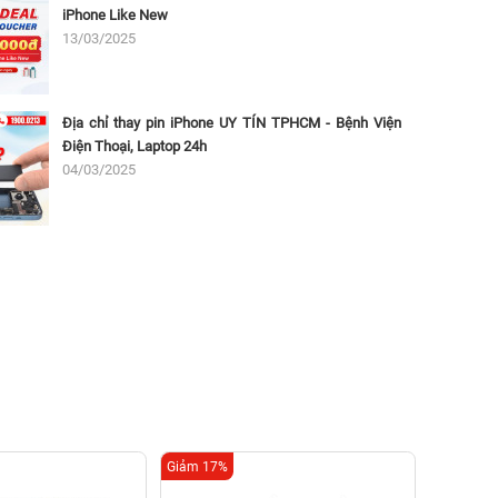
iPhone Like New
13/03/2025
Địa chỉ thay pin iPhone UY TÍN TPHCM - Bệnh Viện
Điện Thoại, Laptop 24h
04/03/2025
Giảm 17%
Giảm 22%
Thay 