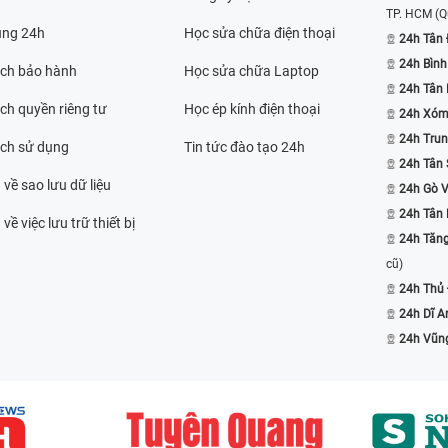
TP. HCM
(Q
ụng 24h
Học sửa chữa điện thoại
24h Tân 
24h Bình
ách bảo hành
Học sửa chữa Laptop
24h Tân
ch quyền riêng tư
Học ép kính điện thoại
24h Xóm
24h Trun
ách sử dụng
Tin tức đào tạo 24h
24h Tân 
 về sao lưu dữ liệu
24h Gò 
24h Tân
về việc lưu trữ thiết bị
24h Tăn
cũ)
24h Thủ
24h Dĩ A
24h Vũn