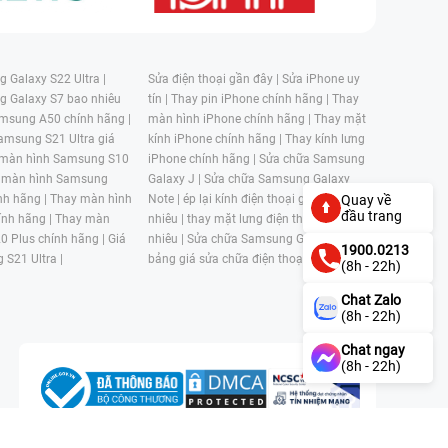
 Galaxy S22 Ultra |
Sửa điện thoại gần đây |
Sửa iPhone uy
g Galaxy S7 bao nhiêu
tín |
Thay pin iPhone chính hãng |
Thay
msung A50 chính hãng |
màn hình iPhone chính hãng |
Thay mặt
amsung S21 Ultra giá
kính iPhone chính hãng |
Thay kính lưng
 màn hình Samsung S10
iPhone chính hãng |
Sửa chữa Samsung
 màn hình Samsung
Galaxy J |
Sửa chữa Samsung Galaxy
nh hãng |
Thay màn hình
Note |
ép lại kính điện thoại giá bao
Quay về
đầu trang
nh hãng |
Thay màn
nhiêu |
thay mặt lưng điện thoại giá bao
0 Plus chính hãng |
Giá
nhiêu |
Sửa chữa Samsung Galaxy S |
1900.0213
 S21 Ultra |
bảng giá sửa chữa điện thoại samsung |
(8h - 22h)
Chat Zalo
(8h - 22h)
Chat ngay
(8h - 22h)