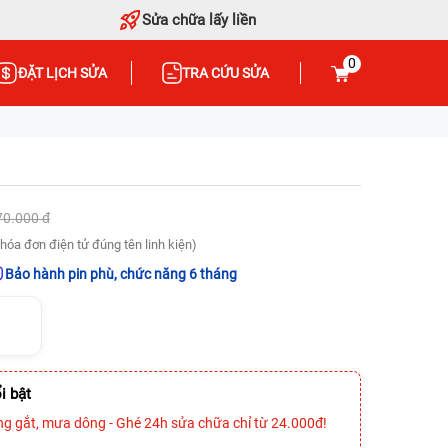
Sửa chữa lấy liền
0
ĐẶT LỊCH SỬA
TRA CỨU SỬA
70.000 đ
hóa đơn điện tử đúng tên linh kiện)
Bảo hành pin phù, chức năng 6 tháng
i bật
ng gắt, mưa dông - Ghé 24h sửa chữa chỉ từ 24.000đ!