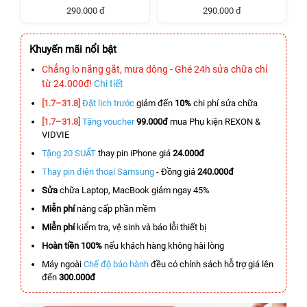
290.000 đ
290.000 đ
Khuyến mãi nổi bật
Chẳng lo nắng gắt, mưa dông - Ghé 24h sửa chữa chỉ
từ 24.000đ!
Chi tiết
[1.7–31.8]
Đặt lịch trước
giảm đến
10%
chi phí sửa chữa
[1.7–31.8]
Tặng voucher
99.000đ
mua Phụ kiện REXON &
VIDVIE
Tặng 20 SUẤT
thay pin iPhone giá
24.000đ
Thay pin điện thoại Samsung
- Đồng giá
240.000đ
Sửa
chữa Laptop, MacBook giảm ngay 45%
Miễn phí
nâng cấp phần mềm
Miễn phí
kiểm tra, vệ sinh và báo lỗi thiết bị
Hoàn tiền 100%
nếu khách hàng không hài lòng
Máy ngoài
Chế độ bảo hành
đều có chính sách hỗ trợ giá lên
đến
300.000đ