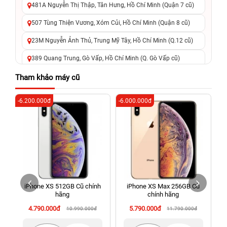
481A Nguyễn Thị Thập, Tân Hưng, Hồ Chí Minh (Quận 7 cũ)
507 Tùng Thiện Vương, Xóm Củi, Hồ Chí Minh (Quận 8 cũ)
23M Nguyễn Ảnh Thủ, Trung Mỹ Tây, Hồ Chí Minh (Q.12 cũ)
389 Quang Trung, Gò Vấp, Hồ Chí Minh (Q. Gò Vấp cũ)
625 - 625A Âu Cơ, Tân Phú, Hồ Chí Minh (Quận Tân Phú cũ)
Tham khảo máy cũ
326 Lê Văn Việt, Tăng Nhơn Phú, Hồ Chí Minh (Q.9 TP. Thủ
-6.200.000đ
-6.000.000đ
-2
Đức cũ)
256 Võ Văn Ngân, Thủ Đức, Hồ Chí Minh (Bình Thọ, TP. Thủ
Đức Cũ)
70 Nguyễn An Ninh, Dĩ An, Hồ Chí Minh (Bình Dương Cũ)
24h Vũng Tàu: 162A Ba Cu, Vũng Tàu, Hồ Chí Minh (TP. Vũng
Tàu cũ)
iPhone XS 512GB Cũ chính
iPhone XS Max 256GB Cũ
198 Hoàng Văn Thụ, Tân Sơn Nhất, Hồ Chí Minh (Tân Bình
hãng
chính hãng
cũ)
4.790.000đ
5.790.000đ
10.990.000đ
11.790.000đ