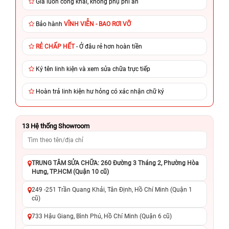
Giá luôn công khai, không phụ phí ẩn
Bảo hành
VĨNH VIỄN - BAO RƠI VỠ
RẺ CHẤP HẾT
- Ở đâu rẻ hơn hoàn tiền
Ký tên linh kiện và xem sửa chữa trực tiếp
Hoàn trả linh kiện hư hỏng có xác nhận chữ ký
13
Hệ thống Showroom
TRUNG TÂM SỬA CHỮA: 260 Đường 3 Tháng 2, Phường Hòa
Hưng, TP.HCM (Quận 10 cũ)
249 -251 Trần Quang Khải, Tân Định, Hồ Chí Minh (Quận 1
cũ)
733 Hậu Giang, Bình Phú, Hồ Chí Minh (Quận 6 cũ)