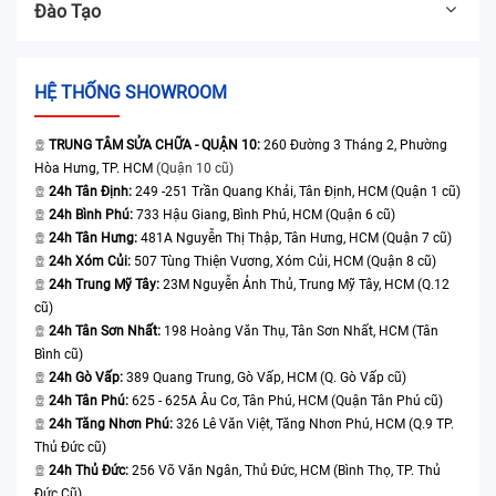
Đào Tạo
HỆ THỐNG SHOWROOM
TRUNG TÂM SỬA CHỮA - QUẬN 10:
260 Đường 3 Tháng 2, Phường
Hòa Hưng, TP. HCM
(Quận 10 cũ)
24h Tân Định:
249 -251 Trần Quang Khải, Tân Định, HCM (Quận 1 cũ)
24h Bình Phú:
733 Hậu Giang, Bình Phú, HCM (Quận 6 cũ)
24h Tân Hưng:
481A Nguyễn Thị Thập, Tân Hưng, HCM (Quận 7 cũ)
24h Xóm Củi:
507 Tùng Thiện Vương, Xóm Củi, HCM (Quận 8 cũ)
24h Trung Mỹ Tây:
23M Nguyễn Ảnh Thủ, Trung Mỹ Tây, HCM (Q.12
cũ)
24h Tân Sơn Nhất:
198 Hoàng Văn Thụ, Tân Sơn Nhất, HCM (Tân
Bình cũ)
24h Gò Vấp:
389 Quang Trung, Gò Vấp, HCM (Q. Gò Vấp cũ)
24h Tân Phú:
625 - 625A Âu Cơ, Tân Phú, HCM (Quận Tân Phú cũ)
24h Tăng Nhơn Phú:
326 Lê Văn Việt, Tăng Nhơn Phú, HCM (Q.9 TP.
Thủ Đức cũ)
24h Thủ Đức:
256 Võ Văn Ngân, Thủ Đức, HCM (Bình Thọ, TP. Thủ
Đức Cũ)