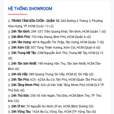
HỆ THỐNG SHOWROOM
TRUNG TÂM SỬA CHỮA - QUẬN 10:
260 Đường 3 Tháng 2, Phường
Hòa Hưng, TP. HCM
(Quận 10 cũ)
24h Tân Định:
249 -251 Trần Quang Khải, Tân Định, HCM (Quận 1 cũ)
24h Bình Phú:
733 Hậu Giang, Bình Phú, HCM (Quận 6 cũ)
24h Tân Hưng:
481A Nguyễn Thị Thập, Tân Hưng, HCM (Quận 7 cũ)
24h Xóm Củi:
507 Tùng Thiện Vương, Xóm Củi, HCM (Quận 8 cũ)
24h Trung Mỹ Tây:
23M Nguyễn Ảnh Thủ, Trung Mỹ Tây, HCM (Q.12
cũ)
24h Tân Sơn Nhất:
198 Hoàng Văn Thụ, Tân Sơn Nhất, HCM (Tân
Bình cũ)
24h Gò Vấp:
389 Quang Trung, Gò Vấp, HCM (Q. Gò Vấp cũ)
24h Tân Phú:
625 - 625A Âu Cơ, Tân Phú, HCM (Quận Tân Phú cũ)
24h Tăng Nhơn Phú:
326 Lê Văn Việt, Tăng Nhơn Phú, HCM (Q.9 TP.
Thủ Đức cũ)
24h Thủ Đức:
256 Võ Văn Ngân, Thủ Đức, HCM (Bình Thọ, TP. Thủ
Đức Cũ)
24h Dĩ An:
70 Nguyễn An Ninh, Dĩ An, HCM (Bình Dương Cũ)
24h Vũng Tàu:
162A Ba Cu, Vũng Tàu, HCM (TP. Vũng Tàu cũ)