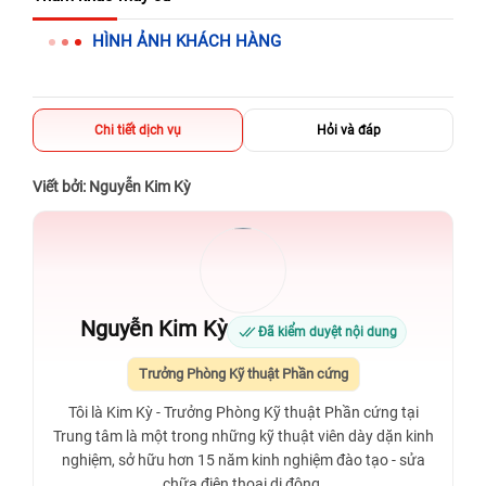
326 Lê Văn Việt, Tăng Nhơn Phú, Hồ Chí Minh (Q.9 TP. Thủ
HÌNH ẢNH KHÁCH HÀNG
Đức cũ)
256 Võ Văn Ngân, Thủ Đức, Hồ Chí Minh (Bình Thọ, TP. Thủ
Đức Cũ)
Chi tiết dịch vụ
Hỏi và đáp
70 Nguyễn An Ninh, Dĩ An, Hồ Chí Minh (Bình Dương Cũ)
24h Vũng Tàu: 162A Ba Cu, Vũng Tàu, Hồ Chí Minh (TP. Vũng
Viết bởi: Nguyễn Kim Kỳ
Tàu cũ)
198 Hoàng Văn Thụ, Tân Sơn Nhất, Hồ Chí Minh (Tân Bình
cũ)
Nguyễn Kim Kỳ
Đã kiểm duyệt nội dung
Trưởng Phòng Kỹ thuật Phần cứng
Tôi là Kim Kỳ - Trưởng Phòng Kỹ thuật Phần cứng tại
Trung tâm là một trong những kỹ thuật viên dày dặn kinh
nghiệm, sở hữu hơn 15 năm kinh nghiệm đào tạo - sửa
chữa điện thoại di động.