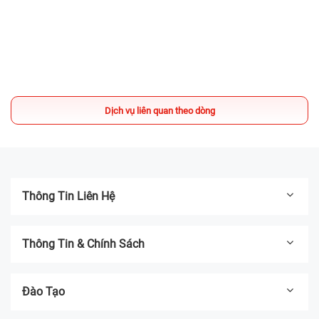
Sửa chữa có DEAL - TẶNG Voucher
200.000đ mua iPhone Like New
13/03/2025
Địa chỉ thay pin iPhone UY TÍN TPHCM -
Bệnh Viện Điện Thoại, Laptop 24h
Dịch vụ liên quan theo dòng
04/03/2025
Thông Tin Liên Hệ
Thông Tin & Chính Sách
Đào Tạo