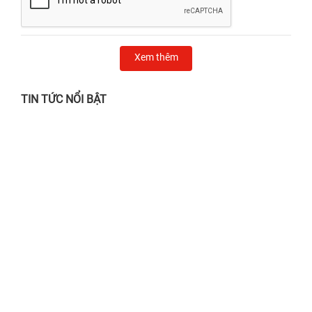
Xem thêm
TIN TỨC NỔI BẬT
Chẳng lo nắng gắt, mưa giông - Ghé 24h
sửa chữa chỉ từ 24.000đ!
28/06/2026
Địa chỉ thay màn hình iPhone Quận 1 UY
TÍN, lấy liền
02/04/2025