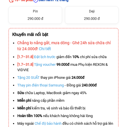
Pin
Deji
290.000 đ
290.000 đ
Khuyến mãi nổi bật
Chẳng lo nắng gắt, mưa dông - Ghé 24h sửa chữa chỉ
từ 24.000đ!
Chi tiết
[1.7–31.8]
Đặt lịch trước
giảm đến
10%
chi phí sửa chữa
[1.7–31.8]
Tặng voucher
99.000đ
mua Phụ kiện REXON &
VIDVIE
Tặng 20 SUẤT
thay pin iPhone giá
24.000đ
Thay pin điện thoại Samsung
- Đồng giá
240.000đ
Sửa
chữa Laptop, MacBook giảm ngay 45%
Miễn phí
nâng cấp phần mềm
Miễn phí
kiểm tra, vệ sinh và báo lỗi thiết bị
Hoàn tiền 100%
nếu khách hàng không hài lòng
Máy ngoài
Chế độ bảo hành
đều có chính sách hỗ trợ giá lên