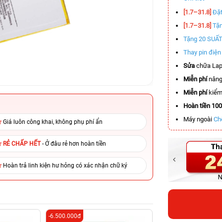
[1.7–31.8]
Đặt
[1.7–31.8]
Tặn
Tặng 20 SUẤ
Thay pin điệ
Sửa
chữa Lap
Miễn phí
nâng
Miễn phí
kiểm 
Hoàn tiền 10
Máy ngoài
Ch
Giá luôn công khai, không phụ phí ẩn
RẺ CHẤP HẾT
- Ở đâu rẻ hơn hoàn tiền
Hoàn trả linh kiện hư hỏng có xác nhận chữ ký
-6.500.000đ
-6.100.000đ