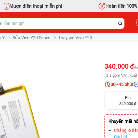
Mượn điện thoại miễn phí
Hoàn tiền 100%
o Y
Sửa Vivo Y20 Series
Thay pin Vivo Y20
340.000 đ
4
(Giá gồm VAT, xuất 
30 - 45 phút
Pin
340.000 đ
Khuyến mãi nổ
Chẳng lo nắ
Chi tiết