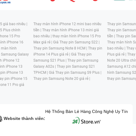
 giá bao nhiêu |
Thay màn hình iPhone 12 mini bao nhiêu
Thay pin Samsung
5 Plus chính
tiền |
Thay màn hình iPhone 13 mini giá
Thay pin Samsun
hone 15 Pro
bao nhiêu |
thay màn hình iPhone 15 Pro
tiền |
Thay pin Sa
ình iPhone 16
Max giá rẻ |
Giá Thay pin Samsung S22 |
Thay màn hình S
y màn hình
Thay pin Samsung Note 8 HCM |
Thay pin
bao nhiêu |
Thay
n Samsung Galaxy
iPhone 14 Plus giá rẻ |
Giá Thay pin
Plus giá rẻ |
Thay
h iPhone 12
Samsung S21 Plus |
Thay pin Samsung
Note 20 Ultra chí
ình iPhone 13
Galaxy A02s |
Thay pin Samsung S21
Samsung A12 chí
 pin iPhone 13
TPHCM |
Giá Thay pin Samsung S9 Plus |
hình Samsung S2
ay pin iPhone 15
Thay pin Samsung Note 20 giá rẻ |
thay pin Samsung
hone 11 Pro giá
Hệ Thống Bán Lẻ Hàng Công Nghệ Uy Tín
Website thành viên: