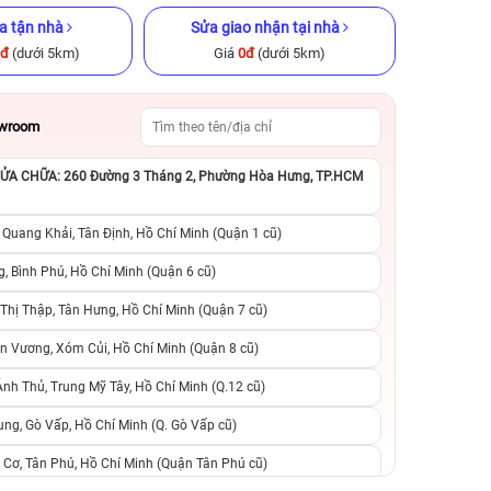
a tận nhà
Sửa giao nhận tại nhà
0đ
(dưới 5km)
Giá
0đ
(dưới 5km)
owroom
A CHỮA: 260 Đường 3 Tháng 2, Phường Hòa Hưng, TP.HCM
ũ chính hãng
iPhone 15 Pro Max 256GB Cũ
iPhone XS Max 25
chính hãng
hãng
 Quang Khải, Tân Định, Hồ Chí Minh (Quận 1 cũ)
.290.000đ
17.490.000đ
23.990.000đ
5.790.000đ
1
, Bình Phú, Hồ Chí Minh (Quận 6 cũ)
hị Thập, Tân Hưng, Hồ Chí Minh (Quận 7 cũ)
suất, 0 phí
0 trả trước, 0 lãi suất, 0 phí
0 trả trước, 0 lãi
n Vương, Xóm Củi, Hồ Chí Minh (Quận 8 cũ)
người thân
chuyển đổi, 0 gọi người thân
chuyển đổi, 0 gọi
h Thủ, Trung Mỹ Tây, Hồ Chí Minh (Q.12 cũ)
ng, Gò Vấp, Hồ Chí Minh (Q. Gò Vấp cũ)
 Cơ, Tân Phú, Hồ Chí Minh (Quận Tân Phú cũ)