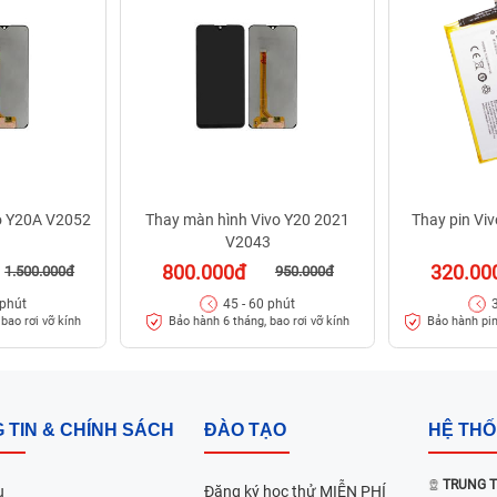
o Y20A V2052
Thay màn hình Vivo Y20 2021
Thay pin Vi
V2043
800.000đ
320.00
1.500.000đ
950.000đ
 phút
45 - 60 phút
bao rơi vỡ kính
Bảo hành 6 tháng, bao rơi vỡ kính
Bảo hành pin
 TIN & CHÍNH SÁCH
ĐÀO TẠO
HỆ TH
TRUNG T
u
Đăng ký học thử MIỄN PHÍ