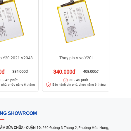
59
Bảo
vo Y20 2021 V2043
Thay pin Vivo Y20i
0đ
340.000đ
384.000đ
408.000đ
30 - 45 phút
30 - 45 phút
 phù, chức năng 6 tháng
Bảo hành pin phù, chức năng 6 tháng
ỐNG SHOWROOM
ÂM SỬA CHỮA - QUẬN 10:
260 Đường 3 Tháng 2, Phường Hòa Hưng,