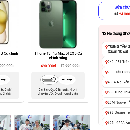
Sửa chữ
Giá
24.00
13
Hệ thống Sh
TRUNG TÂM SỬ
(Quận 10 cũ)
GB Cũ chính
iPhone 13 Pro Max 512GB Cũ
iPhone 15 128GB C
chính hãng
249 -251 Trần
.990.000đ
11.490.000đ
17.990.000đ
12.190.000đ
18
733 Hậu Giang
481A Nguyễn T
uất, 0 phí
0 trả trước, 0 lãi suất, 0 phí
0 trả trước, 0 lãi 
507 Tùng Thiệ
gười thân
chuyển đổi, 0 gọi người thân
chuyển đổi, 0 gọi 
23M Nguyễn Ản
389 Quang Tru
625 - 625A Âu