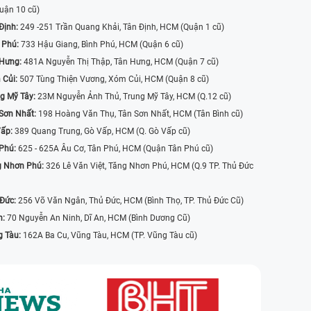
uận 10 cũ)
Định:
249 -251 Trần Quang Khải, Tân Định, HCM (Quận 1 cũ)
 Phú:
733 Hậu Giang, Bình Phú, HCM (Quận 6 cũ)
 Hưng:
481A Nguyễn Thị Thập, Tân Hưng, HCM (Quận 7 cũ)
 Củi:
507 Tùng Thiện Vương, Xóm Củi, HCM (Quận 8 cũ)
g Mỹ Tây:
23M Nguyễn Ảnh Thủ, Trung Mỹ Tây, HCM (Q.12 cũ)
Sơn Nhất:
198 Hoàng Văn Thụ, Tân Sơn Nhất, HCM (Tân Bình cũ)
Vấp:
389 Quang Trung, Gò Vấp, HCM (Q. Gò Vấp cũ)
 Phú:
625 - 625A Âu Cơ, Tân Phú, HCM (Quận Tân Phú cũ)
g Nhơn Phú:
326 Lê Văn Việt, Tăng Nhơn Phú, HCM (Q.9 TP. Thủ Đức
 Đức:
256 Võ Văn Ngân, Thủ Đức, HCM (Bình Thọ, TP. Thủ Đức Cũ)
n:
70 Nguyễn An Ninh, Dĩ An, HCM (Bình Dương Cũ)
g Tàu:
162A Ba Cu, Vũng Tàu, HCM (TP. Vũng Tàu cũ)