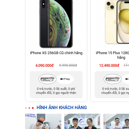
 Cũ chính
iPhone XS 256GB Cũ chính hãng
iPhone 15 Plus 128
hãng
990.000đ
4.090.000đ
9.990.000đ
12.490.000đ
17
t, 0 phí
0 trả trước, 0 lãi suất, 0 phí
0 trả trước, 0 lãi s
ười thân
chuyển đổi, 0 gọi người thân
chuyển đổi, 0 gọi n
HÌNH ẢNH KHÁCH HÀNG