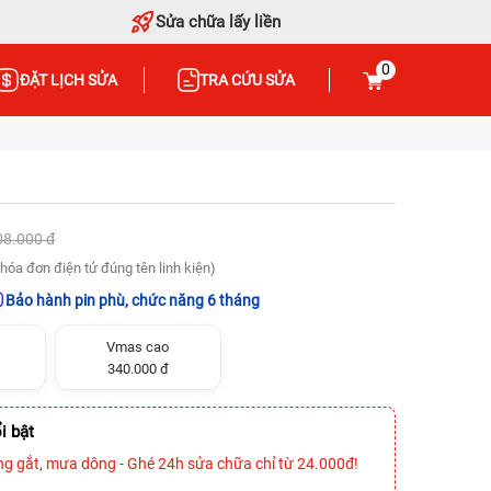
Sửa chữa lấy liền
0
ĐẶT LỊCH SỬA
TRA CỨU SỬA
08.000 đ
hóa đơn điện tử đúng tên linh kiện)
Bảo hành pin phù, chức năng 6 tháng
Vmas cao
340.000 đ
i bật
ng gắt, mưa dông - Ghé 24h sửa chữa chỉ từ 24.000đ!