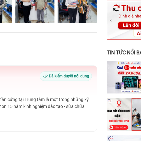
326 Lê Văn Vi
256 Võ Văn Ng
70 Nguyễn An 
24h Vũng Tàu:
198 Hoàng Văn
TIN TỨC NỔI B
Đã kiểm duyệt nội dung
Phần cứng tại Trung tâm là một trong những kỹ
 hơn 15 năm kinh nghiệm đào tạo - sửa chữa