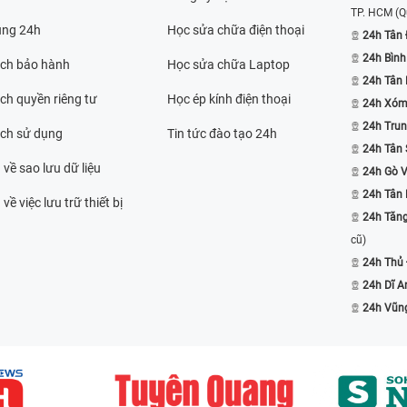
TP. HCM
(Q
ụng 24h
Học sửa chữa điện thoại
24h Tân 
24h Bình
ách bảo hành
Học sửa chữa Laptop
24h Tân
ch quyền riêng tư
Học ép kính điện thoại
24h Xóm
24h Trun
ách sử dụng
Tin tức đào tạo 24h
24h Tân 
 về sao lưu dữ liệu
24h Gò 
24h Tân
về việc lưu trữ thiết bị
24h Tăn
cũ)
24h Thủ
24h Dĩ A
24h Vũn