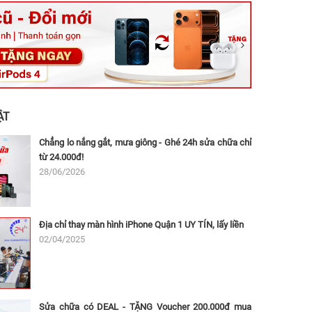
ệt, Tăng Nhơn Phú, Hồ Chí Minh (Q.9 TP. Thủ Đức cũ)
ân, Thủ Đức, Hồ Chí Minh (Bình Thọ, TP. Thủ Đức Cũ)
Ninh, Dĩ An, Hồ Chí Minh (Bình Dương Cũ)
 162A Ba Cu, Vũng Tàu, Hồ Chí Minh (TP. Vũng Tàu cũ)
 Thụ, Tân Sơn Nhất, Hồ Chí Minh (Tân Bình cũ)
ẬT
Chẳng lo nắng gắt, mưa giông - Ghé 24h sửa chữa chỉ
từ 24.000đ!
28/06/2026
Địa chỉ thay màn hình iPhone Quận 1 UY TÍN, lấy liền
02/04/2025
Sửa chữa có DEAL - TẶNG Voucher 200.000đ mua