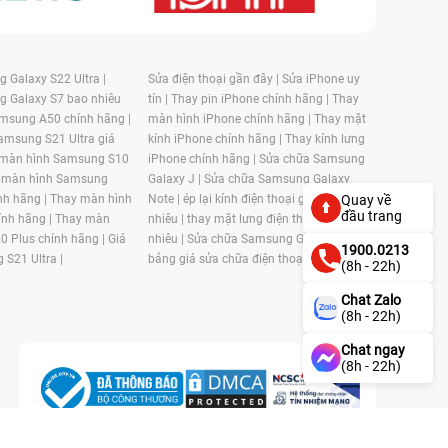
 Galaxy S22 Ultra |
Sửa điện thoại gần đây |
Sửa iPhone uy
g Galaxy S7 bao nhiêu
tín |
Thay pin iPhone chính hãng |
Thay
msung A50 chính hãng |
màn hình iPhone chính hãng |
Thay mặt
amsung S21 Ultra giá
kính iPhone chính hãng |
Thay kính lưng
 màn hình Samsung S10
iPhone chính hãng |
Sửa chữa Samsung
 màn hình Samsung
Galaxy J |
Sửa chữa Samsung Galaxy
nh hãng |
Thay màn hình
Note |
ép lại kính điện thoại giá bao
Quay về
đầu trang
nh hãng |
Thay màn
nhiêu |
thay mặt lưng điện thoại giá bao
0 Plus chính hãng |
Giá
nhiêu |
Sửa chữa Samsung Galaxy S |
1900.0213
 S21 Ultra |
bảng giá sửa chữa điện thoại samsung |
(8h - 22h)
Chat Zalo
(8h - 22h)
Chat ngay
(8h - 22h)