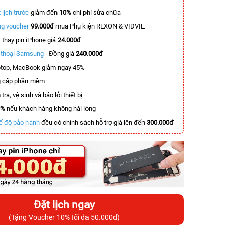
 lịch trước
giảm đến
10%
chi phí sửa chữa
g voucher
99.000đ
mua Phụ kiện REXON & VIDVIE
T
thay pin iPhone giá
24.000đ
n thoại Samsung
- Đồng giá
240.000đ
top, MacBook giảm ngay 45%
 cấp phần mềm
tra, vệ sinh và báo lỗi thiết bị
0%
nếu khách hàng không hài lòng
ế độ bảo hành
đều có chính sách hỗ trợ giá lên đến
300.000đ
Đặt lịch ngay
(Tặng Voucher 10% tối đa 50.000đ)
-6.500.000đ
-6.000.000đ