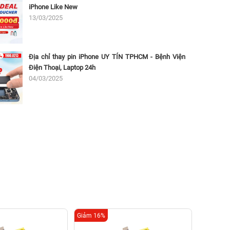
iPhone Like New
13/03/2025
Địa chỉ thay pin iPhone UY TÍN TPHCM - Bệnh Viện
Điện Thoại, Laptop 24h
04/03/2025
Giảm 16%
Giảm 15%
Tha