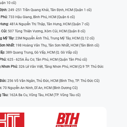
uận 10 cũ)
Định:
249 -251 Trần Quang Khải, Tân Định, HCM (Quận 1 cũ)
 Phú:
733 Hậu Giang, Bình Phú, HCM (Quận 6 cũ)
 Hưng:
481A Nguyễn Thị Thập, Tân Hưng, HCM (Quận 7 cũ)
 Củi:
507 Tùng Thiện Vương, Xóm Củi, HCM (Quận 8 cũ)
g Mỹ Tây:
23M Nguyễn Ảnh Thủ, Trung Mỹ Tây, HCM (Q.12 cũ)
Sơn Nhất:
198 Hoàng Văn Thụ, Tân Sơn Nhất, HCM (Tân Bình cũ)
Vấp:
389 Quang Trung, Gò Vấp, HCM (Q. Gò Vấp cũ)
 Phú:
625 - 625A Âu Cơ, Tân Phú, HCM (Quận Tân Phú cũ)
g Nhơn Phú:
326 Lê Văn Việt, Tăng Nhơn Phú, HCM (Q.9 TP. Thủ Đức
 Đức:
256 Võ Văn Ngân, Thủ Đức, HCM (Bình Thọ, TP. Thủ Đức Cũ)
n:
70 Nguyễn An Ninh, Dĩ An, HCM (Bình Dương Cũ)
g Tàu:
162A Ba Cu, Vũng Tàu, HCM (TP. Vũng Tàu cũ)