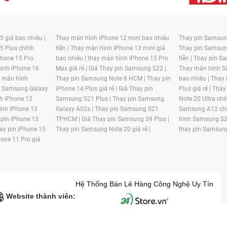
 giá bao nhiêu |
Thay màn hình iPhone 12 mini bao nhiêu
Thay pin Samsung
5 Plus chính
tiền |
Thay màn hình iPhone 13 mini giá
Thay pin Samsun
hone 15 Pro
bao nhiêu |
thay màn hình iPhone 15 Pro
tiền |
Thay pin Sa
ình iPhone 16
Max giá rẻ |
Giá Thay pin Samsung S22 |
Thay màn hình S
y màn hình
Thay pin Samsung Note 8 HCM |
Thay pin
bao nhiêu |
Thay
n Samsung Galaxy
iPhone 14 Plus giá rẻ |
Giá Thay pin
Plus giá rẻ |
Thay
h iPhone 12
Samsung S21 Plus |
Thay pin Samsung
Note 20 Ultra chí
ình iPhone 13
Galaxy A02s |
Thay pin Samsung S21
Samsung A12 chí
 pin iPhone 13
TPHCM |
Giá Thay pin Samsung S9 Plus |
hình Samsung S2
ay pin iPhone 15
Thay pin Samsung Note 20 giá rẻ |
thay pin Samsung
hone 11 Pro giá
Hệ Thống Bán Lẻ Hàng Công Nghệ Uy Tín
Website thành viên: