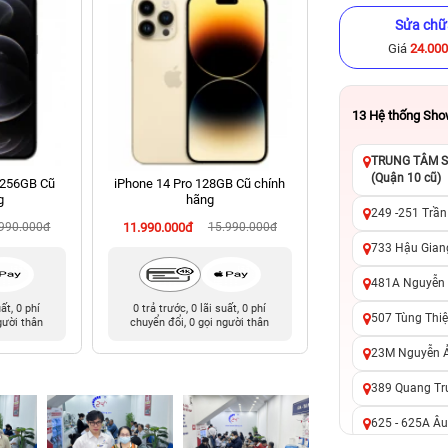
Sửa chữ
Giá
24.00
13
Hệ thống Sh
TRUNG TÂM SỬ
(Quận 10 cũ)
 256GB Cũ
iPhone 14 Pro 128GB Cũ chính
iPhone 15 Pro Ma
g
hãng
chính hã
249 -251 Trần
.990.000đ
11.990.000đ
15.990.000đ
18.990.000đ
29
733 Hậu Giang
481A Nguyễn T
uất, 0 phí
0 trả trước, 0 lãi suất, 0 phí
0 trả trước, 0 lãi 
507 Tùng Thiệ
gười thân
chuyển đổi, 0 gọi người thân
chuyển đổi, 0 gọi 
23M Nguyễn Ản
389 Quang Tru
625 - 625A Âu