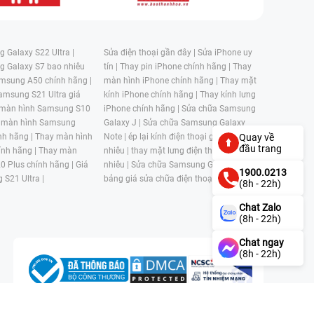
 Galaxy S22 Ultra |
Sửa điện thoại gần đây |
Sửa iPhone uy
g Galaxy S7 bao nhiêu
tín |
Thay pin iPhone chính hãng |
Thay
msung A50 chính hãng |
màn hình iPhone chính hãng |
Thay mặt
amsung S21 Ultra giá
kính iPhone chính hãng |
Thay kính lưng
 màn hình Samsung S10
iPhone chính hãng |
Sửa chữa Samsung
 màn hình Samsung
Galaxy J |
Sửa chữa Samsung Galaxy
Quay về
nh hãng |
Thay màn hình
Note |
ép lại kính điện thoại giá bao
đầu trang
nh hãng |
Thay màn
nhiêu |
thay mặt lưng điện thoại giá bao
0 Plus chính hãng |
Giá
nhiêu |
Sửa chữa Samsung Galaxy S |
1900.0213
 S21 Ultra |
bảng giá sửa chữa điện thoại samsung |
(8h - 22h)
Chat Zalo
(8h - 22h)
Chat ngay
(8h - 22h)