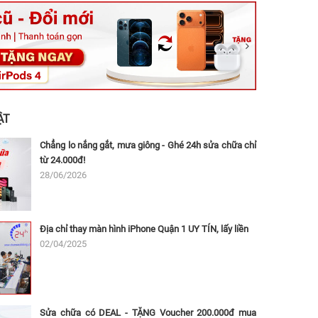
ệt, Tăng Nhơn Phú, Hồ Chí Minh (Q.9 TP. Thủ Đức cũ)
ân, Thủ Đức, Hồ Chí Minh (Bình Thọ, TP. Thủ Đức Cũ)
Ninh, Dĩ An, Hồ Chí Minh (Bình Dương Cũ)
 162A Ba Cu, Vũng Tàu, Hồ Chí Minh (TP. Vũng Tàu cũ)
 Thụ, Tân Sơn Nhất, Hồ Chí Minh (Tân Bình cũ)
ẬT
Chẳng lo nắng gắt, mưa giông - Ghé 24h sửa chữa chỉ
từ 24.000đ!
28/06/2026
Địa chỉ thay màn hình iPhone Quận 1 UY TÍN, lấy liền
02/04/2025
Sửa chữa có DEAL - TẶNG Voucher 200.000đ mua