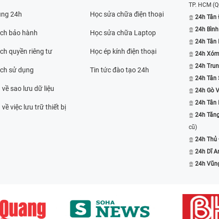
TP. HCM
(Q
ụng 24h
Học sửa chữa điện thoại
24h Tân 
24h Bình
ách bảo hành
Học sửa chữa Laptop
24h Tân
ch quyền riêng tư
Học ép kính điện thoại
24h Xóm
24h Trun
ách sử dụng
Tin tức đào tạo 24h
24h Tân 
 về sao lưu dữ liệu
24h Gò 
24h Tân
về việc lưu trữ thiết bị
24h Tăn
cũ)
24h Thủ
24h Dĩ A
24h Vũn