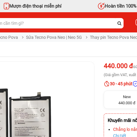
Mượn điện thoại miễn phí
Hoàn tiền 100%
ecno Pova
Sửa Tecno Pova Neo | Neo 5G
Thay pin Tecno Pova Neo
440.000 đ
6
(Giá gồm VAT, xuất 
30 - 45 phút
New
440.000 đ
Khuyến mãi nổ
Chẳng lo nắ
Chi tiết