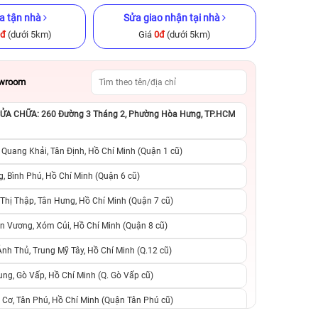
a tận nhà
Sửa giao nhận tại nhà
0đ
(dưới 5km)
Giá
0đ
(dưới 5km)
owroom
A CHỮA: 260 Đường 3 Tháng 2, Phường Hòa Hưng, TP.HCM
x 512GB Cũ
iPhone 13 Pro Max 512GB Cũ
iPhone 12 256GB C
ng
chính hãng
 Quang Khải, Tân Định, Hồ Chí Minh (Quận 1 cũ)
.990.000đ
11.490.000đ
17.990.000đ
6.990.000đ
1
, Bình Phú, Hồ Chí Minh (Quận 6 cũ)
hị Thập, Tân Hưng, Hồ Chí Minh (Quận 7 cũ)
suất, 0 phí
0 trả trước, 0 lãi suất, 0 phí
Giảm đến 200.000đ
n Vương, Xóm Củi, Hồ Chí Minh (Quận 8 cũ)
người thân
chuyển đổi, 0 gọi người thân
qua Kred
h Thủ, Trung Mỹ Tây, Hồ Chí Minh (Q.12 cũ)
ng, Gò Vấp, Hồ Chí Minh (Q. Gò Vấp cũ)
 Cơ, Tân Phú, Hồ Chí Minh (Quận Tân Phú cũ)