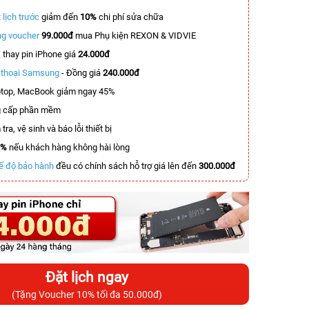
 lịch trước
giảm đến
10%
chi phí sửa chữa
g voucher
99.000đ
mua Phụ kiện REXON & VIDVIE
T
thay pin iPhone giá
24.000đ
n thoại Samsung
- Đồng giá
240.000đ
top, MacBook giảm ngay 45%
 cấp phần mềm
tra, vệ sinh và báo lỗi thiết bị
0%
nếu khách hàng không hài lòng
ế độ bảo hành
đều có chính sách hỗ trợ giá lên đến
300.000đ
Đặt lịch ngay
(Tặng Voucher 10% tối đa 50.000đ)
-6.500.000đ
-5.800.000đ