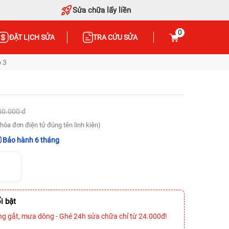
Sửa chữa lấy liền
0
ĐẶT LỊCH SỬA
TRA CỨU SỬA
 3
00.000 đ
hóa đơn điện tử đúng tên linh kiện)
Bảo hành 6 tháng
i bật
ng gắt, mưa dông - Ghé 24h sửa chữa chỉ từ 24.000đ!