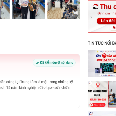
326 Lê Văn Vi
256 Võ Văn Ng
70 Nguyễn An 
24h Vũng Tàu:
198 Hoàng Văn
TIN TỨC NỔI B
Đã kiểm duyệt nội dung
Phần cứng tại Trung tâm là một trong những kỹ
 hơn 15 năm kinh nghiệm đào tạo - sửa chữa