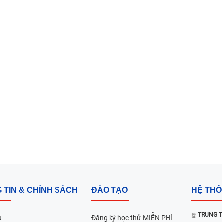
 TIN & CHÍNH SÁCH
ĐÀO TẠO
HỆ TH
TRUNG T
u
Đăng ký học thử MIỄN PHÍ