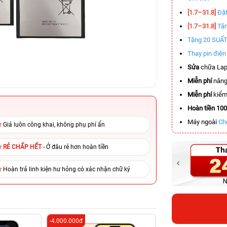
[1.7–31.8]
Đặt
[1.7–31.8]
Tặn
Tặng 20 SUẤ
Thay pin điệ
Sửa
chữa Lap
Miễn phí
nâng
Miễn phí
kiểm 
Hoàn tiền 10
Máy ngoài
Ch
Giá luôn công khai, không phụ phí ẩn
RẺ CHẤP HẾT
- Ở đâu rẻ hơn hoàn tiền
Hoàn trả linh kiện hư hỏng có xác nhận chữ ký
-4.000.000đ
-11.000.000đ