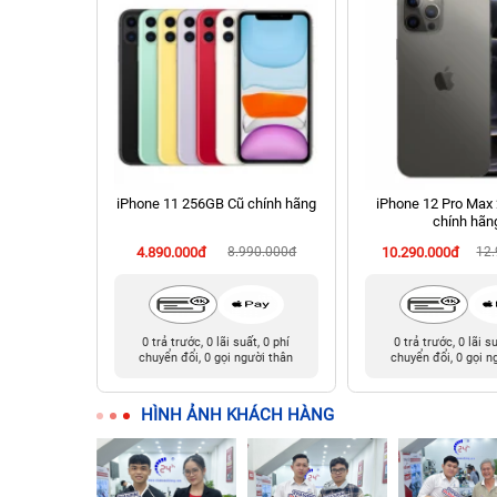
chính hãng
iPhone 11 256GB Cũ chính hãng
iPhone 12 Pro Max
chính hãn
90.000đ
4.890.000đ
8.990.000đ
10.290.000đ
12
t, 0 phí
0 trả trước, 0 lãi suất, 0 phí
0 trả trước, 0 lãi s
ười thân
chuyển đổi, 0 gọi người thân
chuyển đổi, 0 gọi n
HÌNH ẢNH KHÁCH HÀNG