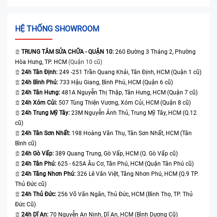
HỆ THỐNG SHOWROOM
TRUNG TÂM SỬA CHỮA - QUẬN 10:
260 Đường 3 Tháng 2, Phường
Hòa Hưng, TP. HCM
(Quận 10 cũ)
24h Tân Định:
249 -251 Trần Quang Khải, Tân Định, HCM (Quận 1 cũ)
24h Bình Phú:
733 Hậu Giang, Bình Phú, HCM (Quận 6 cũ)
24h Tân Hưng:
481A Nguyễn Thị Thập, Tân Hưng, HCM (Quận 7 cũ)
24h Xóm Củi:
507 Tùng Thiện Vương, Xóm Củi, HCM (Quận 8 cũ)
24h Trung Mỹ Tây:
23M Nguyễn Ảnh Thủ, Trung Mỹ Tây, HCM (Q.12
cũ)
24h Tân Sơn Nhất:
198 Hoàng Văn Thụ, Tân Sơn Nhất, HCM (Tân
Bình cũ)
24h Gò Vấp:
389 Quang Trung, Gò Vấp, HCM (Q. Gò Vấp cũ)
24h Tân Phú:
625 - 625A Âu Cơ, Tân Phú, HCM (Quận Tân Phú cũ)
24h Tăng Nhơn Phú:
326 Lê Văn Việt, Tăng Nhơn Phú, HCM (Q.9 TP.
Thủ Đức cũ)
24h Thủ Đức:
256 Võ Văn Ngân, Thủ Đức, HCM (Bình Thọ, TP. Thủ
Đức Cũ)
24h Dĩ An:
70 Nguyễn An Ninh, Dĩ An, HCM (Bình Dương Cũ)