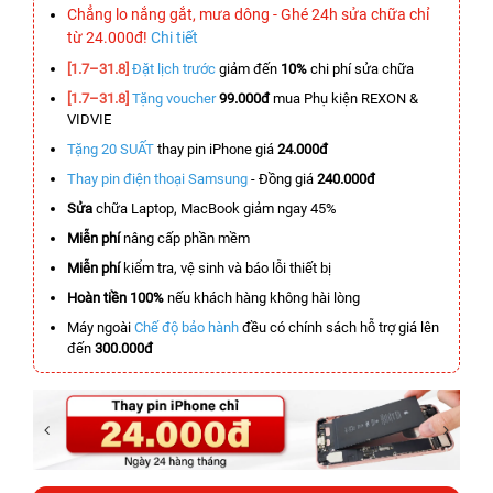
Chẳng lo nắng gắt, mưa dông - Ghé 24h sửa chữa chỉ
từ 24.000đ!
Chi tiết
[1.7–31.8]
Đặt lịch trước
giảm đến
10%
chi phí sửa chữa
[1.7–31.8]
Tặng voucher
99.000đ
mua Phụ kiện REXON &
VIDVIE
Tặng 20 SUẤT
thay pin iPhone giá
24.000đ
Thay pin điện thoại Samsung
- Đồng giá
240.000đ
Sửa
chữa Laptop, MacBook giảm ngay 45%
Miễn phí
nâng cấp phần mềm
Miễn phí
kiểm tra, vệ sinh và báo lỗi thiết bị
Hoàn tiền 100%
nếu khách hàng không hài lòng
Máy ngoài
Chế độ bảo hành
đều có chính sách hỗ trợ giá lên
đến
300.000đ