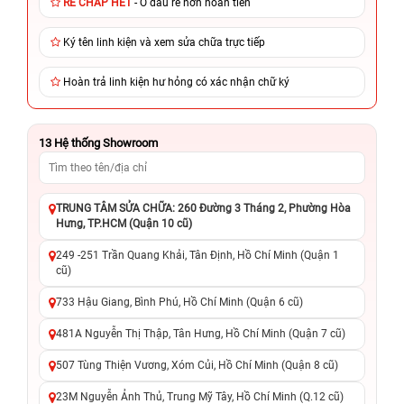
RẺ CHẤP HẾT
- Ở đâu rẻ hơn hoàn tiền
Ký tên linh kiện và xem sửa chữa trực tiếp
Hoàn trả linh kiện hư hỏng có xác nhận chữ ký
13
Hệ thống Showroom
TRUNG TÂM SỬA CHỮA: 260 Đường 3 Tháng 2, Phường Hòa
Hưng, TP.HCM (Quận 10 cũ)
249 -251 Trần Quang Khải, Tân Định, Hồ Chí Minh (Quận 1
cũ)
733 Hậu Giang, Bình Phú, Hồ Chí Minh (Quận 6 cũ)
481A Nguyễn Thị Thập, Tân Hưng, Hồ Chí Minh (Quận 7 cũ)
507 Tùng Thiện Vương, Xóm Củi, Hồ Chí Minh (Quận 8 cũ)
23M Nguyễn Ảnh Thủ, Trung Mỹ Tây, Hồ Chí Minh (Q.12 cũ)