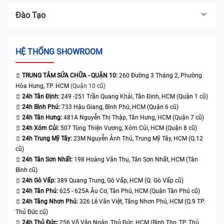
Đào Tạo
HỆ THỐNG SHOWROOM
TRUNG TÂM SỬA CHỮA - QUẬN 10:
260 Đường 3 Tháng 2, Phường
Hòa Hưng, TP. HCM
(Quận 10 cũ)
24h Tân Định:
249 -251 Trần Quang Khải, Tân Định, HCM (Quận 1 cũ)
24h Bình Phú:
733 Hậu Giang, Bình Phú, HCM (Quận 6 cũ)
24h Tân Hưng:
481A Nguyễn Thị Thập, Tân Hưng, HCM (Quận 7 cũ)
24h Xóm Củi:
507 Tùng Thiện Vương, Xóm Củi, HCM (Quận 8 cũ)
24h Trung Mỹ Tây:
23M Nguyễn Ảnh Thủ, Trung Mỹ Tây, HCM (Q.12
cũ)
24h Tân Sơn Nhất:
198 Hoàng Văn Thụ, Tân Sơn Nhất, HCM (Tân
Bình cũ)
24h Gò Vấp:
389 Quang Trung, Gò Vấp, HCM (Q. Gò Vấp cũ)
24h Tân Phú:
625 - 625A Âu Cơ, Tân Phú, HCM (Quận Tân Phú cũ)
24h Tăng Nhơn Phú:
326 Lê Văn Việt, Tăng Nhơn Phú, HCM (Q.9 TP.
Thủ Đức cũ)
24h Thủ Đức:
256 Võ Văn Ngân, Thủ Đức, HCM (Bình Thọ, TP. Thủ