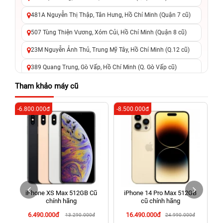
481A Nguyễn Thị Thập, Tân Hưng, Hồ Chí Minh (Quận 7 cũ)
507 Tùng Thiện Vương, Xóm Củi, Hồ Chí Minh (Quận 8 cũ)
23M Nguyễn Ảnh Thủ, Trung Mỹ Tây, Hồ Chí Minh (Q.12 cũ)
389 Quang Trung, Gò Vấp, Hồ Chí Minh (Q. Gò Vấp cũ)
625 - 625A Âu Cơ, Tân Phú, Hồ Chí Minh (Quận Tân Phú cũ)
Tham khảo máy cũ
326 Lê Văn Việt, Tăng Nhơn Phú, Hồ Chí Minh (Q.9 TP. Thủ
-6.800.000đ
-8.500.000đ
-4
Đức cũ)
256 Võ Văn Ngân, Thủ Đức, Hồ Chí Minh (Bình Thọ, TP. Thủ
Đức Cũ)
70 Nguyễn An Ninh, Dĩ An, Hồ Chí Minh (Bình Dương Cũ)
24h Vũng Tàu: 162A Ba Cu, Vũng Tàu, Hồ Chí Minh (TP. Vũng
Tàu cũ)
iPhone XS Max 512GB Cũ
iPhone 14 Pro Max 512GB
198 Hoàng Văn Thụ, Tân Sơn Nhất, Hồ Chí Minh (Tân Bình
chính hãng
cũ chính hãng
cũ)
6.490.000đ
16.490.000đ
13.290.000đ
24.990.000đ