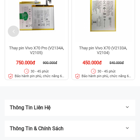
Thay pin Vivo X70 Pro (V2134A,
Thay pin Vivo X70 (V2133A,
V2105)
V2104)
750.000đ
450.000đ
900.000đ
540.000đ
30 - 45 phút
30 - 45 phút
Bảo hành pin phù, chức năng 6
Bảo hành pin phù, chức năng 6
tháng
tháng
Thông Tin Liên Hệ
Thông Tin & Chính Sách