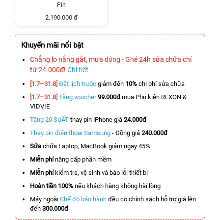
Pin
2.190.000 đ
Khuyến mãi nổi bật
Chẳng lo nắng gắt, mưa dông - Ghé 24h sửa chữa chỉ
từ 24.000đ!
Chi tiết
[1.7–31.8]
Đặt lịch trước
giảm đến
10%
chi phí sửa chữa
[1.7–31.8]
Tặng voucher
99.000đ
mua Phụ kiện REXON &
VIDVIE
Tặng 20 SUẤT
thay pin iPhone giá
24.000đ
Thay pin điện thoại Samsung
- Đồng giá
240.000đ
Sửa
chữa Laptop, MacBook giảm ngay 45%
Miễn phí
nâng cấp phần mềm
Miễn phí
kiểm tra, vệ sinh và báo lỗi thiết bị
Hoàn tiền 100%
nếu khách hàng không hài lòng
Máy ngoài
Chế độ bảo hành
đều có chính sách hỗ trợ giá lên
đến
300.000đ