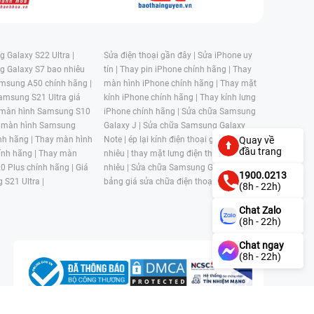
 Galaxy S22 Ultra |
Sửa điện thoại gần đây |
Sửa iPhone uy
g Galaxy S7 bao nhiêu
tín |
Thay pin iPhone chính hãng |
Thay
msung A50 chính hãng |
màn hình iPhone chính hãng |
Thay mặt
amsung S21 Ultra giá
kính iPhone chính hãng |
Thay kính lưng
 màn hình Samsung S10
iPhone chính hãng |
Sửa chữa Samsung
 màn hình Samsung
Galaxy J |
Sửa chữa Samsung Galaxy
nh hãng |
Thay màn hình
Note |
ép lại kính điện thoại giá bao
Quay về
đầu trang
nh hãng |
Thay màn
nhiêu |
thay mặt lưng điện thoại giá bao
0 Plus chính hãng |
Giá
nhiêu |
Sửa chữa Samsung Galaxy S |
1900.0213
 S21 Ultra |
bảng giá sửa chữa điện thoại samsung |
(8h - 22h)
Chat Zalo
(8h - 22h)
Chat ngay
(8h - 22h)