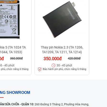
35
Bảo h
kia 5 (TA 1024 TA
Thay pin Nokia 2.3 (TA 1206,
 1044, TA 1053)
TA1209, TA 1211, TA 1214)
0đ
350.000đ
360.000đ
420.000đ
30 - 45 phút
30 - 45 phút
 phù, chức năng 6 tháng
Bảo hành pin phù, chức năng 6 tháng
ỐNG SHOWROOM
ÂM SỬA CHỮA - QUẬN 10:
260 Đường 3 Tháng 2, Phường Hòa Hưng,