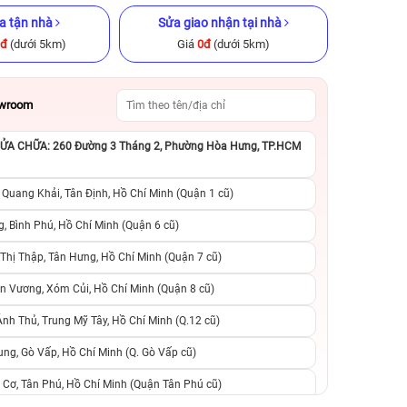
a tận nhà
Sửa giao nhận tại nhà
0đ
(dưới 5km)
Giá
0đ
(dưới 5km)
owroom
A CHỮA: 260 Đường 3 Tháng 2, Phường Hòa Hưng, TP.HCM
GB Cũ chính
iPad Pro M1 2021 12.9 inch
iPhone 11 128GB C
Wi‑Fi 256GB Cũ chính hãng
 Quang Khải, Tân Định, Hồ Chí Minh (Quận 1 cũ)
.990.000đ
10.990.000đ
17.990.000đ
4.590.000đ
7
, Bình Phú, Hồ Chí Minh (Quận 6 cũ)
hị Thập, Tân Hưng, Hồ Chí Minh (Quận 7 cũ)
suất, 0 phí
0 trả trước, 0 lãi suất, 0 phí
0 trả trước, 0 lãi
n Vương, Xóm Củi, Hồ Chí Minh (Quận 8 cũ)
người thân
chuyển đổi, 0 gọi người thân
chuyển đổi, 0 gọi
h Thủ, Trung Mỹ Tây, Hồ Chí Minh (Q.12 cũ)
ng, Gò Vấp, Hồ Chí Minh (Q. Gò Vấp cũ)
 Cơ, Tân Phú, Hồ Chí Minh (Quận Tân Phú cũ)