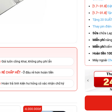
[1.7–31.8]
Đặt
[1.7–31.8]
Tặn
Tặng 20 SUẤ
Thay pin điệ
Sửa
chữa Lap
Miễn phí
nâng
Miễn phí
kiểm 
Hoàn tiền 10
Máy ngoài
Ch
Giá luôn công khai, không phụ phí ẩn
RẺ CHẤP HẾT
- Ở đâu rẻ hơn hoàn tiền
Hoàn trả linh kiện hư hỏng có xác nhận chữ ký
-6.000.000đ
-5.500.000đ