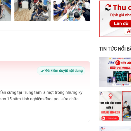
326 Lê Văn Vi
256 Võ Văn Ng
70 Nguyễn An 
24h Vũng Tàu:
198 Hoàng Văn
TIN TỨC NỔI B
Đã kiểm duyệt nội dung
Phần cứng tại Trung tâm là một trong những kỹ
 hơn 15 năm kinh nghiệm đào tạo - sửa chữa