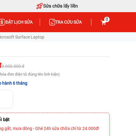
Sửa chữa lấy liền
0
ĐẶT LỊCH SỬA
TRA CỨU SỬA
icrosoft Surface Laptop
đ
3.000.000 đ
hóa đơn điện tử đúng tên linh kiện)
 hành 6 tháng
i bật
ng gắt, mưa dông - Ghé 24h sửa chữa chỉ từ 24.000đ!