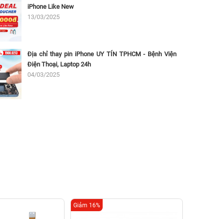
iPhone Like New
13/03/2025
Địa chỉ thay pin iPhone UY TÍN TPHCM - Bệnh Viện
Điện Thoại, Laptop 24h
04/03/2025
Giảm 16%
Giảm 16%
Thay p