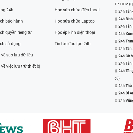
TP. HCM
(Q
ụng 24h
Học sửa chữa điện thoại
24h Tân 
24h Bình
ách bảo hành
Học sửa chữa Laptop
24h Tân
ch quyền riêng tư
Học ép kính điện thoại
24h Xóm
24h Trun
ách sử dụng
Tin tức đào tạo 24h
24h Tân 
 về sao lưu dữ liệu
24h Gò 
24h Tân
về việc lưu trữ thiết bị
24h Tăn
cũ)
24h Thủ
24h Dĩ A
24h Vũn