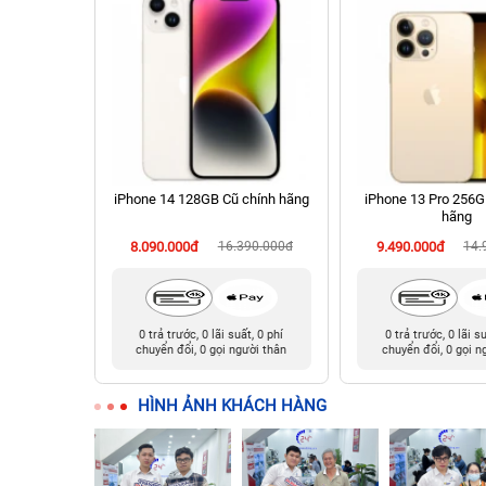
 Cũ chính
iPhone 14 128GB Cũ chính hãng
iPhone 13 Pro 256G
hãng
90.000đ
8.090.000đ
16.390.000đ
9.490.000đ
14.
t, 0 phí
0 trả trước, 0 lãi suất, 0 phí
0 trả trước, 0 lãi s
ười thân
chuyển đổi, 0 gọi người thân
chuyển đổi, 0 gọi n
HÌNH ẢNH KHÁCH HÀNG