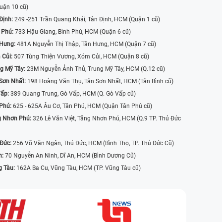
uận 10 cũ)
Định:
249 -251 Trần Quang Khải, Tân Định, HCM (Quận 1 cũ)
 Phú:
733 Hậu Giang, Bình Phú, HCM (Quận 6 cũ)
 Hưng:
481A Nguyễn Thị Thập, Tân Hưng, HCM (Quận 7 cũ)
 Củi:
507 Tùng Thiện Vương, Xóm Củi, HCM (Quận 8 cũ)
g Mỹ Tây:
23M Nguyễn Ảnh Thủ, Trung Mỹ Tây, HCM (Q.12 cũ)
Sơn Nhất:
198 Hoàng Văn Thụ, Tân Sơn Nhất, HCM (Tân Bình cũ)
Vấp:
389 Quang Trung, Gò Vấp, HCM (Q. Gò Vấp cũ)
 Phú:
625 - 625A Âu Cơ, Tân Phú, HCM (Quận Tân Phú cũ)
g Nhơn Phú:
326 Lê Văn Việt, Tăng Nhơn Phú, HCM (Q.9 TP. Thủ Đức
 Đức:
256 Võ Văn Ngân, Thủ Đức, HCM (Bình Thọ, TP. Thủ Đức Cũ)
n:
70 Nguyễn An Ninh, Dĩ An, HCM (Bình Dương Cũ)
g Tàu:
162A Ba Cu, Vũng Tàu, HCM (TP. Vũng Tàu cũ)