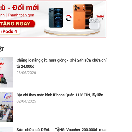
ệt, Tăng Nhơn Phú, Hồ Chí Minh (Q.9 TP. Thủ Đức cũ)
ân, Thủ Đức, Hồ Chí Minh (Bình Thọ, TP. Thủ Đức Cũ)
Ninh, Dĩ An, Hồ Chí Minh (Bình Dương Cũ)
 162A Ba Cu, Vũng Tàu, Hồ Chí Minh (TP. Vũng Tàu cũ)
 Thụ, Tân Sơn Nhất, Hồ Chí Minh (Tân Bình cũ)
ẬT
Chẳng lo nắng gắt, mưa giông - Ghé 24h sửa chữa chỉ
từ 24.000đ!
28/06/2026
Địa chỉ thay màn hình iPhone Quận 1 UY TÍN, lấy liền
02/04/2025
Sửa chữa có DEAL - TẶNG Voucher 200.000đ mua