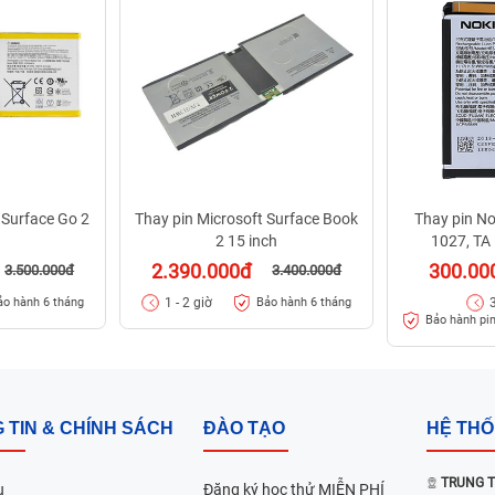
 Surface Go 2
Thay pin Microsoft Surface Book
Thay pin No
2 15 inch
1027, TA
2.390.000đ
300.00
3.500.000đ
3.400.000đ
1 - 2 giờ
ảo hành 6 tháng
Bảo hành 6 tháng
Bảo hành pin
 TIN & CHÍNH SÁCH
ĐÀO TẠO
HỆ TH
TRUNG T
u
Đăng ký học thử MIỄN PHÍ