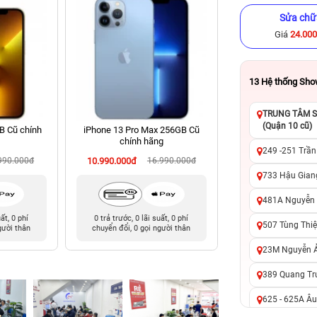
Sửa chữ
Giá
24.00
13
Hệ thống Sh
TRUNG TÂM SỬ
(Quận 10 cũ)
B Cũ chính
iPhone 13 Pro Max 256GB Cũ
iPhone 15 Plus 128
chính hãng
hãng
249 -251 Trần
990.000đ
10.990.000đ
16.990.000đ
12.490.000đ
17
733 Hậu Giang
481A Nguyễn T
uất, 0 phí
0 trả trước, 0 lãi suất, 0 phí
0 trả trước, 0 lãi 
507 Tùng Thiệ
gười thân
chuyển đổi, 0 gọi người thân
chuyển đổi, 0 gọi 
23M Nguyễn Ản
389 Quang Tru
625 - 625A Âu