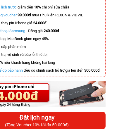
 lịch trước
giảm đến
10%
chi phí sửa chữa
g voucher
99.000đ
mua Phụ kiện REXON & VIDVIE
T
thay pin iPhone giá
24.000đ
n thoại Samsung
- Đồng giá
240.000đ
top, MacBook giảm ngay 45%
 cấp phần mềm
tra, vệ sinh và báo lỗi thiết bị
0%
nếu khách hàng không hài lòng
ế độ bảo hành
đều có chính sách hỗ trợ giá lên đến
300.000đ
Đặt lịch ngay
(Tặng Voucher 10% tối đa 50.000đ)
-7.000.000đ
-3.400.000đ