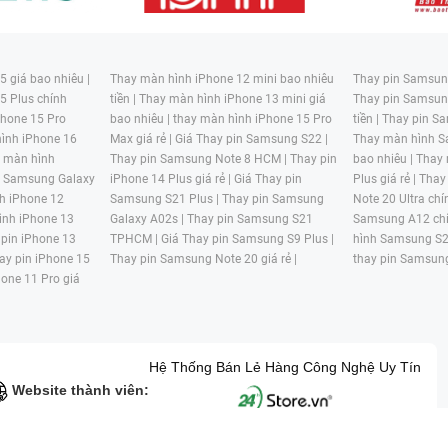
 giá bao nhiêu |
Thay màn hình iPhone 12 mini bao nhiêu
Thay pin Samsung
5 Plus chính
tiền |
Thay màn hình iPhone 13 mini giá
Thay pin Samsun
hone 15 Pro
bao nhiêu |
thay màn hình iPhone 15 Pro
tiền |
Thay pin Sa
ình iPhone 16
Max giá rẻ |
Giá Thay pin Samsung S22 |
Thay màn hình S
y màn hình
Thay pin Samsung Note 8 HCM |
Thay pin
bao nhiêu |
Thay
n Samsung Galaxy
iPhone 14 Plus giá rẻ |
Giá Thay pin
Plus giá rẻ |
Thay
h iPhone 12
Samsung S21 Plus |
Thay pin Samsung
Note 20 Ultra chí
ình iPhone 13
Galaxy A02s |
Thay pin Samsung S21
Samsung A12 chí
 pin iPhone 13
TPHCM |
Giá Thay pin Samsung S9 Plus |
hình Samsung S2
ay pin iPhone 15
Thay pin Samsung Note 20 giá rẻ |
thay pin Samsung
hone 11 Pro giá
Hệ Thống Bán Lẻ Hàng Công Nghệ Uy Tín
Website thành viên: