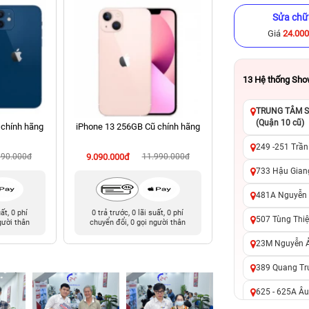
Sửa chữ
Giá
24.00
13
Hệ thống Sh
TRUNG TÂM SỬ
(Quận 10 cũ)
 chính hãng
iPhone 13 256GB Cũ chính hãng
iPhone XS Max 512
hãng
249 -251 Trần
990.000đ
9.090.000đ
11.990.000đ
6.490.000đ
13
733 Hậu Giang
481A Nguyễn T
uất, 0 phí
0 trả trước, 0 lãi suất, 0 phí
0 trả trước, 0 lãi 
507 Tùng Thiệ
gười thân
chuyển đổi, 0 gọi người thân
chuyển đổi, 0 gọi 
23M Nguyễn Ản
389 Quang Tru
625 - 625A Âu