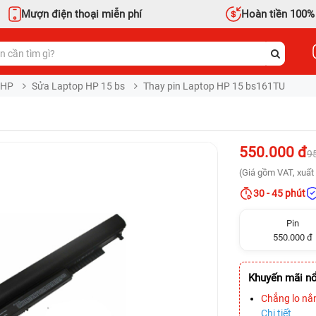
Mượn điện thoại miễn phí
Hoàn tiền 100%
 HP
Sửa Laptop HP 15 bs
Thay pin Laptop HP 15 bs161TU
550.000 đ
9
(Giá gồm VAT, xuất 
30 - 45 phút
Pin
550.000 đ
Khuyến mãi nổ
Chẳng lo nắ
Chi tiết