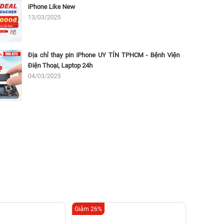
iPhone Like New
13/03/2025
Địa chỉ thay pin iPhone UY TÍN TPHCM - Bệnh Viện
Điện Thoại, Laptop 24h
04/03/2025
Giảm 26%
Giảm 42%
Thay p