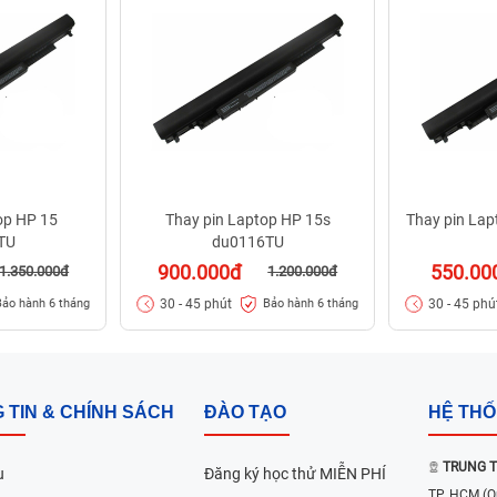
op HP 15
Thay pin Laptop HP 15s
Thay pin La
TU
du0116TU
900.000đ
550.00
1.350.000đ
1.200.000đ
30 - 45 phút
30 - 45 phú
Bảo hành 6 tháng
Bảo hành 6 tháng
 TIN & CHÍNH SÁCH
ĐÀO TẠO
HỆ TH
TRUNG T
u
Đăng ký học thử MIỄN PHÍ
TP. HCM
(Q