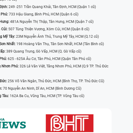
Định:
249 -251 Trần Quang Khải, Tân Định, HCM (Quận 1 cũ)
 Phú:
733 Hậu Giang, Bình Phú, HCM (Quận 6 cũ)
 Hưng:
481A Nguyễn Thị Thập, Tân Hưng, HCM (Quận 7 cũ)
 Củi:
507 Tùng Thiện Vương, Xóm Củi, HCM (Quận 8 cũ)
g Mỹ Tây:
23M Nguyễn Ảnh Thủ, Trung Mỹ Tây, HCM (Q.12 cũ)
Sơn Nhất:
198 Hoàng Văn Thụ, Tân Sơn Nhất, HCM (Tân Bình cũ)
Vấp:
389 Quang Trung, Gò Vấp, HCM (Q. Gò Vấp cũ)
 Phú:
625 - 625A Âu Cơ, Tân Phú, HCM (Quận Tân Phú cũ)
g Nhơn Phú:
326 Lê Văn Việt, Tăng Nhơn Phú, HCM (Q.9 TP. Thủ Đức
 Đức:
256 Võ Văn Ngân, Thủ Đức, HCM (Bình Thọ, TP. Thủ Đức Cũ)
n:
70 Nguyễn An Ninh, Dĩ An, HCM (Bình Dương Cũ)
g Tàu:
162A Ba Cu, Vũng Tàu, HCM (TP. Vũng Tàu cũ)