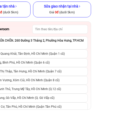
a tận nhà
Sửa giao nhận tại nhà
0đ
(dưới 5km)
Giá
0đ
(dưới 5km)
owroom
A CHỮA: 260 Đường 3 Tháng 2, Phường Hòa Hưng, TP.HCM
GB Cũ chính
iPhone 14 Pro 512GB Cũ chính
iPhone 12 Pro M
hãng
chính h
 Quang Khải, Tân Định, Hồ Chí Minh (Quận 1 cũ)
.290.000đ
14.090.000đ
17.990.000đ
10.290.000đ
1
, Bình Phú, Hồ Chí Minh (Quận 6 cũ)
hị Thập, Tân Hưng, Hồ Chí Minh (Quận 7 cũ)
suất, 0 phí
0 trả trước, 0 lãi suất, 0 phí
0 trả trước, 0 lãi
n Vương, Xóm Củi, Hồ Chí Minh (Quận 8 cũ)
người thân
chuyển đổi, 0 gọi người thân
chuyển đổi, 0 gọi
h Thủ, Trung Mỹ Tây, Hồ Chí Minh (Q.12 cũ)
ng, Gò Vấp, Hồ Chí Minh (Q. Gò Vấp cũ)
 Cơ, Tân Phú, Hồ Chí Minh (Quận Tân Phú cũ)