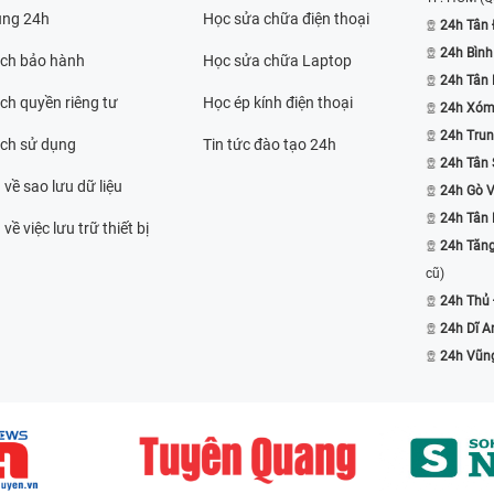
ụng 24h
Học sửa chữa điện thoại
24h Tân 
24h Bình
ách bảo hành
Học sửa chữa Laptop
24h Tân
ch quyền riêng tư
Học ép kính điện thoại
24h Xóm
24h Trun
ách sử dụng
Tin tức đào tạo 24h
24h Tân 
 về sao lưu dữ liệu
24h Gò 
24h Tân
về việc lưu trữ thiết bị
24h Tăn
cũ)
24h Thủ
24h Dĩ A
24h Vũn