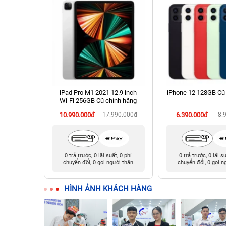
hính hãng
iPad Pro M1 2021 12.9 inch
iPhone 12 128GB Cũ
Wi‑Fi 256GB Cũ chính hãng
90.000đ
10.990.000đ
17.990.000đ
6.390.000đ
8.
t, 0 phí
0 trả trước, 0 lãi suất, 0 phí
0 trả trước, 0 lãi s
ười thân
chuyển đổi, 0 gọi người thân
chuyển đổi, 0 gọi n
HÌNH ẢNH KHÁCH HÀNG