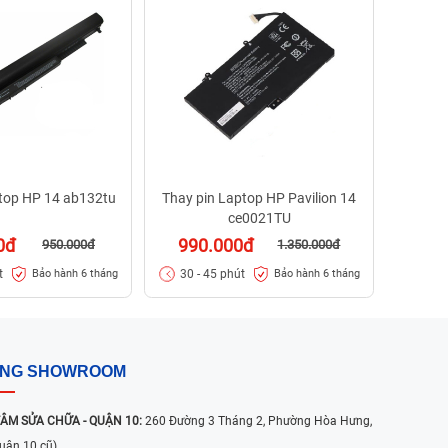
55
30 -
ptop HP 14 ab132tu
Thay pin Laptop HP Pavilion 14
ce0021TU
0đ
990.000đ
950.000đ
1.350.000đ
t
30 - 45 phút
Bảo hành 6 tháng
Bảo hành 6 tháng
ỐNG SHOWROOM
ÂM SỬA CHỮA - QUẬN 10:
260 Đường 3 Tháng 2, Phường Hòa Hưng,
uận 10 cũ)