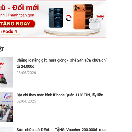
ệt, Tăng Nhơn Phú, Hồ Chí Minh (Q.9 TP. Thủ Đức cũ)
ân, Thủ Đức, Hồ Chí Minh (Bình Thọ, TP. Thủ Đức Cũ)
Ninh, Dĩ An, Hồ Chí Minh (Bình Dương Cũ)
 162A Ba Cu, Vũng Tàu, Hồ Chí Minh (TP. Vũng Tàu cũ)
 Thụ, Tân Sơn Nhất, Hồ Chí Minh (Tân Bình cũ)
ẬT
Chẳng lo nắng gắt, mưa giông - Ghé 24h sửa chữa chỉ
từ 24.000đ!
28/06/2026
Địa chỉ thay màn hình iPhone Quận 1 UY TÍN, lấy liền
02/04/2025
Sửa chữa có DEAL - TẶNG Voucher 200.000đ mua