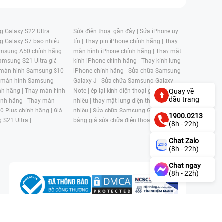
 Galaxy S22 Ultra |
Sửa điện thoại gần đây |
Sửa iPhone uy
g Galaxy S7 bao nhiêu
tín |
Thay pin iPhone chính hãng |
Thay
msung A50 chính hãng |
màn hình iPhone chính hãng |
Thay mặt
amsung S21 Ultra giá
kính iPhone chính hãng |
Thay kính lưng
 màn hình Samsung S10
iPhone chính hãng |
Sửa chữa Samsung
 màn hình Samsung
Galaxy J |
Sửa chữa Samsung Galaxy
nh hãng |
Thay màn hình
Note |
ép lại kính điện thoại giá bao
Quay về
đầu trang
nh hãng |
Thay màn
nhiêu |
thay mặt lưng điện thoại giá bao
0 Plus chính hãng |
Giá
nhiêu |
Sửa chữa Samsung Galaxy S |
1900.0213
 S21 Ultra |
bảng giá sửa chữa điện thoại samsung |
(8h - 22h)
Chat Zalo
(8h - 22h)
Chat ngay
(8h - 22h)
n, Phường 4, Quận 11, Thành phố Hồ Chí Minh, Việt Nam