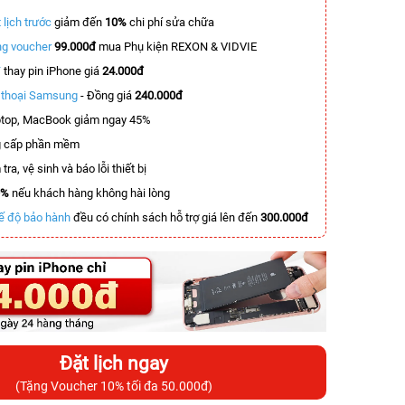
 lịch trước
giảm đến
10%
chi phí sửa chữa
g voucher
99.000đ
mua Phụ kiện REXON & VIDVIE
T
thay pin iPhone giá
24.000đ
n thoại Samsung
- Đồng giá
240.000đ
top, MacBook giảm ngay 45%
 cấp phần mềm
tra, vệ sinh và báo lỗi thiết bị
0%
nếu khách hàng không hài lòng
ế độ bảo hành
đều có chính sách hỗ trợ giá lên đến
300.000đ
Đặt lịch ngay
(Tặng Voucher 10% tối đa 50.000đ)
-3.900.000đ
-2.700.000đ