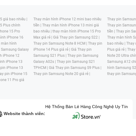
 giá bao nhiêu |
Thay màn hình iPhone 12 mini bao nhiêu
Thay pin Samsung
5 Plus chính
tiền |
Thay màn hình iPhone 13 mini giá
Thay pin Samsun
hone 15 Pro
bao nhiêu |
thay màn hình iPhone 15 Pro
tiền |
Thay pin Sa
ình iPhone 16
Max giá rẻ |
Giá Thay pin Samsung S22 |
Thay màn hình S
y màn hình
Thay pin Samsung Note 8 HCM |
Thay pin
bao nhiêu |
Thay
n Samsung Galaxy
iPhone 14 Plus giá rẻ |
Giá Thay pin
Plus giá rẻ |
Thay
h iPhone 12
Samsung S21 Plus |
Thay pin Samsung
Note 20 Ultra chí
ình iPhone 13
Galaxy A02s |
Thay pin Samsung S21
Samsung A12 chí
 pin iPhone 13
TPHCM |
Giá Thay pin Samsung S9 Plus |
hình Samsung S2
ay pin iPhone 15
Thay pin Samsung Note 20 giá rẻ |
thay pin Samsung
hone 11 Pro giá
Hệ Thống Bán Lẻ Hàng Công Nghệ Uy Tín
Website thành viên:
G MẠI HAI BỐN GIỜ Mã số thuế: 0305245702 Địa chỉ: 122/12G Tạ uyê