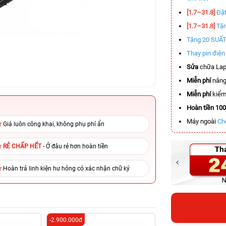
[1.7–31.8]
Đặt
[1.7–31.8]
Tặn
Tặng 20 SUẤ
Thay pin điệ
Sửa
chữa Lap
Miễn phí
nâng
Miễn phí
kiểm 
Hoàn tiền 10
Máy ngoài
Ch
Giá luôn công khai, không phụ phí ẩn
RẺ CHẤP HẾT
- Ở đâu rẻ hơn hoàn tiền
Hoàn trả linh kiện hư hỏng có xác nhận chữ ký
-2.900.000đ
-6.800.000đ