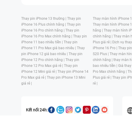
Thay pin iPhone 13 thường |
Thay pin
Thay màn hình iPhone 15
iPhone 16 Plus chính hãng |
Thay pin
Thay màn hình iPhone 1
iPhone 16 Pro chính hãng |
Thay pin
hãng |
Thay màn hình iP
iPhone 16 Pro Max chính hãng |
Thay pin
chính hãng |
Thay màn h
iPhone 11 bao nhiêu tiền |
Thay pin
Plus giá rẻ |
Dịch vụ tha
iPhone 11 Pro Max giá bao nhiêu |
Thay
iPhone 16 Pro |
Thay pi
pin iPhone 12 giá bao nhiêu |
Thay pin
S20 Plus |
Thay màn hìn
iPhone 12 Pro chính hãng |
Thay pin
chính hãng |
thay màn h
iPhone 12 Pro Max giá rẻ |
Thay pin
bao nhiêu tiền |
Giá thay
iPhone 12 Mini giá rẻ |
Thay pin iPhone 14
Pro Max chính hãng |
Th
Pro Max giá rẻ |
Thay pin iPhone 13 Mini
Plus giá rẻ |
Thay pin iP
giá rẻ |
rẻ |
Kết nối 24h:
CÔNG TY TNHH MỘT THÀNH VIÊN ĐÀO TẠO KỸ THUẬT VÀ THƯƠN