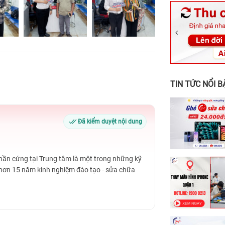
326 Lê Văn Vi
256 Võ Văn Ng
70 Nguyễn An 
24h Vũng Tàu:
198 Hoàng Văn
TIN TỨC NỔI B
Đã kiểm duyệt nội dung
Phần cứng tại Trung tâm là một trong những kỹ
 hơn 15 năm kinh nghiệm đào tạo - sửa chữa