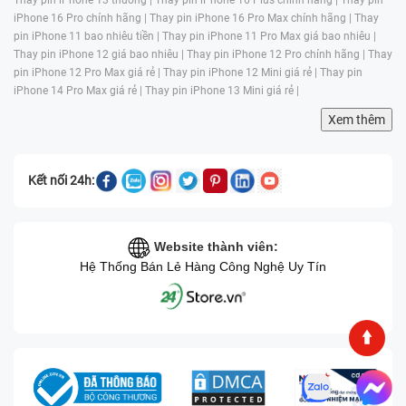
Bên cạnh đó trung tâm dùng các linh kiện trên máy
iPhone 16 Pro chính hãng |
Thay pin iPhone 16 Pro Max chính hãng |
Thay
mỗi khi sửa chữa đều là những linh kiện chính hãng,
pin iPhone 11 bao nhiêu tiền |
Thay pin iPhone 11 Pro Max giá bao nhiêu |
có xuất xứ rõ ràng. Đặc biệt trước khi thay pin khách
Thay pin iPhone 12 giá bao nhiêu |
Thay pin iPhone 12 Pro chính hãng |
Thay
pin iPhone 12 Pro Max giá rẻ |
Thay pin iPhone 12 Mini giá rẻ |
Thay pin
hàng có thể kiểm tra linh kiện trực tiếp trước khi thay
iPhone 14 Pro Max giá rẻ |
Thay pin iPhone 13 Mini giá rẻ |
vào máy.
Xem thêm
Kết nối 24h:
Website thành viên:
Hệ Thống Bán Lẻ Hàng Công Nghệ Uy Tín
Để không bao giờ xảy ra tình trạng hoán đổi linh kiện,