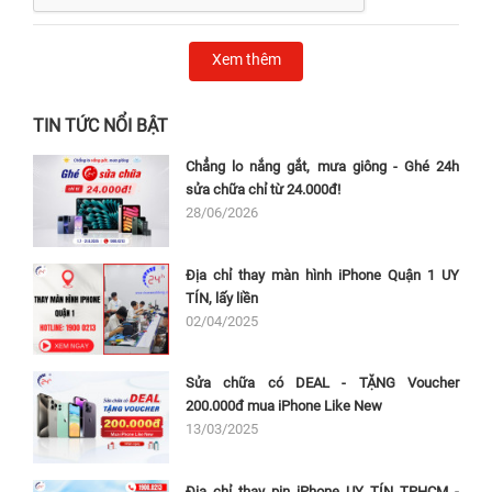
Xem thêm
TIN TỨC NỔI BẬT
Chẳng lo nắng gắt, mưa giông - Ghé 24h
sửa chữa chỉ từ 24.000đ!
28/06/2026
Địa chỉ thay màn hình iPhone Quận 1 UY
Nguyên nhân dẫn đến hỏng pin laptop Dell
TÍN, lấy liền
02/04/2025
Vostro 5581?
Pin laptop Dell Vostro 5581 xuống cấp gây rất nhiều
Sửa chữa có DEAL - TẶNG Voucher
cản trở cho người dùng khi phải luôn tìm kiếm ổ sạc để
200.000đ mua iPhone Like New
có thể vừa cắm sạc vừa sử dụng. Vậy đâu là nguyên
13/03/2025
nhân dẫn đến hỏng và cần thay pin laptop Dell Vostro
5581 mới là gì?
Địa chỉ thay pin iPhone UY TÍN TPHCM -