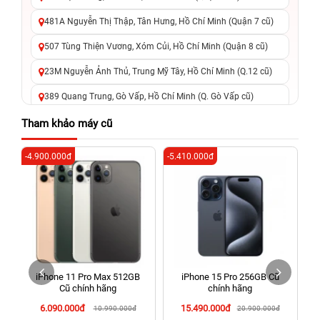
481A Nguyễn Thị Thập, Tân Hưng, Hồ Chí Minh (Quận 7 cũ)
507 Tùng Thiện Vương, Xóm Củi, Hồ Chí Minh (Quận 8 cũ)
23M Nguyễn Ảnh Thủ, Trung Mỹ Tây, Hồ Chí Minh (Q.12 cũ)
389 Quang Trung, Gò Vấp, Hồ Chí Minh (Q. Gò Vấp cũ)
625 - 625A Âu Cơ, Tân Phú, Hồ Chí Minh (Quận Tân Phú cũ)
Tham khảo máy cũ
326 Lê Văn Việt, Tăng Nhơn Phú, Hồ Chí Minh (Q.9 TP. Thủ
-4.900.000đ
-5.410.000đ
-3
Đức cũ)
256 Võ Văn Ngân, Thủ Đức, Hồ Chí Minh (Bình Thọ, TP. Thủ
Đức Cũ)
70 Nguyễn An Ninh, Dĩ An, Hồ Chí Minh (Bình Dương Cũ)
24h Vũng Tàu: 162A Ba Cu, Vũng Tàu, Hồ Chí Minh (TP. Vũng
Tàu cũ)
iPhone 11 Pro Max 512GB
iPhone 15 Pro 256GB Cũ
198 Hoàng Văn Thụ, Tân Sơn Nhất, Hồ Chí Minh (Tân Bình
Cũ chính hãng
chính hãng
cũ)
6.090.000đ
15.490.000đ
10.990.000đ
20.900.000đ