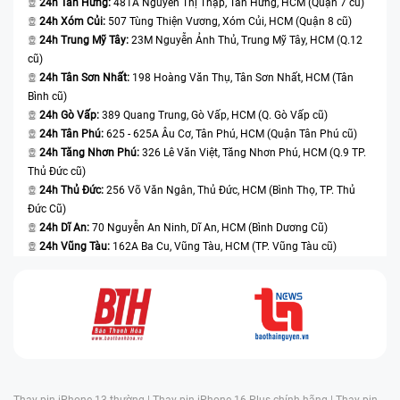
24h Tân Hưng:
481A Nguyễn Thị Thập, Tân Hưng, HCM (Quận 7 cũ)
nhắc đến trung tâm Bệnh Viện Điện Thoại, Laptop 24h
24h Xóm Củi:
507 Tùng Thiện Vương, Xóm Củi, HCM (Quận 8 cũ)
24h Trung Mỹ Tây:
23M Nguyễn Ảnh Thủ, Trung Mỹ Tây, HCM (Q.12
, nơi sẵn sàng cung cấp các trải nghiệm phù hợp với
cũ)
bạn, đảm bảo được chất lượng hàng chính hãng.
24h Tân Sơn Nhất:
198 Hoàng Văn Thụ, Tân Sơn Nhất, HCM (Tân
Bình cũ)
Vì sao nên lựa chọn thay pin laptop Dell Vostro 5581 tại
24h Gò Vấp:
389 Quang Trung, Gò Vấp, HCM (Q. Gò Vấp cũ)
Bệnh Viện Điện Thoại, Laptop 24h ?
24h Tân Phú:
625 - 625A Âu Cơ, Tân Phú, HCM (Quận Tân Phú cũ)
24h Tăng Nhơn Phú:
326 Lê Văn Việt, Tăng Nhơn Phú, HCM (Q.9 TP.
Bệnh Viện Điện Thoại, Laptop 24h là một trung tâm với
Thủ Đức cũ)
kinh nghiệm lâu năm trong ngành thay pin laptop Dell
24h Thủ Đức:
256 Võ Văn Ngân, Thủ Đức, HCM (Bình Thọ, TP. Thủ
Vostro 5581 nói riêng cũng như thay các loại phụ kiện
Đức Cũ)
24h Dĩ An:
70 Nguyễn An Ninh, Dĩ An, HCM (Bình Dương Cũ)
các trên thiết bị công nghệ thông minh nói chung. Ở
24h Vũng Tàu:
162A Ba Cu, Vũng Tàu, HCM (TP. Vũng Tàu cũ)
đây có đội ngũ kỹ thuật viên chuyên nghiệp, dồi dào
kinh nghiệm lâu năm.
Khi bạn đến với trung tâm sẽ nhận được nhiều giá ưu
đãi và chính sách bảo hành lâu dài dành riêng cho
khách hàng, bảo đảm quyền lợi bạn nhận được luôn
tốt nhất.
Thay pin iPhone 13 thường |
Thay pin iPhone 16 Plus chính hãng |
Thay pin