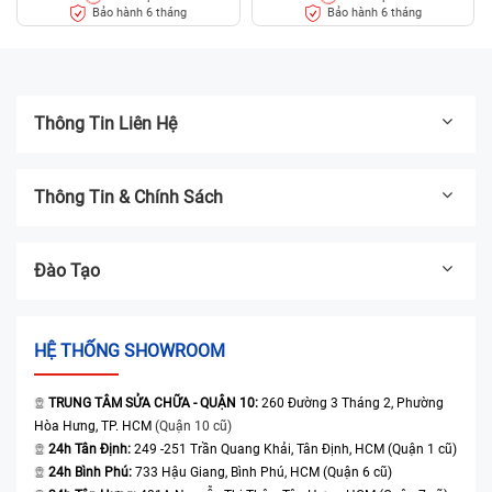
Bảo hành 6 tháng
Bảo hành 6 tháng
Thông Tin Liên Hệ
Thông Tin & Chính Sách
Máy của bạn không được vệ sinh thường xuyên dẫn
đến tình trạng dễ nóng máy làm ảnh hưởng đến pin.
Đào Tạo
Nếu bạn đang gặp phải một trong các nguyên nhân
trên thì bạn cần đến trung tâm uy tín và chất lượng, để
được thay pin laptop Dell Vostro 5581 mới, tránh
HỆ THỐNG SHOWROOM
trường hợp xảy ra nguy hiểm cho bản thân.
TRUNG TÂM SỬA CHỮA - QUẬN 10:
260 Đường 3 Tháng 2, Phường
Hiện nay trên thị trường xuất hiện rất nhiều địa chỉ có
Hòa Hưng, TP. HCM
(Quận 10 cũ)
cung cấp dịch vụ thay pin laptop Dell Vostro 5581
24h Tân Định:
249 -251 Trần Quang Khải, Tân Định, HCM (Quận 1 cũ)
nhưng bạn lại băn khoăn lựa chọn một trung tâm sửa
24h Bình Phú:
733 Hậu Giang, Bình Phú, HCM (Quận 6 cũ)
chữa laptop uy tín, chất lượng. Thì bạn có thể cân