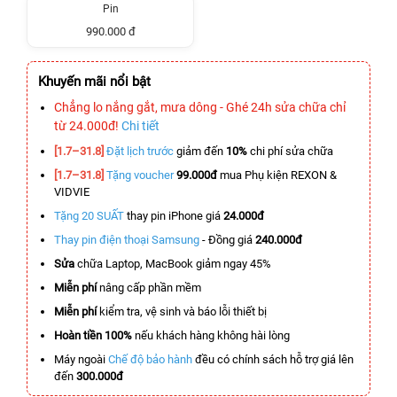
Pin
990.000 đ
Khuyến mãi nổi bật
Chẳng lo nắng gắt, mưa dông - Ghé 24h sửa chữa chỉ
từ 24.000đ!
Chi tiết
[1.7–31.8]
Đặt lịch trước
giảm đến
10%
chi phí sửa chữa
[1.7–31.8]
Tặng voucher
99.000đ
mua Phụ kiện REXON &
VIDVIE
Tặng 20 SUẤT
thay pin iPhone giá
24.000đ
Thay pin điện thoại Samsung
- Đồng giá
240.000đ
Sửa
chữa Laptop, MacBook giảm ngay 45%
Miễn phí
nâng cấp phần mềm
Miễn phí
kiểm tra, vệ sinh và báo lỗi thiết bị
Hoàn tiền 100%
nếu khách hàng không hài lòng
Máy ngoài
Chế độ bảo hành
đều có chính sách hỗ trợ giá lên
đến
300.000đ