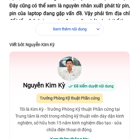
Đây cũng có thể xem là nguyên nhân xuất phát từ pin,
pin của laptop đang gặp vấn đề. Vậy phải tìm địa chỉ
để hiểu rõ tình trạng pin đang gặp phải và có thể thay
pin laptop Dell Vostro 5581 uy tín.
Xem thêm nội dung
Viết bởi: Nguyễn Kim Kỳ
Nguyễn Kim Kỳ
Đã kiểm duyệt nội dung
Trưởng Phòng Kỹ thuật Phần cứng
Tôi là Kim Kỳ - Trưởng Phòng Kỹ thuật Phần cứng tại
Trung tâm là một trong những kỹ thuật viên dày dặn kinh
nghiệm, sở hữu hơn 15 năm kinh nghiệm đào tạo - sửa
Nơi đâu có dịch vụ thay pin laptop Dell
chữa điện thoại di động.