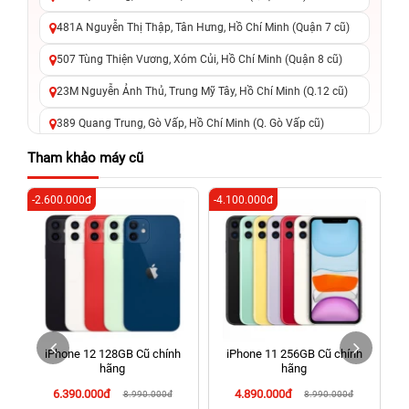
481A Nguyễn Thị Thập, Tân Hưng, Hồ Chí Minh (Quận 7 cũ)
507 Tùng Thiện Vương, Xóm Củi, Hồ Chí Minh (Quận 8 cũ)
23M Nguyễn Ảnh Thủ, Trung Mỹ Tây, Hồ Chí Minh (Q.12 cũ)
389 Quang Trung, Gò Vấp, Hồ Chí Minh (Q. Gò Vấp cũ)
625 - 625A Âu Cơ, Tân Phú, Hồ Chí Minh (Quận Tân Phú cũ)
Tham khảo máy cũ
326 Lê Văn Việt, Tăng Nhơn Phú, Hồ Chí Minh (Q.9 TP. Thủ
-2.600.000đ
-4.100.000đ
-2
Đức cũ)
256 Võ Văn Ngân, Thủ Đức, Hồ Chí Minh (Bình Thọ, TP. Thủ
Đức Cũ)
70 Nguyễn An Ninh, Dĩ An, Hồ Chí Minh (Bình Dương Cũ)
24h Vũng Tàu: 162A Ba Cu, Vũng Tàu, Hồ Chí Minh (TP. Vũng
Tàu cũ)
iPhone 12 128GB Cũ chính
iPhone 11 256GB Cũ chính
198 Hoàng Văn Thụ, Tân Sơn Nhất, Hồ Chí Minh (Tân Bình
hãng
hãng
cũ)
6.390.000đ
4.890.000đ
8.990.000đ
8.990.000đ