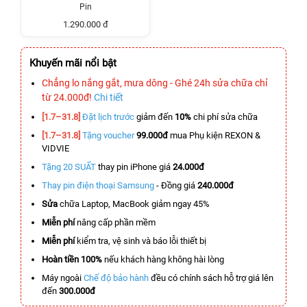
Pin
1.290.000 đ
Khuyến mãi nổi bật
Chẳng lo nắng gắt, mưa dông - Ghé 24h sửa chữa chỉ
từ 24.000đ!
Chi tiết
[1.7–31.8]
Đặt lịch trước
giảm đến
10%
chi phí sửa chữa
[1.7–31.8]
Tặng voucher
99.000đ
mua Phụ kiện REXON &
VIDVIE
Tặng 20 SUẤT
thay pin iPhone giá
24.000đ
Thay pin điện thoại Samsung
- Đồng giá
240.000đ
Sửa
chữa Laptop, MacBook giảm ngay 45%
Miễn phí
nâng cấp phần mềm
Miễn phí
kiểm tra, vệ sinh và báo lỗi thiết bị
Hoàn tiền 100%
nếu khách hàng không hài lòng
Máy ngoài
Chế độ bảo hành
đều có chính sách hỗ trợ giá lên
đến
300.000đ