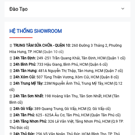
Đào Tạo
HỆ THỐNG SHOWROOM
TRUNG TÂM SỬA CHỮA - QUẬN 10:
260 Đường 3 Tháng 2, Phường
Hòa Hưng, TP. HCM
(Quận 10 cũ)
24h Tân Định:
249 -251 Trần Quang Khải, Tân Định, HCM (Quận 1 cũ)
24h Bình Phú:
733 Hậu Giang, Bình Phú, HCM (Quận 6 cũ)
24h Tân Hưng:
481A Nguyễn Thị Thập, Tân Hưng, HCM (Quận 7 cũ)
24h Xóm Củi:
507 Tùng Thiện Vương, Xóm Củi, HCM (Quận 8 cũ)
24h Trung Mỹ Tây:
23M Nguyễn Ảnh Thủ, Trung Mỹ Tây, HCM (Q.12
cũ)
24h Tân Sơn Nhất:
198 Hoàng Văn Thụ, Tân Sơn Nhất, HCM (Tân
Bình cũ)
24h Gò Vấp:
389 Quang Trung, Gò Vấp, HCM (Q. Gò Vấp cũ)
24h Tân Phú:
625 - 625A Âu Cơ, Tân Phú, HCM (Quận Tân Phú cũ)
24h Tăng Nhơn Phú:
326 Lê Văn Việt, Tăng Nhơn Phú, HCM (Q.9 TP.
Thủ Đức cũ)
24h Thủ Đức:
256 Võ Văn Ngân, Thủ Đức, HCM (Bình Thọ, TP. Thủ