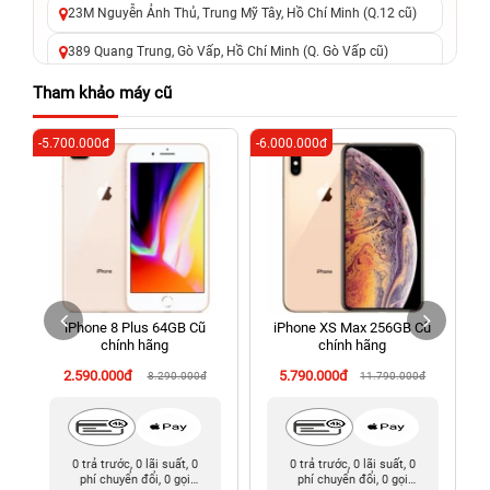
23M Nguyễn Ảnh Thủ, Trung Mỹ Tây, Hồ Chí Minh (Q.12 cũ)
389 Quang Trung, Gò Vấp, Hồ Chí Minh (Q. Gò Vấp cũ)
625 - 625A Âu Cơ, Tân Phú, Hồ Chí Minh (Quận Tân Phú cũ)
Tham khảo máy cũ
326 Lê Văn Việt, Tăng Nhơn Phú, Hồ Chí Minh (Q.9 TP. Thủ
-5.700.000đ
-6.000.000đ
-3
Đức cũ)
256 Võ Văn Ngân, Thủ Đức, Hồ Chí Minh (Bình Thọ, TP. Thủ
Đức Cũ)
70 Nguyễn An Ninh, Dĩ An, Hồ Chí Minh (Bình Dương Cũ)
24h Vũng Tàu: 162A Ba Cu, Vũng Tàu, Hồ Chí Minh (TP. Vũng
Tàu cũ)
iPhone 8 Plus 64GB Cũ
iPhone XS Max 256GB Cũ
198 Hoàng Văn Thụ, Tân Sơn Nhất, Hồ Chí Minh (Tân Bình
chính hãng
chính hãng
cũ)
2.590.000đ
5.790.000đ
8.290.000đ
11.790.000đ
0 trả trước, 0 lãi suất, 0
0 trả trước, 0 lãi suất, 0
phí chuyển đổi, 0 gọi
phí chuyển đổi, 0 gọi