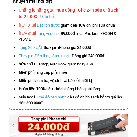
Khuyến mãi nổi bật
Chẳng lo nắng gắt, mưa dông - Ghé 24h sửa chữa chỉ
từ 24.000đ!
Chi tiết
[1.7–31.8]
Đặt lịch trước
giảm đến
10%
chi phí sửa chữa
[1.7–31.8]
Tặng voucher
99.000đ
mua Phụ kiện REXON &
VIDVIE
Tặng 20 SUẤT
thay pin iPhone giá
24.000đ
Thay pin điện thoại Samsung
- Đồng giá
240.000đ
Sửa
chữa Laptop, MacBook giảm ngay 45%
Miễn phí
nâng cấp phần mềm
Miễn phí
kiểm tra, vệ sinh và báo lỗi thiết bị
Hoàn tiền 100%
nếu khách hàng không hài lòng
Máy ngoài
Chế độ bảo hành
đều có chính sách hỗ trợ giá lên
đến
300.000đ