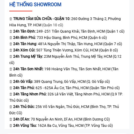
HỆ THỐNG SHOWROOM
TRUNG TÂM SỬA CHỮA - QUẬN 10:
260 Đường 3 Tháng 2, Phường
Hòa Hưng, TP. HCM
(Quận 10 cũ)
24h Tân Định:
249 -251 Trần Quang Khải, Tân Định, HCM (Quận 1 cũ)
24h Bình Phú:
733 Hậu Giang, Bình Phú, HCM (Quận 6 cũ)
24h Tân Hưng:
481A Nguyễn Thị Thập, Tân Hưng, HCM (Quận 7 cũ)
24h Xóm Củi:
507 Tùng Thiện Vương, Xóm Củi, HCM (Quận 8 cũ)
24h Trung Mỹ Tây:
23M Nguyễn Ảnh Thủ, Trung Mỹ Tây, HCM (Q.12
cũ)
24h Tân Sơn Nhất:
198 Hoàng Văn Thụ, Tân Sơn Nhất, HCM (Tân
Bình cũ)
24h Gò Vấp:
389 Quang Trung, Gò Vấp, HCM (Q. Gò Vấp cũ)
24h Tân Phú:
625 - 625A Âu Cơ, Tân Phú, HCM (Quận Tân Phú cũ)
24h Tăng Nhơn Phú:
326 Lê Văn Việt, Tăng Nhơn Phú, HCM (Q.9 TP.
Thủ Đức cũ)
24h Thủ Đức:
256 Võ Văn Ngân, Thủ Đức, HCM (Bình Thọ, TP. Thủ
Đức Cũ)
24h Dĩ An:
70 Nguyễn An Ninh, Dĩ An, HCM (Bình Dương Cũ)
24h Vũng Tàu:
162A Ba Cu, Vũng Tàu, HCM (TP. Vũng Tàu cũ)