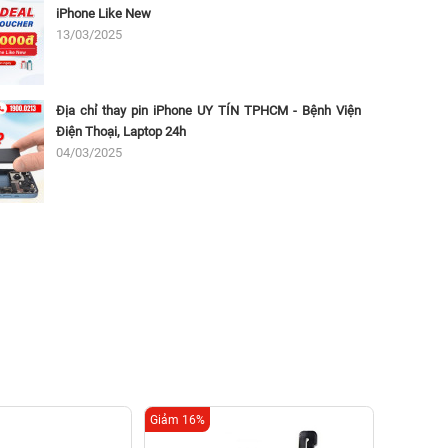
iPhone Like New
13/03/2025
Địa chỉ thay pin iPhone UY TÍN TPHCM - Bệnh Viện
Điện Thoại, Laptop 24h
04/03/2025
Giảm 16%
Giảm 20%
Thay c