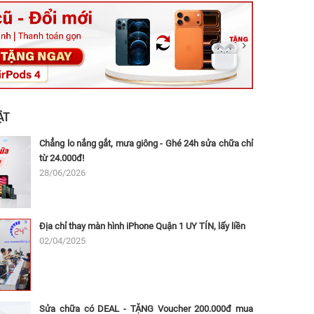
ệt, Tăng Nhơn Phú, Hồ Chí Minh (Q.9 TP. Thủ Đức cũ)
ân, Thủ Đức, Hồ Chí Minh (Bình Thọ, TP. Thủ Đức Cũ)
Ninh, Dĩ An, Hồ Chí Minh (Bình Dương Cũ)
 162A Ba Cu, Vũng Tàu, Hồ Chí Minh (TP. Vũng Tàu cũ)
 Thụ, Tân Sơn Nhất, Hồ Chí Minh (Tân Bình cũ)
ẬT
Chẳng lo nắng gắt, mưa giông - Ghé 24h sửa chữa chỉ
từ 24.000đ!
28/06/2026
Địa chỉ thay màn hình iPhone Quận 1 UY TÍN, lấy liền
02/04/2025
Sửa chữa có DEAL - TẶNG Voucher 200.000đ mua