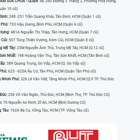
ÂM SỬA CHỮA - QUẬN 10:
260 Đường 3 Tháng 2, Phường Hòa Hưng,
uận 10 cũ)
Định:
249 -251 Trần Quang Khải, Tân Định, HCM (Quận 1 cũ)
 Phú:
733 Hậu Giang, Bình Phú, HCM (Quận 6 cũ)
 Hưng:
481A Nguyễn Thị Thập, Tân Hưng, HCM (Quận 7 cũ)
 Củi:
507 Tùng Thiện Vương, Xóm Củi, HCM (Quận 8 cũ)
g Mỹ Tây:
23M Nguyễn Ảnh Thủ, Trung Mỹ Tây, HCM (Q.12 cũ)
Sơn Nhất:
198 Hoàng Văn Thụ, Tân Sơn Nhất, HCM (Tân Bình cũ)
Vấp:
389 Quang Trung, Gò Vấp, HCM (Q. Gò Vấp cũ)
 Phú:
625 - 625A Âu Cơ, Tân Phú, HCM (Quận Tân Phú cũ)
g Nhơn Phú:
326 Lê Văn Việt, Tăng Nhơn Phú, HCM (Q.9 TP. Thủ Đức
 Đức:
256 Võ Văn Ngân, Thủ Đức, HCM (Bình Thọ, TP. Thủ Đức Cũ)
n:
70 Nguyễn An Ninh, Dĩ An, HCM (Bình Dương Cũ)
g Tàu:
162A Ba Cu, Vũng Tàu, HCM (TP. Vũng Tàu cũ)