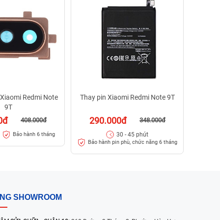
24
30 -
Xiaomi Redmi Note
Thay pin Xiaomi Redmi Note 9T
9T
0đ
290.000đ
408.000đ
348.000đ
30 - 45 phút
Bảo hành 6 tháng
Bảo hành pin phù, chức năng 6 tháng
ỐNG SHOWROOM