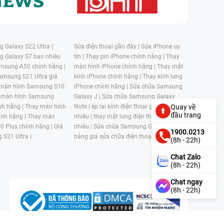
 Galaxy S22 Ultra |
Sửa điện thoại gần đây |
Sửa iPhone uy
g Galaxy S7 bao nhiêu
tín |
Thay pin iPhone chính hãng |
Thay
msung A50 chính hãng |
màn hình iPhone chính hãng |
Thay mặt
amsung S21 Ultra giá
kính iPhone chính hãng |
Thay kính lưng
 màn hình Samsung S10
iPhone chính hãng |
Sửa chữa Samsung
 màn hình Samsung
Galaxy J |
Sửa chữa Samsung Galaxy
nh hãng |
Thay màn hình
Note |
ép lại kính điện thoại giá bao
Quay về
đầu trang
nh hãng |
Thay màn
nhiêu |
thay mặt lưng điện thoại giá bao
0 Plus chính hãng |
Giá
nhiêu |
Sửa chữa Samsung Galaxy S |
1900.0213
 S21 Ultra |
bảng giá sửa chữa điện thoại samsung |
(8h - 22h)
Chat Zalo
(8h - 22h)
Chat ngay
(8h - 22h)