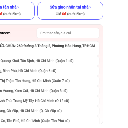
a tận nhà
Sửa giao nhận tại nhà
0đ
(dưới 5km)
Giá
0đ
(dưới 5km)
owroom
A CHỮA: 260 Đường 3 Tháng 2, Phường Hòa Hưng, TP.HCM
GB Cũ chính
iPhone 13 Pro Max 128GB Cũ
iPhone 15 Plus 12
chính hãng
hãng
 Quang Khải, Tân Định, Hồ Chí Minh (Quận 1 cũ)
.990.000đ
9.490.000đ
14.990.000đ
12.490.000đ
1
, Bình Phú, Hồ Chí Minh (Quận 6 cũ)
hị Thập, Tân Hưng, Hồ Chí Minh (Quận 7 cũ)
suất, 0 phí
0 trả trước, 0 lãi suất, 0 phí
0 trả trước, 0 lãi
n Vương, Xóm Củi, Hồ Chí Minh (Quận 8 cũ)
người thân
chuyển đổi, 0 gọi người thân
chuyển đổi, 0 gọi
h Thủ, Trung Mỹ Tây, Hồ Chí Minh (Q.12 cũ)
ng, Gò Vấp, Hồ Chí Minh (Q. Gò Vấp cũ)
 Cơ, Tân Phú, Hồ Chí Minh (Quận Tân Phú cũ)