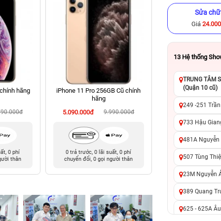
Sửa chữ
Giá
24.00
13
Hệ thống Sh
TRUNG TÂM SỬ
(Quận 10 cũ)
chính hãng
iPhone 11 Pro 256GB Cũ chính
iPhone 14 Plus 128
hãng
hãng
249 -251 Trần
790.000đ
5.090.000đ
9.990.000đ
9.490.000đ
13
733 Hậu Giang
481A Nguyễn T
uất, 0 phí
0 trả trước, 0 lãi suất, 0 phí
0 trả trước, 0 lãi 
507 Tùng Thiệ
gười thân
chuyển đổi, 0 gọi người thân
chuyển đổi, 0 gọi 
23M Nguyễn Ản
389 Quang Tru
625 - 625A Âu