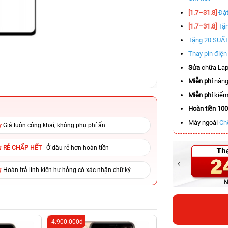
[1.7–31.8]
Đặt
[1.7–31.8]
Tặn
Tặng 20 SUẤ
Thay pin điệ
Sửa
chữa Lap
Miễn phí
nâng
Miễn phí
kiểm 
Hoàn tiền 10
Máy ngoài
Ch
Giá luôn công khai, không phụ phí ẩn
RẺ CHẤP HẾT
- Ở đâu rẻ hơn hoàn tiền
Hoàn trả linh kiện hư hỏng có xác nhận chữ ký
-4.900.000đ
-4.500.000đ