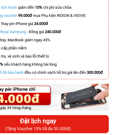
 lịch trước
giảm đến
10%
chi phí sửa chữa
g voucher
99.000đ
mua Phụ kiện REXON & VIDVIE
T
thay pin iPhone giá
24.000đ
n thoại Samsung
- Đồng giá
240.000đ
top, MacBook giảm ngay 45%
 cấp phần mềm
tra, vệ sinh và báo lỗi thiết bị
0%
nếu khách hàng không hài lòng
ế độ bảo hành
đều có chính sách hỗ trợ giá lên đến
300.000đ
Đặt lịch ngay
(Tặng Voucher 10% tối đa 50.000đ)
-5.500.000đ
-5.500.000đ