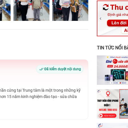
326 Lê Văn Vi
256 Võ Văn Ng
70 Nguyễn An 
24h Vũng Tàu:
198 Hoàng Văn
TIN TỨC NỔI B
Đã kiểm duyệt nội dung
Phần cứng tại Trung tâm là một trong những kỹ
 hơn 15 năm kinh nghiệm đào tạo - sửa chữa