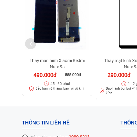
Thay màn hình Xiaomi Redmi
Thay mặt kính X
Note 9s
Note 9
490.000đ
290.000đ
588.000đ
45 - 60 phút
1 - 2 
Bảo hành bụi bọt vĩnh
Bảo hành 6 tháng, bao rơi vỡ kính
kính
THÔNG TIN LIÊN HỆ
THÔNG
1900.0213