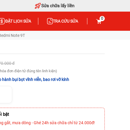
Sửa chữa lấy liền
0
ĐẶT LỊCH SỬA
TRA CỨU SỬA
Redmi Note 9T
70.000 đ
hóa đơn điện tử đúng tên linh kiện)
 hành bụi bọt vĩnh viễn, bao rơi vỡ kính
i bật
ng gắt, mưa dông - Ghé 24h sửa chữa chỉ từ 24.000đ!