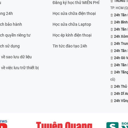
TRUNG T
u
Đăng ký học thử MIỄN PHÍ
TP. HCM
(Q
ụng 24h
Học sửa chữa điện thoại
24h Tân 
24h Bình
ách bảo hành
Học sửa chữa Laptop
24h Tân
ch quyền riêng tư
Học ép kính điện thoại
24h Xóm
24h Trun
ách sử dụng
Tin tức đào tạo 24h
24h Tân 
 về sao lưu dữ liệu
24h Gò 
24h Tân
về việc lưu trữ thiết bị
24h Tăn
cũ)
24h Thủ
24h Dĩ A
24h Vũn