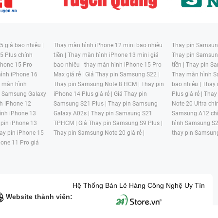
 giá bao nhiêu |
Thay màn hình iPhone 12 mini bao nhiêu
Thay pin Samsung
5 Plus chính
tiền |
Thay màn hình iPhone 13 mini giá
Thay pin Samsun
hone 15 Pro
bao nhiêu |
thay màn hình iPhone 15 Pro
tiền |
Thay pin Sa
ình iPhone 16
Max giá rẻ |
Giá Thay pin Samsung S22 |
Thay màn hình S
y màn hình
Thay pin Samsung Note 8 HCM |
Thay pin
bao nhiêu |
Thay
n Samsung Galaxy
iPhone 14 Plus giá rẻ |
Giá Thay pin
Plus giá rẻ |
Thay
h iPhone 12
Samsung S21 Plus |
Thay pin Samsung
Note 20 Ultra chí
ình iPhone 13
Galaxy A02s |
Thay pin Samsung S21
Samsung A12 chí
 pin iPhone 13
TPHCM |
Giá Thay pin Samsung S9 Plus |
hình Samsung S2
ay pin iPhone 15
Thay pin Samsung Note 20 giá rẻ |
thay pin Samsung
hone 11 Pro giá
Hệ Thống Bán Lẻ Hàng Công Nghệ Uy Tín
Website thành viên: