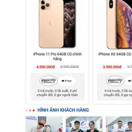
 256GB Cũ
iPhone 11 Pro 64GB Cũ chính
iPhone XS 64GB Cũ 
hãng
990.000đ
4.590.000đ
8.990.000đ
3.590.000đ
9.
t, 0 phí
0 trả trước, 0 lãi suất, 0 phí
0 trả trước, 0 lãi s
ười thân
chuyển đổi, 0 gọi người thân
chuyển đổi, 0 gọi n
HÌNH ẢNH KHÁCH HÀNG