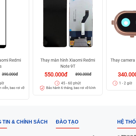
iaomi Redmi
Thay màn hình Xiaomi Redmi
Thay camera 
s
Note 9T
550.000đ
340.00
390.000đ
890.000đ
giờ
45 - 60 phút
1 - 2 giờ
 viễn, bao rơi vỡ
Bảo hành 6 tháng, bao rơi vỡ kính
 TIN & CHÍNH SÁCH
ĐÀO TẠO
HỆ TH