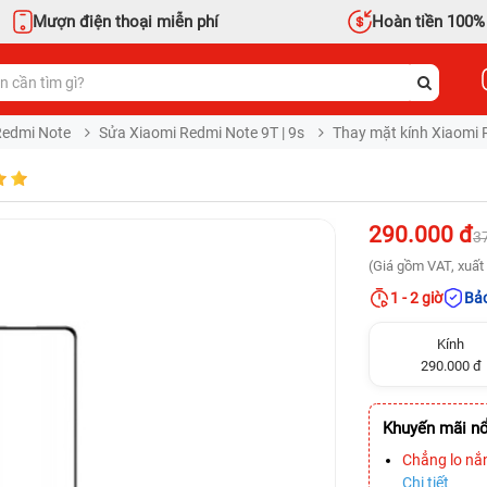
Mượn điện thoại miễn phí
Hoàn tiền 100%
Redmi Note
Sửa Xiaomi Redmi Note 9T | 9s
Thay mặt kính Xiaomi 
290.000 đ
3
(Giá gồm VAT, xuất 
1 - 2 giờ
Bảo
Kính
290.000 đ
Khuyến mãi nổ
Chẳng lo nắ
Chi tiết