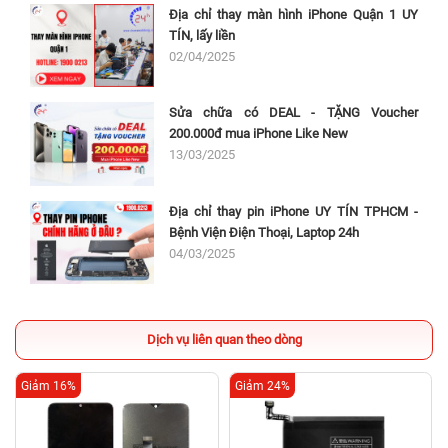
Địa chỉ thay màn hình iPhone Quận 1 UY
TÍN, lấy liền
02/04/2025
Sửa chữa có DEAL - TẶNG Voucher
200.000đ mua iPhone Like New
13/03/2025
Địa chỉ thay pin iPhone UY TÍN TPHCM -
Bệnh Viện Điện Thoại, Laptop 24h
04/03/2025
Dịch vụ liên quan theo dòng
Giảm 16%
Giảm 24%