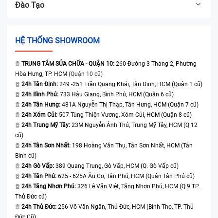
Đào Tạo
HỆ THỐNG SHOWROOM
TRUNG TÂM SỬA CHỮA - QUẬN 10:
260 Đường 3 Tháng 2, Phường
Hòa Hưng, TP. HCM
(Quận 10 cũ)
24h Tân Định:
249 -251 Trần Quang Khải, Tân Định, HCM (Quận 1 cũ)
24h Bình Phú:
733 Hậu Giang, Bình Phú, HCM (Quận 6 cũ)
24h Tân Hưng:
481A Nguyễn Thị Thập, Tân Hưng, HCM (Quận 7 cũ)
24h Xóm Củi:
507 Tùng Thiện Vương, Xóm Củi, HCM (Quận 8 cũ)
24h Trung Mỹ Tây:
23M Nguyễn Ảnh Thủ, Trung Mỹ Tây, HCM (Q.12
cũ)
24h Tân Sơn Nhất:
198 Hoàng Văn Thụ, Tân Sơn Nhất, HCM (Tân
Bình cũ)
24h Gò Vấp:
389 Quang Trung, Gò Vấp, HCM (Q. Gò Vấp cũ)
24h Tân Phú:
625 - 625A Âu Cơ, Tân Phú, HCM (Quận Tân Phú cũ)
24h Tăng Nhơn Phú:
326 Lê Văn Việt, Tăng Nhơn Phú, HCM (Q.9 TP.
Thủ Đức cũ)
24h Thủ Đức:
256 Võ Văn Ngân, Thủ Đức, HCM (Bình Thọ, TP. Thủ
Đức Cũ)