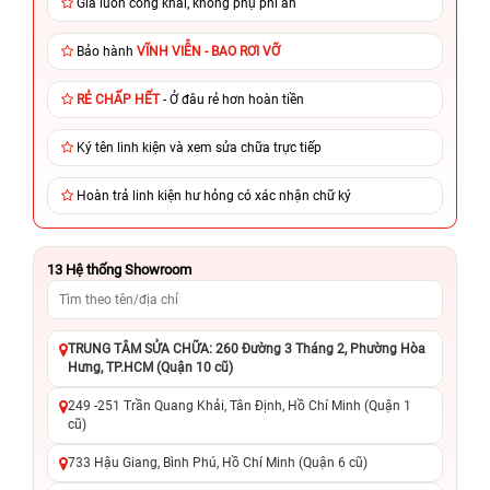
Giá luôn công khai, không phụ phí ẩn
Bảo hành
VĨNH VIỄN - BAO RƠI VỠ
RẺ CHẤP HẾT
- Ở đâu rẻ hơn hoàn tiền
Ký tên linh kiện và xem sửa chữa trực tiếp
Hoàn trả linh kiện hư hỏng có xác nhận chữ ký
13
Hệ thống Showroom
TRUNG TÂM SỬA CHỮA: 260 Đường 3 Tháng 2, Phường Hòa
Hưng, TP.HCM (Quận 10 cũ)
249 -251 Trần Quang Khải, Tân Định, Hồ Chí Minh (Quận 1
cũ)
733 Hậu Giang, Bình Phú, Hồ Chí Minh (Quận 6 cũ)