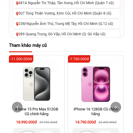
481A Nguyễn Thị Thập, Tân Hưng, Hồ Chí Minh (Quận 7 cũ)
507 Tùng Thiện Vương, Xóm Củi, Hồ Chí Minh (Quận 8 cũ)
23M Nguyễn Ảnh Thủ, Trung Mỹ Tây, Hồ Chí Minh (Q.12 cũ)
389 Quang Trung, Gò Vấp, Hồ Chí Minh (Q. Gò Vấp cũ)
625 - 625A Âu Cơ, Tân Phú, Hồ Chí Minh (Quận Tân Phú cũ)
Tham khảo máy cũ
326 Lê Văn Việt, Tăng Nhơn Phú, Hồ Chí Minh (Q.9 TP. Thủ
-11.000.000đ
-7.700.000đ
-7
Đức cũ)
256 Võ Văn Ngân, Thủ Đức, Hồ Chí Minh (Bình Thọ, TP. Thủ
Đức Cũ)
70 Nguyễn An Ninh, Dĩ An, Hồ Chí Minh (Bình Dương Cũ)
24h Vũng Tàu: 162A Ba Cu, Vũng Tàu, Hồ Chí Minh (TP. Vũng
Tàu cũ)
iPhone 15 Pro Max 512GB
iPhone 16 128GB Cũ chính
198 Hoàng Văn Thụ, Tân Sơn Nhất, Hồ Chí Minh (Tân Bình
Cũ chính hãng
hãng
cũ)
18.990.000đ
14.790.000đ
29.990.000đ
22.490.000đ