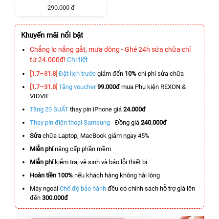
290.000 đ
Khuyến mãi nổi bật
Chẳng lo nắng gắt, mưa dông - Ghé 24h sửa chữa chỉ
từ 24.000đ!
Chi tiết
[1.7–31.8]
Đặt lịch trước
giảm đến
10%
chi phí sửa chữa
[1.7–31.8]
Tặng voucher
99.000đ
mua Phụ kiện REXON &
VIDVIE
Tặng 20 SUẤT
thay pin iPhone giá
24.000đ
Thay pin điện thoại Samsung
- Đồng giá
240.000đ
Sửa
chữa Laptop, MacBook giảm ngay 45%
Miễn phí
nâng cấp phần mềm
Miễn phí
kiểm tra, vệ sinh và báo lỗi thiết bị
Hoàn tiền 100%
nếu khách hàng không hài lòng
Máy ngoài
Chế độ bảo hành
đều có chính sách hỗ trợ giá lên
đến
300.000đ