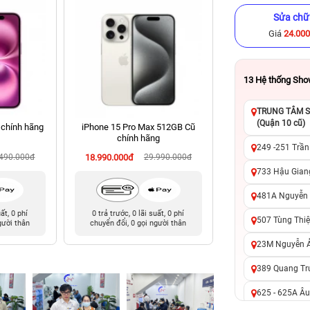
Sửa chữ
Giá
24.00
13
Hệ thống Sh
TRUNG TÂM SỬ
(Quận 10 cũ)
 chính hãng
iPhone 15 Pro Max 512GB Cũ
iPhone 13 Pro Ma
chính hãng
chính hã
249 -251 Trần
.490.000đ
18.990.000đ
29.990.000đ
9.490.000đ
14
733 Hậu Giang
481A Nguyễn T
uất, 0 phí
0 trả trước, 0 lãi suất, 0 phí
0 trả trước, 0 lãi 
507 Tùng Thiệ
gười thân
chuyển đổi, 0 gọi người thân
chuyển đổi, 0 gọi 
23M Nguyễn Ản
389 Quang Tru
625 - 625A Âu