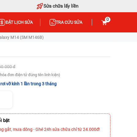
Sửa chữa lấy liền
0
ĐẶT LỊCH SỬA
TRA CỨU SỬA
alaxy M14 (SM M146B)
50.000 đ
hóa đơn điện tử đúng tên linh kiện)
rơi vỡ kính 1 lần trong 3 tháng
i bật
ng gắt, mưa dông - Ghé 24h sửa chữa chỉ từ 24.000đ!