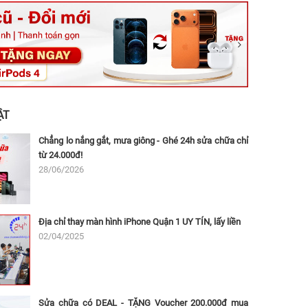
ệt, Tăng Nhơn Phú, Hồ Chí Minh (Q.9 TP. Thủ Đức cũ)
ân, Thủ Đức, Hồ Chí Minh (Bình Thọ, TP. Thủ Đức Cũ)
Ninh, Dĩ An, Hồ Chí Minh (Bình Dương Cũ)
 162A Ba Cu, Vũng Tàu, Hồ Chí Minh (TP. Vũng Tàu cũ)
 Thụ, Tân Sơn Nhất, Hồ Chí Minh (Tân Bình cũ)
ẬT
Chẳng lo nắng gắt, mưa giông - Ghé 24h sửa chữa chỉ
từ 24.000đ!
28/06/2026
Địa chỉ thay màn hình iPhone Quận 1 UY TÍN, lấy liền
02/04/2025
Sửa chữa có DEAL - TẶNG Voucher 200.000đ mua