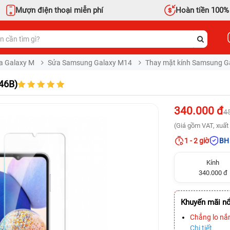
Mượn điện thoại miễn phí
Hoàn tiền 100%
a Galaxy M
Sửa Samsung Galaxy M14
Thay mặt kính Samsung G
46B)
340.000 đ
4
(Giá gồm VAT, xuất 
1 - 2 giờ
BH 
Kính
340.000 đ
Khuyến mãi nổ
Chẳng lo nắ
Chi tiết