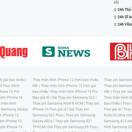
cũ)
24h Thủ
24h Dĩ A
24h Vũn
vệ, hạn chế va chạm và bảo quản điện thoại
giảm thiểu rủi ro. Nếu mặt kính đã bị hỏng,
ùy thuộc vào mức độ hỏng hóc.
 (SM M146B)?
xy M14 (SM M146B) khi có bất kỳ dấu hiệu
 giá bao nhiêu |
Thay màn hình iPhone 12 mini bao nhiêu
Thay pin Samsung
5 Plus chính
tiền |
Thay màn hình iPhone 13 mini giá
Thay pin Samsun
ặc vỡ, đặc biệt là nếu nó ảnh hưởng đến trải
hone 15 Pro
bao nhiêu |
thay màn hình iPhone 15 Pro
tiền |
Thay pin Sa
 thay thế.
ình iPhone 16
Max giá rẻ |
Giá Thay pin Samsung S22 |
Thay màn hình S
y màn hình
Thay pin Samsung Note 8 HCM |
Thay pin
bao nhiêu |
Thay
àm mất tính thẩm mỹ của điện thoại và ảnh
n Samsung Galaxy
iPhone 14 Plus giá rẻ |
Giá Thay pin
Plus giá rẻ |
Thay
h iPhone 12
Samsung S21 Plus |
Thay pin Samsung
Note 20 Ultra chí
ình iPhone 13
Galaxy A02s |
Thay pin Samsung S21
Samsung A12 chí
ông còn kín đáo, có thể dẫn đến việc nước
 pin iPhone 13
TPHCM |
Giá Thay pin Samsung S9 Plus |
hình Samsung S2