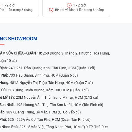
1 - 2 giờ
1 - 2 giờ
ính 1 lần trong 3 tháng
BH rơi vỡ kính 1 lần trong 3 tháng
ỐNG SHOWROOM
ÂM SỬA CHỮA - QUẬN 10:
260 Đường 3 Tháng 2, Phường Hòa Hưng,
uận 10 cũ)
Định:
249 -251 Trần Quang Khải, Tân Định, HCM (Quận 1 cũ)
 Phú:
733 Hậu Giang, Bình Phú, HCM (Quận 6 cũ)
 Hưng:
481A Nguyễn Thị Thập, Tân Hưng, HCM (Quận 7 cũ)
 Củi:
507 Tùng Thiện Vương, Xóm Củi, HCM (Quận 8 cũ)
g Mỹ Tây:
23M Nguyễn Ảnh Thủ, Trung Mỹ Tây, HCM (Q.12 cũ)
Sơn Nhất:
198 Hoàng Văn Thụ, Tân Sơn Nhất, HCM (Tân Bình cũ)
Vấp:
389 Quang Trung, Gò Vấp, HCM (Q. Gò Vấp cũ)
 Phú:
625 - 625A Âu Cơ, Tân Phú, HCM (Quận Tân Phú cũ)
g Nhơn Phú:
326 Lê Văn Việt, Tăng Nhơn Phú, HCM (Q.9 TP. Thủ Đức