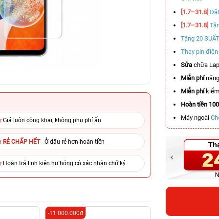
[1.7–31.8]
Đặt
[1.7–31.8]
Tặn
Tặng 20 SUẤ
Thay pin điệ
Sửa
chữa Lap
Miễn phí
nâng
Miễn phí
kiểm 
Hoàn tiền 10
Máy ngoài
Ch
Giá luôn công khai, không phụ phí ẩn
RẺ CHẤP HẾT
- Ở đâu rẻ hơn hoàn tiền
Hoàn trả linh kiện hư hỏng có xác nhận chữ ký
-11.000.000đ
-5.500.000đ