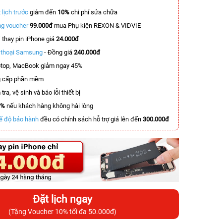
 lịch trước
giảm đến
10%
chi phí sửa chữa
g voucher
99.000đ
mua Phụ kiện REXON & VIDVIE
T
thay pin iPhone giá
24.000đ
n thoại Samsung
- Đồng giá
240.000đ
top, MacBook giảm ngay 45%
 cấp phần mềm
tra, vệ sinh và báo lỗi thiết bị
0%
nếu khách hàng không hài lòng
ế độ bảo hành
đều có chính sách hỗ trợ giá lên đến
300.000đ
Đặt lịch ngay
(Tặng Voucher 10% tối đa 50.000đ)
-2.900.000đ
-4.900.000đ