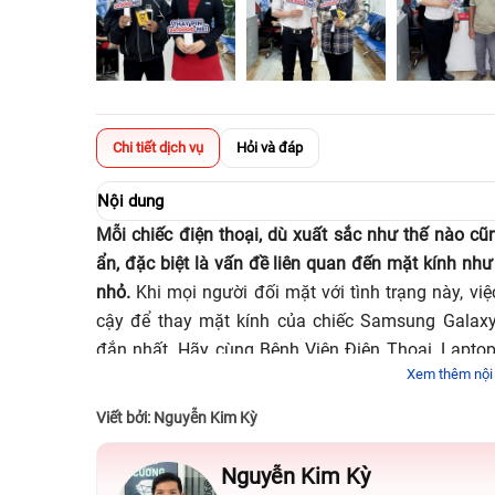
Chi tiết dịch vụ
Hỏi và đáp
Nội dung
Mỗi chiếc điện thoại, dù xuất sắc như thế nào c
ẩn, đặc biệt là vấn đề liên quan đến mặt kính nh
nhỏ.
Khi mọi người đối mặt với tình trạng này, vi
cậy để thay mặt kính của chiếc Samsung Galax
đắn nhất. Hãy cùng Bệnh Viện Điện Thoại, Laptop
Xem thêm nội
ngay bây giờ nhé!
Viết bởi: Nguyễn Kim Kỳ
Nguyễn Kim Kỳ