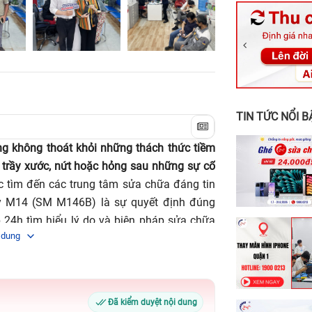
326 Lê Văn Vi
256 Võ Văn Ng
70 Nguyễn An 
24h Vũng Tàu:
198 Hoàng Văn
TIN TỨC NỔI B
ũng không thoát khỏi những thách thức tiềm
ư trầy xước, nứt hoặc hỏng sau những sự cố
ệc tìm đến các trung tâm sửa chữa đáng tin
y M14 (SM M146B) là sự quyết định đúng
 24h tìm hiểu lý do và biện pháp sửa chữa
 dung
Đã kiểm duyệt nội dung