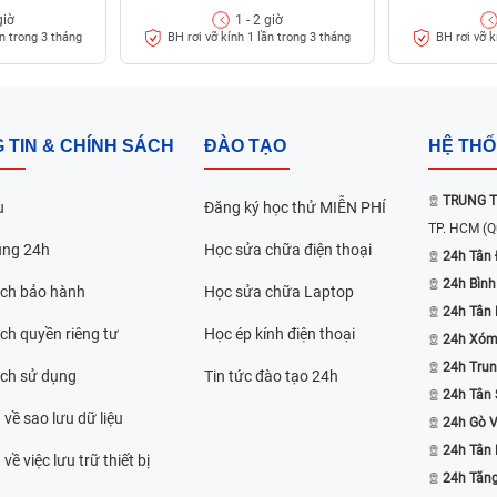
giờ
1 - 2 giờ
uy giảm độ bền, làm tăng khả năng bị nứt.
ần trong 3 tháng
BH rơi vỡ kính 1 lần trong 3 tháng
BH rơi vỡ k
 TIN & CHÍNH SÁCH
ĐÀO TẠO
HỆ TH
TRUNG T
u
Đăng ký học thử MIỄN PHÍ
TP. HCM
(Q
ụng 24h
Học sửa chữa điện thoại
24h Tân 
24h Bình
ách bảo hành
Học sửa chữa Laptop
24h Tân
ch quyền riêng tư
Học ép kính điện thoại
24h Xóm
24h Trun
ách sử dụng
Tin tức đào tạo 24h
24h Tân 
 về sao lưu dữ liệu
24h Gò 
24h Tân
về việc lưu trữ thiết bị
24h Tăn