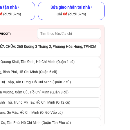
a tận nhà
Sửa giao nhận tại nhà
0đ
(dưới 5km)
Giá
0đ
(dưới 5km)
owroom
A CHỮA: 260 Đường 3 Tháng 2, Phường Hòa Hưng, TP.HCM
x 128GB Cũ
iPhone 13 256GB Cũ chính hãng
iPhone 11 Pro 25
ng
hãng
 Quang Khải, Tân Định, Hồ Chí Minh (Quận 1 cũ)
.990.000đ
9.090.000đ
11.990.000đ
5.090.000đ
9
, Bình Phú, Hồ Chí Minh (Quận 6 cũ)
hị Thập, Tân Hưng, Hồ Chí Minh (Quận 7 cũ)
suất, 0 phí
0 trả trước, 0 lãi suất, 0 phí
0 trả trước, 0 lãi
n Vương, Xóm Củi, Hồ Chí Minh (Quận 8 cũ)
người thân
chuyển đổi, 0 gọi người thân
chuyển đổi, 0 gọi
h Thủ, Trung Mỹ Tây, Hồ Chí Minh (Q.12 cũ)
ng, Gò Vấp, Hồ Chí Minh (Q. Gò Vấp cũ)
 Cơ, Tân Phú, Hồ Chí Minh (Quận Tân Phú cũ)