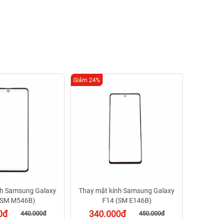
Giảm 24%
Giảm 32%
Thay m
34
BH 
nh Samsung Galaxy
Thay mặt kính Samsung Galaxy
(SM M546B)
F14 (SM E146B)
0đ
340.000đ
440.000đ
450.000đ