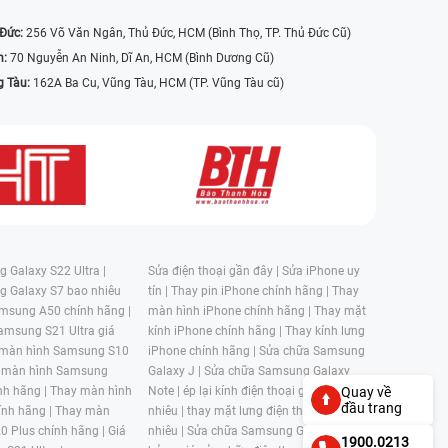
 Đức:
256 Võ Văn Ngân, Thủ Đức, HCM (Bình Thọ, TP. Thủ Đức Cũ)
n:
70 Nguyễn An Ninh, Dĩ An, HCM (Bình Dương Cũ)
g Tàu:
162A Ba Cu, Vũng Tàu, HCM (TP. Vũng Tàu cũ)
 Galaxy S22 Ultra |
Sửa điện thoại gần đây |
Sửa iPhone uy
g Galaxy S7 bao nhiêu
tín |
Thay pin iPhone chính hãng |
Thay
msung A50 chính hãng |
màn hình iPhone chính hãng |
Thay mặt
amsung S21 Ultra giá
kính iPhone chính hãng |
Thay kính lưng
 màn hình Samsung S10
iPhone chính hãng |
Sửa chữa Samsung
 màn hình Samsung
Galaxy J |
Sửa chữa Samsung Galaxy
nh hãng |
Thay màn hình
Note |
ép lại kính điện thoại giá bao
Quay về
đầu trang
nh hãng |
Thay màn
nhiêu |
thay mặt lưng điện thoại giá bao
0 Plus chính hãng |
Giá
nhiêu |
Sửa chữa Samsung Galaxy S |
1900.0213