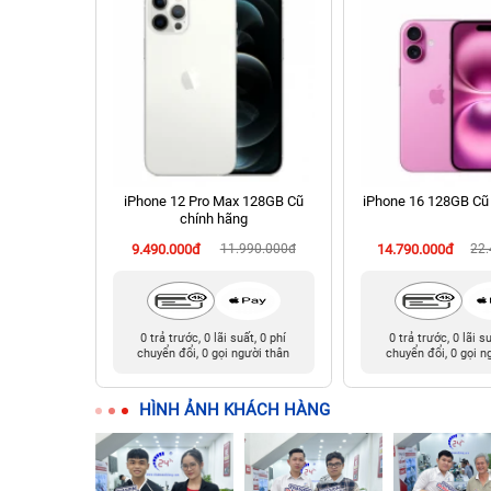
 Cũ chính
iPhone 12 Pro Max 128GB Cũ
iPhone 16 128GB Cũ
chính hãng
90.000đ
9.490.000đ
11.990.000đ
14.790.000đ
22
t, 0 phí
0 trả trước, 0 lãi suất, 0 phí
0 trả trước, 0 lãi s
ười thân
chuyển đổi, 0 gọi người thân
chuyển đổi, 0 gọi n
HÌNH ẢNH KHÁCH HÀNG