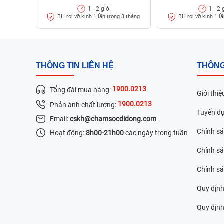
1 - 2 giờ
1 - 2 
Theo thời gian, mặt kính có thể bị mài mòn và s
BH rơi vỡ kính 1 lần trong 3 tháng
BH rơi vỡ kính 1 l
THÔNG TIN LIÊN HỆ
THÔNG
1900.0213
Tổng đài mua hàng:
Giới thiệ
1900.0213
Phản ánh chất lượng:
Tuyển d
Email:
cskh@chamsocdidong.com
Chính s
Hoạt động:
8h00-21h00
các ngày trong tuần
Chính sá
Chính s
Quy định
Quy định 