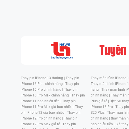
Đối diện với tình trạng này, việc sử dụng ốp bảo 
một cách cẩn thận là những biện pháp có thể giúp 
việc thay thế hoặc sửa chữa có thể là giải pháp, t
Khi nào cần thay mặt kính Samsung Galaxy M14
Cần thay mặt kính của điện thoại Samsung Gala
nào sau đây:
Thay pin iPhone 13 thường |
Thay pin
Thay màn hình iPhone 15
iPhone 16 Plus chính hãng |
Thay pin
Thay màn hình iPhone 1
Nứt hoặc vỡ:
Nếu mặt kính của điện thoại bị nứt ho
iPhone 16 Pro chính hãng |
Thay pin
hãng |
Thay màn hình iP
nghiệm sử dụng hoặc an toàn, bạn nên xem xét việc
iPhone 16 Pro Max chính hãng |
Thay pin
chính hãng |
Thay màn h
iPhone 11 bao nhiêu tiền |
Thay pin
Plus giá rẻ |
Dịch vụ tha
Xước nặng:
Mặt kính có nhiều xước sâu, có thể l
iPhone 11 Pro Max giá bao nhiêu |
Thay
iPhone 16 Pro |
Thay pi
pin iPhone 12 giá bao nhiêu |
Thay pin
S20 Plus |
Thay màn hìn
hưởng đến hiển thị.
iPhone 12 Pro chính hãng |
Thay pin
chính hãng |
thay màn h
Chảy nước vào màn hình:
Trường hợp mặt kính kh
iPhone 12 Pro Max giá rẻ |
Thay pin
bao nhiêu tiền |
Giá thay