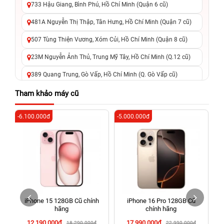
733 Hậu Giang, Bình Phú, Hồ Chí Minh (Quận 6 cũ)
481A Nguyễn Thị Thập, Tân Hưng, Hồ Chí Minh (Quận 7 cũ)
507 Tùng Thiện Vương, Xóm Củi, Hồ Chí Minh (Quận 8 cũ)
23M Nguyễn Ảnh Thủ, Trung Mỹ Tây, Hồ Chí Minh (Q.12 cũ)
389 Quang Trung, Gò Vấp, Hồ Chí Minh (Q. Gò Vấp cũ)
625 - 625A Âu Cơ, Tân Phú, Hồ Chí Minh (Quận Tân Phú cũ)
Tham khảo máy cũ
326 Lê Văn Việt, Tăng Nhơn Phú, Hồ Chí Minh (Q.9 TP. Thủ
-6.100.000đ
-5.000.000đ
-4
Đức cũ)
256 Võ Văn Ngân, Thủ Đức, Hồ Chí Minh (Bình Thọ, TP. Thủ
Đức Cũ)
70 Nguyễn An Ninh, Dĩ An, Hồ Chí Minh (Bình Dương Cũ)
24h Vũng Tàu: 162A Ba Cu, Vũng Tàu, Hồ Chí Minh (TP. Vũng
Tàu cũ)
iPhone 15 128GB Cũ chính
iPhone 16 Pro 128GB Cũ
198 Hoàng Văn Thụ, Tân Sơn Nhất, Hồ Chí Minh (Tân Bình
hãng
chính hãng
cũ)
12.190.000đ
17.990.000đ
18.290.000đ
22.990.000đ