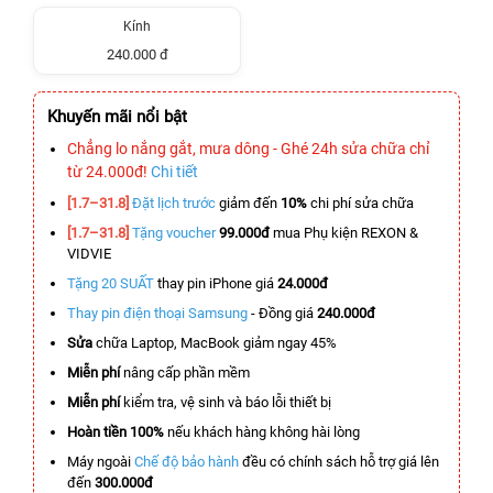
Kính
240.000 đ
Khuyến mãi nổi bật
Chẳng lo nắng gắt, mưa dông - Ghé 24h sửa chữa chỉ
từ 24.000đ!
Chi tiết
[1.7–31.8]
Đặt lịch trước
giảm đến
10%
chi phí sửa chữa
[1.7–31.8]
Tặng voucher
99.000đ
mua Phụ kiện REXON &
VIDVIE
Tặng 20 SUẤT
thay pin iPhone giá
24.000đ
Thay pin điện thoại Samsung
- Đồng giá
240.000đ
Sửa
chữa Laptop, MacBook giảm ngay 45%
Miễn phí
nâng cấp phần mềm
Miễn phí
kiểm tra, vệ sinh và báo lỗi thiết bị
Hoàn tiền 100%
nếu khách hàng không hài lòng
Máy ngoài
Chế độ bảo hành
đều có chính sách hỗ trợ giá lên
đến
300.000đ