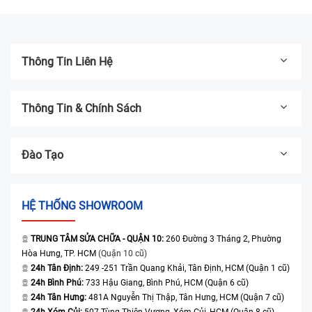
tháng
tháng
Thông Tin Liên Hệ
Thông Tin & Chính Sách
Đào Tạo
HỆ THỐNG SHOWROOM
TRUNG TÂM SỬA CHỮA - QUẬN 10:
260 Đường 3 Tháng 2, Phường
Hòa Hưng, TP. HCM
(Quận 10 cũ)
24h Tân Định:
249 -251 Trần Quang Khải, Tân Định, HCM (Quận 1 cũ)
24h Bình Phú:
733 Hậu Giang, Bình Phú, HCM (Quận 6 cũ)
24h Tân Hưng:
481A Nguyễn Thị Thập, Tân Hưng, HCM (Quận 7 cũ)
24h Xóm Củi:
507 Tùng Thiện Vương, Xóm Củi, HCM (Quận 8 cũ)