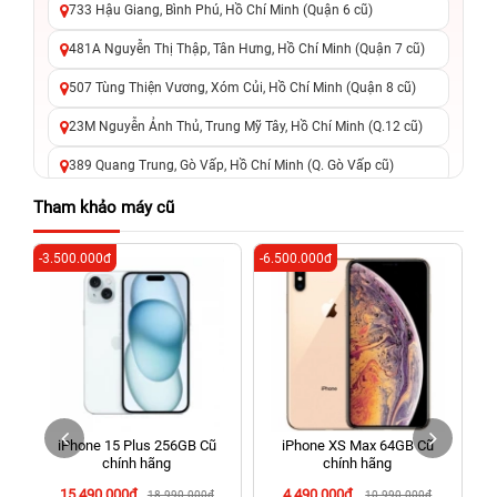
733 Hậu Giang, Bình Phú, Hồ Chí Minh (Quận 6 cũ)
481A Nguyễn Thị Thập, Tân Hưng, Hồ Chí Minh (Quận 7 cũ)
507 Tùng Thiện Vương, Xóm Củi, Hồ Chí Minh (Quận 8 cũ)
23M Nguyễn Ảnh Thủ, Trung Mỹ Tây, Hồ Chí Minh (Q.12 cũ)
389 Quang Trung, Gò Vấp, Hồ Chí Minh (Q. Gò Vấp cũ)
625 - 625A Âu Cơ, Tân Phú, Hồ Chí Minh (Quận Tân Phú cũ)
Tham khảo máy cũ
326 Lê Văn Việt, Tăng Nhơn Phú, Hồ Chí Minh (Q.9 TP. Thủ
-3.500.000đ
-6.500.000đ
-4
Đức cũ)
256 Võ Văn Ngân, Thủ Đức, Hồ Chí Minh (Bình Thọ, TP. Thủ
Đức Cũ)
70 Nguyễn An Ninh, Dĩ An, Hồ Chí Minh (Bình Dương Cũ)
24h Vũng Tàu: 162A Ba Cu, Vũng Tàu, Hồ Chí Minh (TP. Vũng
Tàu cũ)
iPhone 15 Plus 256GB Cũ
iPhone XS Max 64GB Cũ
198 Hoàng Văn Thụ, Tân Sơn Nhất, Hồ Chí Minh (Tân Bình
chính hãng
chính hãng
cũ)
15.490.000đ
4.490.000đ
18.990.000đ
10.990.000đ