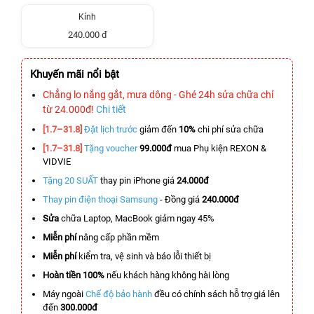
Kính
240.000 đ
Khuyến mãi nổi bật
Chẳng lo nắng gắt, mưa dông - Ghé 24h sửa chữa chỉ
từ 24.000đ!
Chi tiết
[1.7–31.8]
Đặt lịch trước
giảm đến
10%
chi phí sửa chữa
[1.7–31.8]
Tặng voucher
99.000đ
mua Phụ kiện REXON &
VIDVIE
Tặng 20 SUẤT
thay pin iPhone giá
24.000đ
Thay pin điện thoại Samsung
- Đồng giá
240.000đ
Sửa
chữa Laptop, MacBook giảm ngay 45%
Miễn phí
nâng cấp phần mềm
Miễn phí
kiểm tra, vệ sinh và báo lỗi thiết bị
Hoàn tiền 100%
nếu khách hàng không hài lòng
Máy ngoài
Chế độ bảo hành
đều có chính sách hỗ trợ giá lên
đến
300.000đ