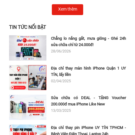
Xem thêm
TIN TỨC NỔI BẬT
Chẳng lo nắng gắt, mưa giông - Ghé 24h
sửa chữa chỉ từ 24.000đ!
28/06/2026
Địa chỉ thay màn hình iPhone Quận 1 UY
TÍN, lấy liền
02/04/2025
Sửa chữa có DEAL - TẶNG Voucher
200.000đ mua iPhone Like New
13/03/2025
Địa chỉ thay pin iPhone UY TÍN TPHCM -
Bệnh Viện Điện Thoại, Laptop 24h