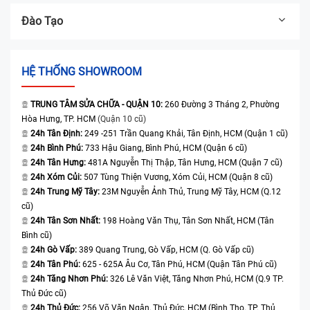
Đào Tạo
HỆ THỐNG SHOWROOM
TRUNG TÂM SỬA CHỮA - QUẬN 10:
260 Đường 3 Tháng 2, Phường
Hòa Hưng, TP. HCM
(Quận 10 cũ)
24h Tân Định:
249 -251 Trần Quang Khải, Tân Định, HCM (Quận 1 cũ)
24h Bình Phú:
733 Hậu Giang, Bình Phú, HCM (Quận 6 cũ)
24h Tân Hưng:
481A Nguyễn Thị Thập, Tân Hưng, HCM (Quận 7 cũ)
24h Xóm Củi:
507 Tùng Thiện Vương, Xóm Củi, HCM (Quận 8 cũ)
24h Trung Mỹ Tây:
23M Nguyễn Ảnh Thủ, Trung Mỹ Tây, HCM (Q.12
cũ)
24h Tân Sơn Nhất:
198 Hoàng Văn Thụ, Tân Sơn Nhất, HCM (Tân
Bình cũ)
24h Gò Vấp:
389 Quang Trung, Gò Vấp, HCM (Q. Gò Vấp cũ)
24h Tân Phú:
625 - 625A Âu Cơ, Tân Phú, HCM (Quận Tân Phú cũ)
24h Tăng Nhơn Phú:
326 Lê Văn Việt, Tăng Nhơn Phú, HCM (Q.9 TP.
Thủ Đức cũ)
24h Thủ Đức:
256 Võ Văn Ngân, Thủ Đức, HCM (Bình Thọ, TP. Thủ