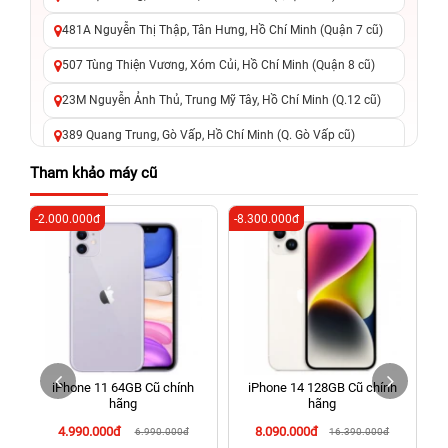
481A Nguyễn Thị Thập, Tân Hưng, Hồ Chí Minh (Quận 7 cũ)
507 Tùng Thiện Vương, Xóm Củi, Hồ Chí Minh (Quận 8 cũ)
23M Nguyễn Ảnh Thủ, Trung Mỹ Tây, Hồ Chí Minh (Q.12 cũ)
389 Quang Trung, Gò Vấp, Hồ Chí Minh (Q. Gò Vấp cũ)
625 - 625A Âu Cơ, Tân Phú, Hồ Chí Minh (Quận Tân Phú cũ)
Tham khảo máy cũ
326 Lê Văn Việt, Tăng Nhơn Phú, Hồ Chí Minh (Q.9 TP. Thủ
-2.000.000đ
-8.300.000đ
-4
Đức cũ)
256 Võ Văn Ngân, Thủ Đức, Hồ Chí Minh (Bình Thọ, TP. Thủ
Đức Cũ)
70 Nguyễn An Ninh, Dĩ An, Hồ Chí Minh (Bình Dương Cũ)
24h Vũng Tàu: 162A Ba Cu, Vũng Tàu, Hồ Chí Minh (TP. Vũng
Tàu cũ)
iPhone 11 64GB Cũ chính
iPhone 14 128GB Cũ chính
198 Hoàng Văn Thụ, Tân Sơn Nhất, Hồ Chí Minh (Tân Bình
hãng
hãng
cũ)
4.990.000đ
8.090.000đ
6.990.000đ
16.390.000đ