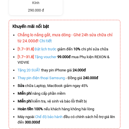
Kính
290.000 đ
Khuyến mãi nổi bật
Chẳng lo nắng gắt, mưa dông - Ghé 24h sửa chữa chỉ
từ 24.000đ!
Chi tiết
[1.7–31.8]
Đặt lịch trước
giảm đến
10%
chi phí sửa chữa
[1.7–31.8]
Tặng voucher
99.000đ
mua Phụ kiện REXON &
VIDVIE
Tặng 20 SUẤT
thay pin iPhone giá
24.000đ
Thay pin điện thoại Samsung
- Đồng giá
240.000đ
Sửa
chữa Laptop, MacBook giảm ngay 45%
Miễn phí
nâng cấp phần mềm
Miễn phí
kiểm tra, vệ sinh và báo lỗi thiết bị
Hoàn tiền 100%
nếu khách hàng không hài lòng
Máy ngoài
Chế độ bảo hành
đều có chính sách hỗ trợ giá lên
đến
300.000đ