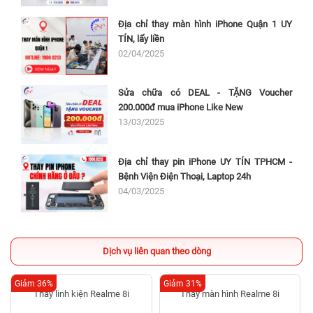
Địa chỉ thay màn hình iPhone Quận 1 UY
TÍN, lấy liền
02/04/2025
Sửa chữa có DEAL - TẶNG Voucher
200.000đ mua iPhone Like New
13/03/2025
Địa chỉ thay pin iPhone UY TÍN TPHCM -
Bệnh Viện Điện Thoại, Laptop 24h
04/03/2025
Dịch vụ liên quan theo dòng
Giảm 36%
Giảm 31%
Thay linh kiện Realme 8i
Thay màn hình Realme 8i