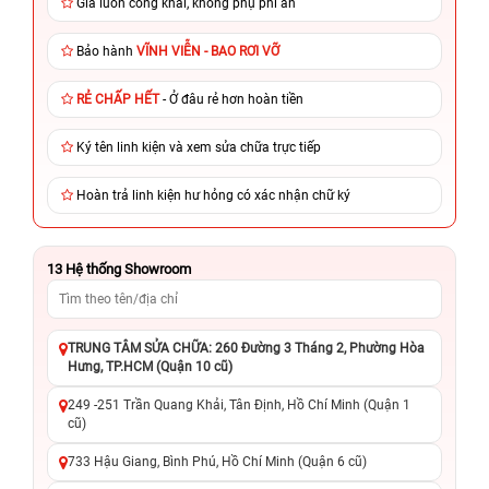
Giá luôn công khai, không phụ phí ẩn
Bảo hành
VĨNH VIỄN - BAO RƠI VỠ
RẺ CHẤP HẾT
- Ở đâu rẻ hơn hoàn tiền
Ký tên linh kiện và xem sửa chữa trực tiếp
Hoàn trả linh kiện hư hỏng có xác nhận chữ ký
13
Hệ thống Showroom
TRUNG TÂM SỬA CHỮA: 260 Đường 3 Tháng 2, Phường Hòa
Hưng, TP.HCM (Quận 10 cũ)
249 -251 Trần Quang Khải, Tân Định, Hồ Chí Minh (Quận 1
cũ)
733 Hậu Giang, Bình Phú, Hồ Chí Minh (Quận 6 cũ)