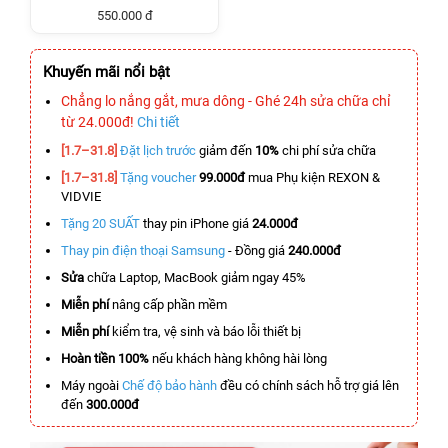
550.000 đ
Khuyến mãi nổi bật
Chẳng lo nắng gắt, mưa dông - Ghé 24h sửa chữa chỉ
từ 24.000đ!
Chi tiết
[1.7–31.8]
Đặt lịch trước
giảm đến
10%
chi phí sửa chữa
[1.7–31.8]
Tặng voucher
99.000đ
mua Phụ kiện REXON &
VIDVIE
Tặng 20 SUẤT
thay pin iPhone giá
24.000đ
Thay pin điện thoại Samsung
- Đồng giá
240.000đ
Sửa
chữa Laptop, MacBook giảm ngay 45%
Miễn phí
nâng cấp phần mềm
Miễn phí
kiểm tra, vệ sinh và báo lỗi thiết bị
Hoàn tiền 100%
nếu khách hàng không hài lòng
Máy ngoài
Chế độ bảo hành
đều có chính sách hỗ trợ giá lên
đến
300.000đ