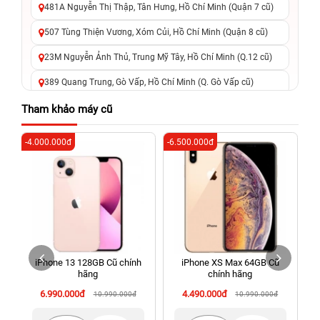
481A Nguyễn Thị Thập, Tân Hưng, Hồ Chí Minh (Quận 7 cũ)
507 Tùng Thiện Vương, Xóm Củi, Hồ Chí Minh (Quận 8 cũ)
23M Nguyễn Ảnh Thủ, Trung Mỹ Tây, Hồ Chí Minh (Q.12 cũ)
389 Quang Trung, Gò Vấp, Hồ Chí Minh (Q. Gò Vấp cũ)
625 - 625A Âu Cơ, Tân Phú, Hồ Chí Minh (Quận Tân Phú cũ)
Tham khảo máy cũ
326 Lê Văn Việt, Tăng Nhơn Phú, Hồ Chí Minh (Q.9 TP. Thủ
-4.000.000đ
-6.500.000đ
-4
Đức cũ)
256 Võ Văn Ngân, Thủ Đức, Hồ Chí Minh (Bình Thọ, TP. Thủ
Đức Cũ)
70 Nguyễn An Ninh, Dĩ An, Hồ Chí Minh (Bình Dương Cũ)
24h Vũng Tàu: 162A Ba Cu, Vũng Tàu, Hồ Chí Minh (TP. Vũng
Tàu cũ)
iPhone 13 128GB Cũ chính
iPhone XS Max 64GB Cũ
198 Hoàng Văn Thụ, Tân Sơn Nhất, Hồ Chí Minh (Tân Bình
hãng
chính hãng
cũ)
6.990.000đ
4.490.000đ
10.990.000đ
10.990.000đ