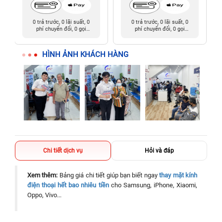
0 trả trước, 0 lãi suất, 0
0 trả trước, 0 lãi suất, 0
phí chuyển đổi, 0 gọi
phí chuyển đổi, 0 gọi
người thân
người thân
HÌNH ẢNH KHÁCH HÀNG
Chi tiết dịch vụ
Hỏi và đáp
Xem thêm:
Bảng giá chi tiết giúp bạn biết ngay
thay mặt kính
điện thoại hết bao nhiêu tiền
cho Samsung, iPhone, Xiaomi,
Oppo, Vivo...