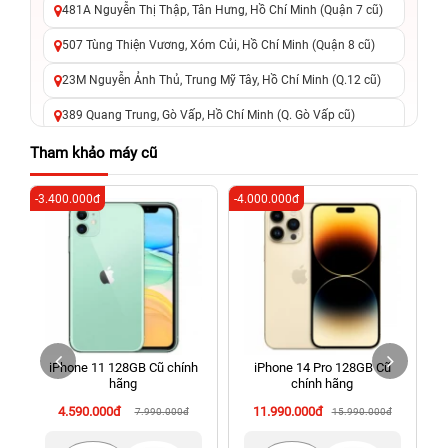
481A Nguyễn Thị Thập, Tân Hưng, Hồ Chí Minh (Quận 7 cũ)
507 Tùng Thiện Vương, Xóm Củi, Hồ Chí Minh (Quận 8 cũ)
23M Nguyễn Ảnh Thủ, Trung Mỹ Tây, Hồ Chí Minh (Q.12 cũ)
389 Quang Trung, Gò Vấp, Hồ Chí Minh (Q. Gò Vấp cũ)
625 - 625A Âu Cơ, Tân Phú, Hồ Chí Minh (Quận Tân Phú cũ)
Tham khảo máy cũ
326 Lê Văn Việt, Tăng Nhơn Phú, Hồ Chí Minh (Q.9 TP. Thủ
-3.400.000đ
-4.000.000đ
-7
Đức cũ)
256 Võ Văn Ngân, Thủ Đức, Hồ Chí Minh (Bình Thọ, TP. Thủ
Đức Cũ)
70 Nguyễn An Ninh, Dĩ An, Hồ Chí Minh (Bình Dương Cũ)
24h Vũng Tàu: 162A Ba Cu, Vũng Tàu, Hồ Chí Minh (TP. Vũng
Tàu cũ)
iPhone 11 128GB Cũ chính
iPhone 14 Pro 128GB Cũ
198 Hoàng Văn Thụ, Tân Sơn Nhất, Hồ Chí Minh (Tân Bình
hãng
chính hãng
cũ)
4.590.000đ
11.990.000đ
7.990.000đ
15.990.000đ