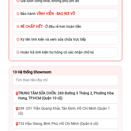
Giá luôn công khai, không phụ phí ẩn
Bảo hành
VĨNH VIỄN - BAO RƠI VỠ
RẺ CHẤP HẾT
- Ở đâu rẻ hơn hoàn tiền
Ký tên linh kiện và xem sửa chữa trực tiếp
Hoàn trả linh kiện hư hỏng có xác nhận chữ ký
13
Hệ thống Showroom
TRUNG TÂM SỬA CHỮA: 260 Đường 3 Tháng 2, Phường Hòa
Hưng, TP.HCM (Quận 10 cũ)
249 -251 Trần Quang Khải, Tân Định, Hồ Chí Minh (Quận 1
cũ)
733 Hậu Giang, Bình Phú, Hồ Chí Minh (Quận 6 cũ)