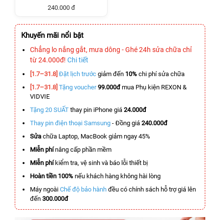
240.000 đ
Khuyến mãi nổi bật
Chẳng lo nắng gắt, mưa dông - Ghé 24h sửa chữa chỉ
từ 24.000đ!
Chi tiết
[1.7–31.8]
Đặt lịch trước
giảm đến
10%
chi phí sửa chữa
[1.7–31.8]
Tặng voucher
99.000đ
mua Phụ kiện REXON &
VIDVIE
Tặng 20 SUẤT
thay pin iPhone giá
24.000đ
Thay pin điện thoại Samsung
- Đồng giá
240.000đ
Sửa
chữa Laptop, MacBook giảm ngay 45%
Miễn phí
nâng cấp phần mềm
Miễn phí
kiểm tra, vệ sinh và báo lỗi thiết bị
Hoàn tiền 100%
nếu khách hàng không hài lòng
Máy ngoài
Chế độ bảo hành
đều có chính sách hỗ trợ giá lên
đến
300.000đ