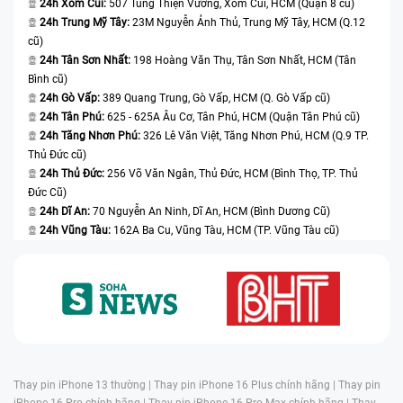
24h Xóm Củi:
507 Tùng Thiện Vương, Xóm Củi, HCM (Quận 8 cũ)
24h Trung Mỹ Tây:
23M Nguyễn Ảnh Thủ, Trung Mỹ Tây, HCM (Q.12
cũ)
24h Tân Sơn Nhất:
198 Hoàng Văn Thụ, Tân Sơn Nhất, HCM (Tân
Bình cũ)
24h Gò Vấp:
389 Quang Trung, Gò Vấp, HCM (Q. Gò Vấp cũ)
24h Tân Phú:
625 - 625A Âu Cơ, Tân Phú, HCM (Quận Tân Phú cũ)
24h Tăng Nhơn Phú:
326 Lê Văn Việt, Tăng Nhơn Phú, HCM (Q.9 TP.
Thủ Đức cũ)
24h Thủ Đức:
256 Võ Văn Ngân, Thủ Đức, HCM (Bình Thọ, TP. Thủ
Đức Cũ)
24h Dĩ An:
70 Nguyễn An Ninh, Dĩ An, HCM (Bình Dương Cũ)
24h Vũng Tàu:
162A Ba Cu, Vũng Tàu, HCM (TP. Vũng Tàu cũ)
Thay pin iPhone 13 thường |
Thay pin iPhone 16 Plus chính hãng |
Thay pin
iPhone 16 Pro chính hãng |
Thay pin iPhone 16 Pro Max chính hãng |
Thay