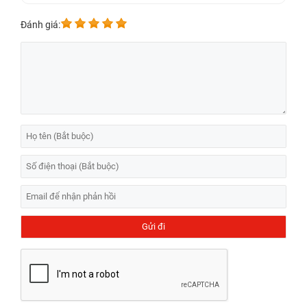
ngoài tách rời hoàn toàn.
Đánh giá:
Tư vấn thêm thông tin khi khách hàng thay mặt
kính Oppo A91
Dưới đây, Bệnh Viện Điện Thoại, Laptop 24h sẽ giải đáp một số thắc
mắc của quý khách hàng liên quan đến chủ đề thay mặt kính điện
thoại Oppo A91. Cụ thể:
Thay mặt kính Oppo A91 phải đợi lâu không?
Thực tế, có ít khách hàng sở hữu từ 2-3 chiếc điện thoại để sử dụng
dự phòng khi điện thoại chính bị hư đang sửa chữa. Đặc biệt là
khách hàng đang lưu giữ quá nhiều thông tin quan trọng về công việc
trong chiếc điện thoại đang được sửa chữa, bảo trì. Vậy nên, Bệnh
Viện Điện Thoại, Laptop 24h luôn huy động đông đảo kỹ thuật viên
giỏi chuyên môn hỗ trợ khách hàng thay màn hình điện thoại lấy luôn
trong ngày.
Thời gian thay màn hình điện thoại chính hãng tại công ty chúng tôi
thường dao động từ 1-2h. Thời gian thay mặt kính điện thoại dao
động 2-3h. Chỉ trừ một vài trường hợp điện thoại phức tạp hơn, thời
gian sẽ kéo dài lên từ 4 đến 5h.