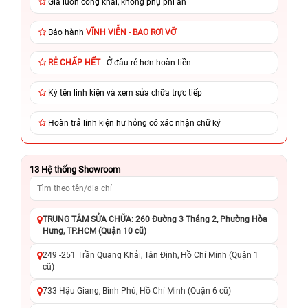
Giá luôn công khai, không phụ phí ẩn
Bảo hành
VĨNH VIỄN - BAO RƠI VỠ
RẺ CHẤP HẾT
- Ở đâu rẻ hơn hoàn tiền
Ký tên linh kiện và xem sửa chữa trực tiếp
Hoàn trả linh kiện hư hỏng có xác nhận chữ ký
13
Hệ thống Showroom
TRUNG TÂM SỬA CHỮA: 260 Đường 3 Tháng 2, Phường Hòa
Hưng, TP.HCM (Quận 10 cũ)
249 -251 Trần Quang Khải, Tân Định, Hồ Chí Minh (Quận 1
cũ)
733 Hậu Giang, Bình Phú, Hồ Chí Minh (Quận 6 cũ)