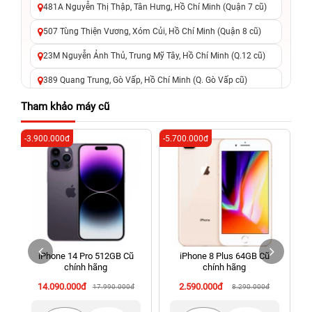
481A Nguyễn Thị Thập, Tân Hưng, Hồ Chí Minh (Quận 7 cũ)
507 Tùng Thiện Vương, Xóm Củi, Hồ Chí Minh (Quận 8 cũ)
23M Nguyễn Ảnh Thủ, Trung Mỹ Tây, Hồ Chí Minh (Q.12 cũ)
389 Quang Trung, Gò Vấp, Hồ Chí Minh (Q. Gò Vấp cũ)
625 - 625A Âu Cơ, Tân Phú, Hồ Chí Minh (Quận Tân Phú cũ)
Tham khảo máy cũ
326 Lê Văn Việt, Tăng Nhơn Phú, Hồ Chí Minh (Q.9 TP. Thủ
-3.900.000đ
-5.700.000đ
-6
Đức cũ)
256 Võ Văn Ngân, Thủ Đức, Hồ Chí Minh (Bình Thọ, TP. Thủ
Đức Cũ)
70 Nguyễn An Ninh, Dĩ An, Hồ Chí Minh (Bình Dương Cũ)
24h Vũng Tàu: 162A Ba Cu, Vũng Tàu, Hồ Chí Minh (TP. Vũng
Tàu cũ)
iPhone 14 Pro 512GB Cũ
iPhone 8 Plus 64GB Cũ
198 Hoàng Văn Thụ, Tân Sơn Nhất, Hồ Chí Minh (Tân Bình
chính hãng
chính hãng
cũ)
14.090.000đ
2.590.000đ
17.990.000đ
8.290.000đ