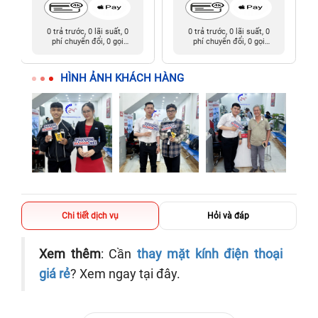
0 trả trước, 0 lãi suất, 0
0 trả trước, 0 lãi suất, 0
phí chuyển đổi, 0 gọi
phí chuyển đổi, 0 gọi
người thân
người thân
HÌNH ẢNH KHÁCH HÀNG
Chi tiết dịch vụ
Hỏi và đáp
Xem thêm
: Cần
thay mặt kính điện thoại
giá rẻ
? Xem ngay tại đây.