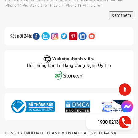
iPhone 14 Pro Max giá rẻ |
Thay pin iPhone 13 Mini giá rẻ |
Xem thêm
Kết nối 24h:
Website thành viên:
Hệ Thống Bán Lẻ Hàng Công Nghệ Uy Tín
1900.0213
CÔNG TY TNHH MỘT THÀNH VIÊN ĐÀO TẠO KỸ THUẬT VÀ