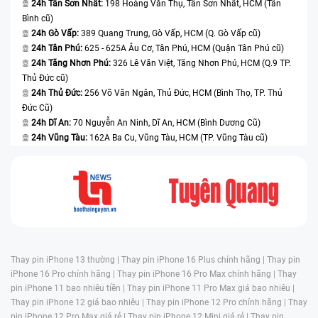
24h Tân Sơn Nhất:
198 Hoàng Văn Thụ, Tân Sơn Nhất, HCM (Tân
Bình cũ)
24h Gò Vấp:
389 Quang Trung, Gò Vấp, HCM (Q. Gò Vấp cũ)
24h Tân Phú:
625 - 625A Âu Cơ, Tân Phú, HCM (Quận Tân Phú cũ)
24h Tăng Nhơn Phú:
326 Lê Văn Việt, Tăng Nhơn Phú, HCM (Q.9 TP.
Thủ Đức cũ)
24h Thủ Đức:
256 Võ Văn Ngân, Thủ Đức, HCM (Bình Thọ, TP. Thủ
Đức Cũ)
24h Dĩ An:
70 Nguyễn An Ninh, Dĩ An, HCM (Bình Dương Cũ)
24h Vũng Tàu:
162A Ba Cu, Vũng Tàu, HCM (TP. Vũng Tàu cũ)
Thay pin iPhone 13 thường |
Thay pin iPhone 16 Plus chính hãng |
Thay pin
iPhone 16 Pro chính hãng |
Thay pin iPhone 16 Pro Max chính hãng |
Thay
pin iPhone 11 bao nhiêu tiền |
Thay pin iPhone 11 Pro Max giá bao nhiêu |
Thay pin iPhone 12 giá bao nhiêu |
Thay pin iPhone 12 Pro chính hãng |
Thay
pin iPhone 12 Pro Max giá rẻ |
Thay pin iPhone 12 Mini giá rẻ |
Thay pin