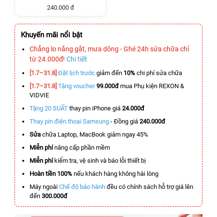
240.000 đ
Khuyến mãi nổi bật
Chẳng lo nắng gắt, mưa dông - Ghé 24h sửa chữa chỉ
từ 24.000đ!
Chi tiết
[1.7–31.8]
Đặt lịch trước
giảm đến
10%
chi phí sửa chữa
[1.7–31.8]
Tặng voucher
99.000đ
mua Phụ kiện REXON &
VIDVIE
Tặng 20 SUẤT
thay pin iPhone giá
24.000đ
Thay pin điện thoại Samsung
- Đồng giá
240.000đ
Sửa
chữa Laptop, MacBook giảm ngay 45%
Miễn phí
nâng cấp phần mềm
Miễn phí
kiểm tra, vệ sinh và báo lỗi thiết bị
Hoàn tiền 100%
nếu khách hàng không hài lòng
Máy ngoài
Chế độ bảo hành
đều có chính sách hỗ trợ giá lên
đến
300.000đ