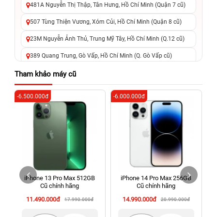
481A Nguyễn Thị Thập, Tân Hưng, Hồ Chí Minh (Quận 7 cũ)
507 Tùng Thiện Vương, Xóm Củi, Hồ Chí Minh (Quận 8 cũ)
23M Nguyễn Ảnh Thủ, Trung Mỹ Tây, Hồ Chí Minh (Q.12 cũ)
389 Quang Trung, Gò Vấp, Hồ Chí Minh (Q. Gò Vấp cũ)
625 - 625A Âu Cơ, Tân Phú, Hồ Chí Minh (Quận Tân Phú cũ)
Tham khảo máy cũ
326 Lê Văn Việt, Tăng Nhơn Phú, Hồ Chí Minh (Q.9 TP. Thủ
-6.500.000đ
-6.000.000đ
-4
Đức cũ)
256 Võ Văn Ngân, Thủ Đức, Hồ Chí Minh (Bình Thọ, TP. Thủ
Đức Cũ)
70 Nguyễn An Ninh, Dĩ An, Hồ Chí Minh (Bình Dương Cũ)
24h Vũng Tàu: 162A Ba Cu, Vũng Tàu, Hồ Chí Minh (TP. Vũng
Tàu cũ)
iPhone 13 Pro Max 512GB
iPhone 14 Pro Max 256GB
198 Hoàng Văn Thụ, Tân Sơn Nhất, Hồ Chí Minh (Tân Bình
Cũ chính hãng
Cũ chính hãng
cũ)
11.490.000đ
14.990.000đ
17.990.000đ
20.990.000đ