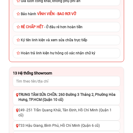
Giá luôn công khai, không phụ phí ẩn
Bảo hành
VĨNH VIỄN - BAO RƠI VỠ
RẺ CHẤP HẾT
- Ở đâu rẻ hơn hoàn tiền
Ký tên linh kiện và xem sửa chữa trực tiếp
Hoàn trả linh kiện hư hỏng có xác nhận chữ ký
13
Hệ thống Showroom
TRUNG TÂM SỬA CHỮA: 260 Đường 3 Tháng 2, Phường Hòa
Hưng, TP.HCM (Quận 10 cũ)
249 -251 Trần Quang Khải, Tân Định, Hồ Chí Minh (Quận 1
cũ)
733 Hậu Giang, Bình Phú, Hồ Chí Minh (Quận 6 cũ)