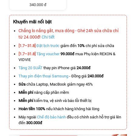
340.000 đ
Khuyến mãi nổi bật
Chẳng lo nắng gắt, mưa dông - Ghé 24h sửa chữa chỉ
từ 24.000đ!
Chi tiết
[1.7–31.8]
Đặt lịch trước
giảm đến
10%
chi phí sửa chữa
[1.7–31.8]
Tặng voucher
99.000đ
mua Phụ kiện REXON &
VIDVIE
Tặng 20 SUẤT
thay pin iPhone giá
24.000đ
Thay pin điện thoại Samsung
- Đồng giá
240.000đ
Sửa
chữa Laptop, MacBook giảm ngay 45%
Miễn phí
nâng cấp phần mềm
Miễn phí
kiểm tra, vệ sinh và báo lỗi thiết bị
Hoàn tiền 100%
nếu khách hàng không hài lòng
Máy ngoài
Chế độ bảo hành
đều có chính sách hỗ trợ giá lên
đến
300.000đ