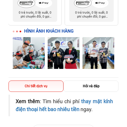
0 trả trước, 0 lãi suất, 0
0 trả trước, 0 lãi suất, 0
phí chuyển đổi, 0 gọi
phí chuyển đổi, 0 gọi
người thân
người thân
HÌNH ẢNH KHÁCH HÀNG
Chi tiết dịch vụ
Hỏi và đáp
Xem thêm
: Tìm hiểu chi phí
thay mặt kính
điện thoại hết bao nhiêu tiền
ngay.