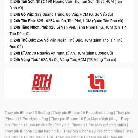
24h Tân Sơn Nhất:
198 Hoàng Văn Thụ, Tân Sơn Nhất, HCM (Tân
Bình cũ)
24h Gò Vấp:
389 Quang Trung, Gò Vấp, HCM (Q. Gò Vấp cũ)
24h Tân Phú:
625 - 625A Âu Cơ, Tân Phú, HCM (Quận Tân Phú cũ)
24h Tăng Nhơn Phú:
326 Lê Văn Việt, Tăng Nhơn Phú, HCM (Q.9 TP.
Thủ Đức cũ)
24h Thủ Đức:
256 Võ Văn Ngân, Thủ Đức, HCM (Bình Thọ, TP. Thủ
Đức Cũ)
24h Dĩ An:
70 Nguyễn An Ninh, Dĩ An, HCM (Bình Dương Cũ)
24h Vũng Tàu:
162A Ba Cu, Vũng Tàu, HCM (TP. Vũng Tàu cũ)
Thay pin iPhone 13 thường |
Thay pin iPhone 16 Plus chính hãng |
Thay pin
iPhone 16 Pro chính hãng |
Thay pin iPhone 16 Pro Max chính hãng |
Thay
pin iPhone 11 bao nhiêu tiền |
Thay pin iPhone 11 Pro Max giá bao nhiêu |
Thay pin iPhone 12 giá bao nhiêu |
Thay pin iPhone 12 Pro chính hãng |
Thay
pin iPhone 12 Pro Max giá rẻ |
Thay pin iPhone 12 Mini giá rẻ |
Thay pin