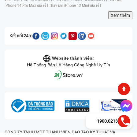
iPhone 14 Pro Max giá rẻ |
Thay pin iPhone 13 Mini giá rẻ |
Xem thêm
Kết nối 24h:
Website thành viên:
Hệ Thống Bán Lẻ Hàng Công Nghệ Uy Tín
1900.0213
CÔNG TY TNHH MỘT THÀNH VIÊN ĐÀO TẠO KỸ THUẬT VÀ