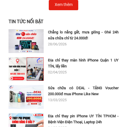
Xem thêm
TIN TỨC NỔI BẬT
Chẳng lo nắng gắt, mưa giông - Ghé 24h
sửa chữa chỉ từ 24.000đ!
28/06/2026
Địa chỉ thay màn hình iPhone Quận 1 UY
TÍN, lấy liền
02/04/2025
Sửa chữa có DEAL - TẶNG Voucher
200.000đ mua iPhone Like New
13/03/2025
Địa chỉ thay pin iPhone UY TÍN TPHCM -
Bệnh Viện Điện Thoại, Laptop 24h