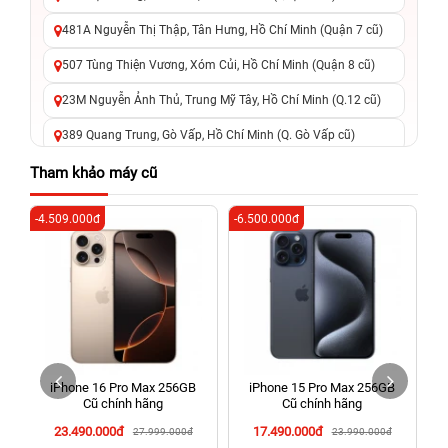
481A Nguyễn Thị Thập, Tân Hưng, Hồ Chí Minh (Quận 7 cũ)
507 Tùng Thiện Vương, Xóm Củi, Hồ Chí Minh (Quận 8 cũ)
23M Nguyễn Ảnh Thủ, Trung Mỹ Tây, Hồ Chí Minh (Q.12 cũ)
389 Quang Trung, Gò Vấp, Hồ Chí Minh (Q. Gò Vấp cũ)
625 - 625A Âu Cơ, Tân Phú, Hồ Chí Minh (Quận Tân Phú cũ)
Tham khảo máy cũ
326 Lê Văn Việt, Tăng Nhơn Phú, Hồ Chí Minh (Q.9 TP. Thủ
-4.509.000đ
-6.500.000đ
-2
Đức cũ)
256 Võ Văn Ngân, Thủ Đức, Hồ Chí Minh (Bình Thọ, TP. Thủ
Đức Cũ)
70 Nguyễn An Ninh, Dĩ An, Hồ Chí Minh (Bình Dương Cũ)
24h Vũng Tàu: 162A Ba Cu, Vũng Tàu, Hồ Chí Minh (TP. Vũng
Tàu cũ)
iPhone 16 Pro Max 256GB
iPhone 15 Pro Max 256GB
198 Hoàng Văn Thụ, Tân Sơn Nhất, Hồ Chí Minh (Tân Bình
Cũ chính hãng
Cũ chính hãng
cũ)
23.490.000đ
17.490.000đ
27.999.000đ
23.990.000đ