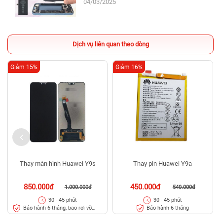
04/03/2025
Dịch vụ liên quan theo dòng
Giảm 15%
Giảm 16%
Thay màn hình Huawei Y9s
Thay pin Huawei Y9a
850.000đ
450.000đ
1.000.000đ
540.000đ
30 - 45 phút
30 - 45 phút
Bảo hành 6 tháng, bao rơi vỡ
Bảo hành 6 tháng
kính