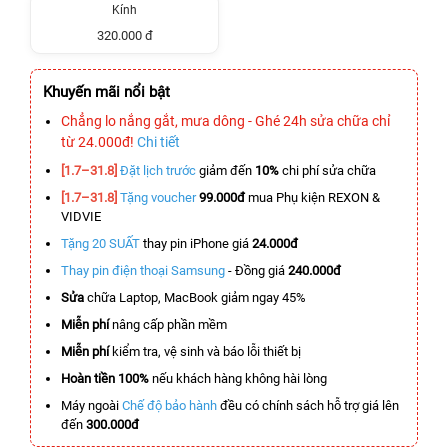
Kính
320.000 đ
Khuyến mãi nổi bật
Chẳng lo nắng gắt, mưa dông - Ghé 24h sửa chữa chỉ
từ 24.000đ!
Chi tiết
[1.7–31.8]
Đặt lịch trước
giảm đến
10%
chi phí sửa chữa
[1.7–31.8]
Tặng voucher
99.000đ
mua Phụ kiện REXON &
VIDVIE
Tặng 20 SUẤT
thay pin iPhone giá
24.000đ
Thay pin điện thoại Samsung
- Đồng giá
240.000đ
Sửa
chữa Laptop, MacBook giảm ngay 45%
Miễn phí
nâng cấp phần mềm
Miễn phí
kiểm tra, vệ sinh và báo lỗi thiết bị
Hoàn tiền 100%
nếu khách hàng không hài lòng
Máy ngoài
Chế độ bảo hành
đều có chính sách hỗ trợ giá lên
đến
300.000đ