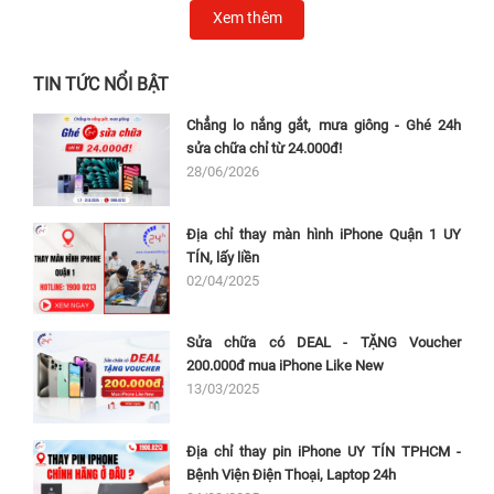
Xem thêm
TIN TỨC NỔI BẬT
Chẳng lo nắng gắt, mưa giông - Ghé 24h
sửa chữa chỉ từ 24.000đ!
28/06/2026
Địa chỉ thay màn hình iPhone Quận 1 UY
TÍN, lấy liền
02/04/2025
Sửa chữa có DEAL - TẶNG Voucher
200.000đ mua iPhone Like New
13/03/2025
Địa chỉ thay pin iPhone UY TÍN TPHCM -
Bệnh Viện Điện Thoại, Laptop 24h