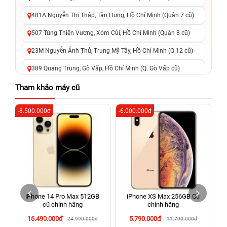
481A Nguyễn Thị Thập, Tân Hưng, Hồ Chí Minh (Quận 7 cũ)
507 Tùng Thiện Vương, Xóm Củi, Hồ Chí Minh (Quận 8 cũ)
23M Nguyễn Ảnh Thủ, Trung Mỹ Tây, Hồ Chí Minh (Q.12 cũ)
389 Quang Trung, Gò Vấp, Hồ Chí Minh (Q. Gò Vấp cũ)
625 - 625A Âu Cơ, Tân Phú, Hồ Chí Minh (Quận Tân Phú cũ)
Tham khảo máy cũ
326 Lê Văn Việt, Tăng Nhơn Phú, Hồ Chí Minh (Q.9 TP. Thủ
-8.500.000đ
-6.000.000đ
-4
Đức cũ)
256 Võ Văn Ngân, Thủ Đức, Hồ Chí Minh (Bình Thọ, TP. Thủ
Đức Cũ)
70 Nguyễn An Ninh, Dĩ An, Hồ Chí Minh (Bình Dương Cũ)
24h Vũng Tàu: 162A Ba Cu, Vũng Tàu, Hồ Chí Minh (TP. Vũng
Tàu cũ)
h
iPhone 14 Pro Max 512GB
iPhone XS Max 256GB Cũ
198 Hoàng Văn Thụ, Tân Sơn Nhất, Hồ Chí Minh (Tân Bình
cũ chính hãng
chính hãng
cũ)
16.490.000đ
5.790.000đ
24.990.000đ
11.790.000đ