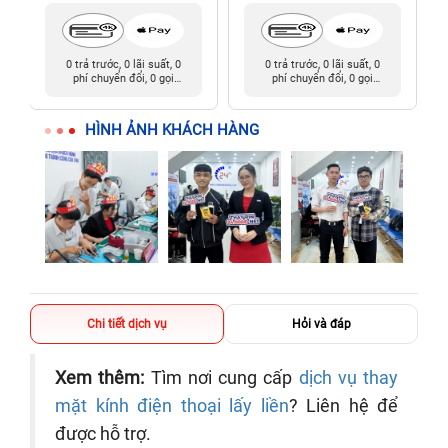
0 trả trước, 0 lãi suất, 0
0 trả trước, 0 lãi suất, 0
phí chuyển đổi, 0 gọi
phí chuyển đổi, 0 gọi
người thân
người thân
HÌNH ẢNH KHÁCH HÀNG
Chi tiết dịch vụ
Hỏi và đáp
Xem thêm:
Tìm nơi cung cấp
dịch vụ thay
mặt kính điện thoại lấy liền
? Liên hệ để
được hỗ trợ.