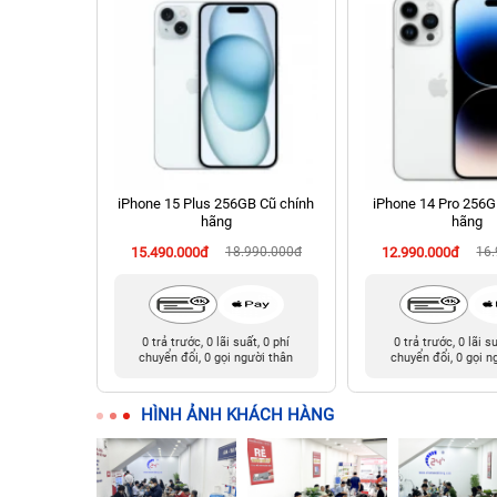
 128GB Cũ
iPhone 15 Plus 256GB Cũ chính
iPhone 14 Pro 256G
hãng
hãng
90.000đ
15.490.000đ
18.990.000đ
12.990.000đ
16
t, 0 phí
0 trả trước, 0 lãi suất, 0 phí
0 trả trước, 0 lãi s
ười thân
chuyển đổi, 0 gọi người thân
chuyển đổi, 0 gọi n
HÌNH ẢNH KHÁCH HÀNG