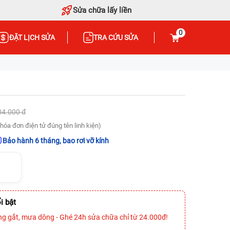
Sửa chữa lấy liền
0
ĐẶT LỊCH SỬA
TRA CỨU SỬA
04.000 đ
hóa đơn điện tử đúng tên linh kiện)
Bảo hành 6 tháng, bao rơi vỡ kính
i bật
ng gắt, mưa dông - Ghé 24h sửa chữa chỉ từ 24.000đ!