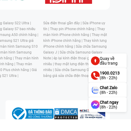
 Galaxy S22 Ultra |
Sửa điện thoại gần đây |
Sửa iPhone uy
g Galaxy S7 bao nhiêu
tín |
Thay pin iPhone chính hãng |
Thay
msung A50 chính hãng |
màn hình iPhone chính hãng |
Thay mặt
amsung S21 Ultra giá
kính iPhone chính hãng |
Thay kính lưng
 màn hình Samsung S10
iPhone chính hãng |
Sửa chữa Samsung
 màn hình Samsung
Galaxy J |
Sửa chữa Samsung Galaxy
nh hãng |
Thay màn hình
Note |
ép lại kính điện thoại giá bao
Quay về
đầu trang
nh hãng |
Thay màn
nhiêu |
thay mặt lưng điện thoại giá bao
0 Plus chính hãng |
Giá
nhiêu |
Sửa chữa Samsung Galaxy S |
1900.0213
 S21 Ultra |
bảng giá sửa chữa điện thoại samsung |
(8h - 22h)
Chat Zalo
(8h - 22h)
Chat ngay
(8h - 22h)