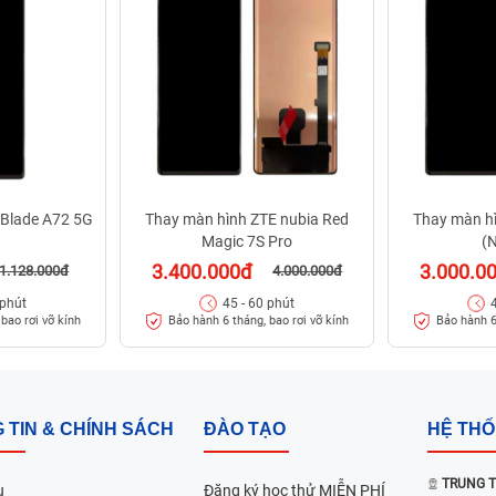
 Blade A72 5G
Thay màn hình ZTE nubia Red
Thay màn h
Magic 7S Pro
(
3.400.000đ
3.000.0
1.128.000đ
4.000.000đ
 phút
45 - 60 phút
bao rơi vỡ kính
Bảo hành 6 tháng, bao rơi vỡ kính
Bảo hành 6
 TIN & CHÍNH SÁCH
ĐÀO TẠO
HỆ TH
TRUNG T
u
Đăng ký học thử MIỄN PHÍ