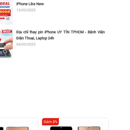
iPhone Like New
13/03/2025
Địa chỉ thay pin iPhone UY TÍN TPHCM - Bệnh Viện
Điện Thoại, Laptop 24h
04/03/2025
Giảm 8%
Giảm 16%
Thay 