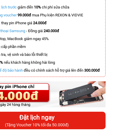
 lịch trước
giảm đến
10%
chi phí sửa chữa
g voucher
99.000đ
mua Phụ kiện REXON & VIDVIE
T
thay pin iPhone giá
24.000đ
n thoại Samsung
- Đồng giá
240.000đ
top, MacBook giảm ngay 45%
 cấp phần mềm
tra, vệ sinh và báo lỗi thiết bị
0%
nếu khách hàng không hài lòng
ế độ bảo hành
đều có chính sách hỗ trợ giá lên đến
300.000đ
Đặt lịch ngay
(Tặng Voucher 10% tối đa 50.000đ)
-6.500.000đ
-6.200.000đ