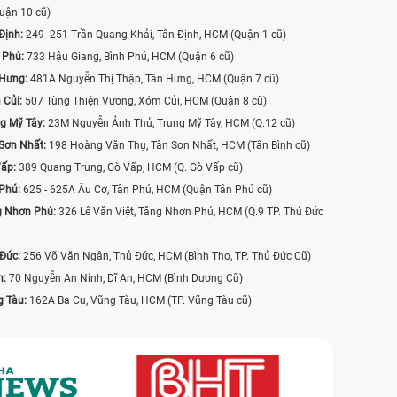
uận 10 cũ)
Định:
249 -251 Trần Quang Khải, Tân Định, HCM (Quận 1 cũ)
 Phú:
733 Hậu Giang, Bình Phú, HCM (Quận 6 cũ)
 Hưng:
481A Nguyễn Thị Thập, Tân Hưng, HCM (Quận 7 cũ)
 Củi:
507 Tùng Thiện Vương, Xóm Củi, HCM (Quận 8 cũ)
g Mỹ Tây:
23M Nguyễn Ảnh Thủ, Trung Mỹ Tây, HCM (Q.12 cũ)
Sơn Nhất:
198 Hoàng Văn Thụ, Tân Sơn Nhất, HCM (Tân Bình cũ)
Vấp:
389 Quang Trung, Gò Vấp, HCM (Q. Gò Vấp cũ)
 Phú:
625 - 625A Âu Cơ, Tân Phú, HCM (Quận Tân Phú cũ)
g Nhơn Phú:
326 Lê Văn Việt, Tăng Nhơn Phú, HCM (Q.9 TP. Thủ Đức
 Đức:
256 Võ Văn Ngân, Thủ Đức, HCM (Bình Thọ, TP. Thủ Đức Cũ)
n:
70 Nguyễn An Ninh, Dĩ An, HCM (Bình Dương Cũ)
g Tàu:
162A Ba Cu, Vũng Tàu, HCM (TP. Vũng Tàu cũ)