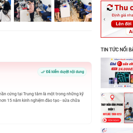
326 Lê Văn Vi
256 Võ Văn Ng
70 Nguyễn An 
24h Vũng Tàu:
198 Hoàng Văn
TIN TỨC NỔI B
Đã kiểm duyệt nội dung
Phần cứng tại Trung tâm là một trong những kỹ
 hơn 15 năm kinh nghiệm đào tạo - sửa chữa