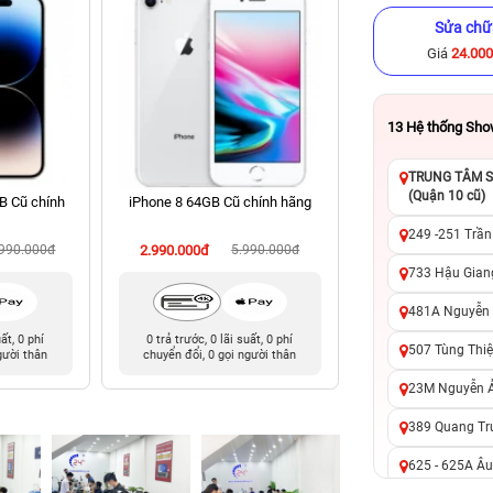
Sửa chữ
Giá
24.00
13
Hệ thống Sh
TRUNG TÂM SỬ
(Quận 10 cũ)
B Cũ chính
iPhone 8 64GB Cũ chính hãng
iPhone 14 Pro Ma
chính hã
249 -251 Trần
.990.000đ
2.990.000đ
5.990.000đ
13.990.000đ
19
733 Hậu Giang
481A Nguyễn T
uất, 0 phí
0 trả trước, 0 lãi suất, 0 phí
0 trả trước, 0 lãi 
507 Tùng Thiệ
gười thân
chuyển đổi, 0 gọi người thân
chuyển đổi, 0 gọi 
23M Nguyễn Ản
389 Quang Tru
625 - 625A Âu