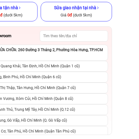
a tận nhà
Sửa giao nhận tại nhà
0đ
(dưới 5km)
Giá
0đ
(dưới 5km)
owroom
A CHỮA: 260 Đường 3 Tháng 2, Phường Hòa Hưng, TP.HCM
x 128GB cũ
iPhone 15 Pro Max 256GB Cũ
iPhone XS 64GB C
ng
chính hãng
 Quang Khải, Tân Định, Hồ Chí Minh (Quận 1 cũ)
.990.000đ
17.490.000đ
23.990.000đ
3.590.000đ
9
, Bình Phú, Hồ Chí Minh (Quận 6 cũ)
hị Thập, Tân Hưng, Hồ Chí Minh (Quận 7 cũ)
suất, 0 phí
0 trả trước, 0 lãi suất, 0 phí
0 trả trước, 0 lãi
n Vương, Xóm Củi, Hồ Chí Minh (Quận 8 cũ)
người thân
chuyển đổi, 0 gọi người thân
chuyển đổi, 0 gọi
h Thủ, Trung Mỹ Tây, Hồ Chí Minh (Q.12 cũ)
ng, Gò Vấp, Hồ Chí Minh (Q. Gò Vấp cũ)
 Cơ, Tân Phú, Hồ Chí Minh (Quận Tân Phú cũ)