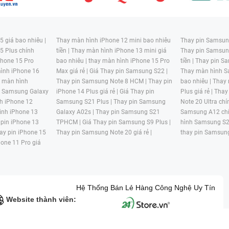
 giá bao nhiêu |
Thay màn hình iPhone 12 mini bao nhiêu
Thay pin Samsung
5 Plus chính
tiền |
Thay màn hình iPhone 13 mini giá
Thay pin Samsun
hone 15 Pro
bao nhiêu |
thay màn hình iPhone 15 Pro
tiền |
Thay pin Sa
ình iPhone 16
Max giá rẻ |
Giá Thay pin Samsung S22 |
Thay màn hình S
y màn hình
Thay pin Samsung Note 8 HCM |
Thay pin
bao nhiêu |
Thay
n Samsung Galaxy
iPhone 14 Plus giá rẻ |
Giá Thay pin
Plus giá rẻ |
Thay
h iPhone 12
Samsung S21 Plus |
Thay pin Samsung
Note 20 Ultra chí
ình iPhone 13
Galaxy A02s |
Thay pin Samsung S21
Samsung A12 chí
 pin iPhone 13
TPHCM |
Giá Thay pin Samsung S9 Plus |
hình Samsung S2
ay pin iPhone 15
Thay pin Samsung Note 20 giá rẻ |
thay pin Samsung
hone 11 Pro giá
Hệ Thống Bán Lẻ Hàng Công Nghệ Uy Tín
Website thành viên: