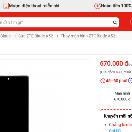
Mượn điện thoại miễn phí
Hoàn tiền 100%
 Blade
Sửa ZTE Blade A52
Thay màn hình ZTE Blade A52
670.000 đ
8
(Giá gồm VAT, xuất 
45 - 60 phút
Màn hình
670.000 đ
Khuyến mãi nổ
Chẳng lo nắ
Chi tiết