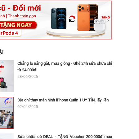
ệt, Tăng Nhơn Phú, Hồ Chí Minh (Q.9 TP. Thủ Đức cũ)
ân, Thủ Đức, Hồ Chí Minh (Bình Thọ, TP. Thủ Đức Cũ)
Ninh, Dĩ An, Hồ Chí Minh (Bình Dương Cũ)
 162A Ba Cu, Vũng Tàu, Hồ Chí Minh (TP. Vũng Tàu cũ)
 Thụ, Tân Sơn Nhất, Hồ Chí Minh (Tân Bình cũ)
ẬT
Chẳng lo nắng gắt, mưa giông - Ghé 24h sửa chữa chỉ
từ 24.000đ!
28/06/2026
Địa chỉ thay màn hình iPhone Quận 1 UY TÍN, lấy liền
02/04/2025
Sửa chữa có DEAL - TẶNG Voucher 200.000đ mua