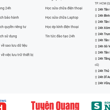
TP. HCM
(Q
ụng 24h
Học sửa chữa điện thoại
24h Tân 
24h Bình
ách bảo hành
Học sửa chữa Laptop
24h Tân
ch quyền riêng tư
Học ép kính điện thoại
24h Xóm
24h Trun
ách sử dụng
Tin tức đào tạo 24h
24h Tân 
 về sao lưu dữ liệu
24h Gò 
24h Tân
về việc lưu trữ thiết bị
24h Tăn
cũ)
24h Thủ
24h Dĩ A
24h Vũn