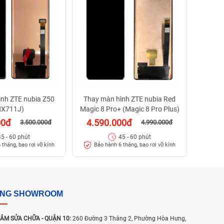
95
Bảo
ình ZTE nubia Z50
Thay màn hình ZTE nubia Red
NX711J)
Magic 8 Pro+ (Magic 8 Pro Plus)
00đ
4.590.000đ
3.500.000đ
4.990.000đ
45 - 60 phút
45 - 60 phút
 tháng, bao rơi vỡ kính
Bảo hành 6 tháng, bao rơi vỡ kính
ỐNG SHOWROOM
ÂM SỬA CHỮA - QUẬN 10:
260 Đường 3 Tháng 2, Phường Hòa Hưng,