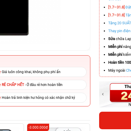
[1.7–31.8]
Đặt
[1.7–31.8]
Tặn
Tặng 20 SUẤ
Thay pin điệ
Sửa
chữa Lap
Miễn phí
nâng
Miễn phí
kiểm 
Hoàn tiền 10
Máy ngoài
Ch
Giá luôn công khai, không phụ phí ẩn
RẺ CHẤP HẾT
- Ở đâu rẻ hơn hoàn tiền
Hoàn trả linh kiện hư hỏng có xác nhận chữ ký
-3.000.000đ
-6.000.000đ