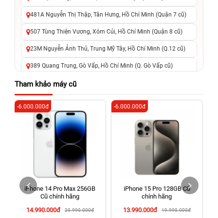
481A Nguyễn Thị Thập, Tân Hưng, Hồ Chí Minh (Quận 7 cũ)
507 Tùng Thiện Vương, Xóm Củi, Hồ Chí Minh (Quận 8 cũ)
23M Nguyễn Ảnh Thủ, Trung Mỹ Tây, Hồ Chí Minh (Q.12 cũ)
389 Quang Trung, Gò Vấp, Hồ Chí Minh (Q. Gò Vấp cũ)
625 - 625A Âu Cơ, Tân Phú, Hồ Chí Minh (Quận Tân Phú cũ)
Tham khảo máy cũ
326 Lê Văn Việt, Tăng Nhơn Phú, Hồ Chí Minh (Q.9 TP. Thủ
-6.000.000đ
-6.000.000đ
-6
Đức cũ)
256 Võ Văn Ngân, Thủ Đức, Hồ Chí Minh (Bình Thọ, TP. Thủ
Đức Cũ)
70 Nguyễn An Ninh, Dĩ An, Hồ Chí Minh (Bình Dương Cũ)
24h Vũng Tàu: 162A Ba Cu, Vũng Tàu, Hồ Chí Minh (TP. Vũng
Tàu cũ)
iPhone 14 Pro Max 256GB
iPhone 15 Pro 128GB Cũ
198 Hoàng Văn Thụ, Tân Sơn Nhất, Hồ Chí Minh (Tân Bình
Cũ chính hãng
chính hãng
cũ)
14.990.000đ
13.990.000đ
20.990.000đ
19.990.000đ