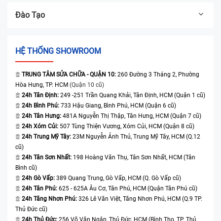
Đào Tạo
HỆ THỐNG SHOWROOM
TRUNG TÂM SỬA CHỮA - QUẬN 10:
260 Đường 3 Tháng 2, Phường
Hòa Hưng, TP. HCM
(Quận 10 cũ)
24h Tân Định:
249 -251 Trần Quang Khải, Tân Định, HCM (Quận 1 cũ)
24h Bình Phú:
733 Hậu Giang, Bình Phú, HCM (Quận 6 cũ)
24h Tân Hưng:
481A Nguyễn Thị Thập, Tân Hưng, HCM (Quận 7 cũ)
24h Xóm Củi:
507 Tùng Thiện Vương, Xóm Củi, HCM (Quận 8 cũ)
24h Trung Mỹ Tây:
23M Nguyễn Ảnh Thủ, Trung Mỹ Tây, HCM (Q.12
cũ)
24h Tân Sơn Nhất:
198 Hoàng Văn Thụ, Tân Sơn Nhất, HCM (Tân
Bình cũ)
24h Gò Vấp:
389 Quang Trung, Gò Vấp, HCM (Q. Gò Vấp cũ)
24h Tân Phú:
625 - 625A Âu Cơ, Tân Phú, HCM (Quận Tân Phú cũ)
24h Tăng Nhơn Phú:
326 Lê Văn Việt, Tăng Nhơn Phú, HCM (Q.9 TP.
Thủ Đức cũ)
24h Thủ Đức:
256 Võ Văn Ngân, Thủ Đức, HCM (Bình Thọ, TP. Thủ