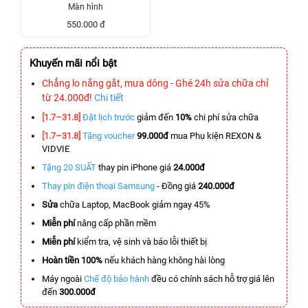
Màn hình
550.000 đ
Khuyến mãi nổi bật
Chẳng lo nắng gắt, mưa dông - Ghé 24h sửa chữa chỉ
từ 24.000đ!
Chi tiết
[1.7–31.8]
Đặt lịch trước
giảm đến
10%
chi phí sửa chữa
[1.7–31.8]
Tặng voucher
99.000đ
mua Phụ kiện REXON &
VIDVIE
Tặng 20 SUẤT
thay pin iPhone giá
24.000đ
Thay pin điện thoại Samsung
- Đồng giá
240.000đ
Sửa
chữa Laptop, MacBook giảm ngay 45%
Miễn phí
nâng cấp phần mềm
Miễn phí
kiểm tra, vệ sinh và báo lỗi thiết bị
Hoàn tiền 100%
nếu khách hàng không hài lòng
Máy ngoài
Chế độ bảo hành
đều có chính sách hỗ trợ giá lên
đến
300.000đ