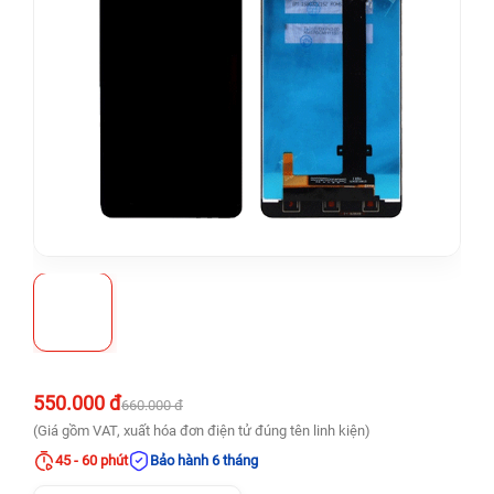
550.000 đ
660.000 đ
(Giá gồm VAT, xuất hóa đơn điện tử đúng tên linh kiện)
45 - 60 phút
Bảo hành 6 tháng