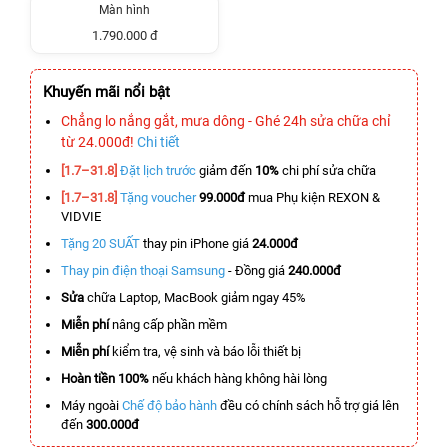
Màn hình
1.790.000 đ
Khuyến mãi nổi bật
Chẳng lo nắng gắt, mưa dông - Ghé 24h sửa chữa chỉ
từ 24.000đ!
Chi tiết
[1.7–31.8]
Đặt lịch trước
giảm đến
10%
chi phí sửa chữa
[1.7–31.8]
Tặng voucher
99.000đ
mua Phụ kiện REXON &
VIDVIE
Tặng 20 SUẤT
thay pin iPhone giá
24.000đ
Thay pin điện thoại Samsung
- Đồng giá
240.000đ
Sửa
chữa Laptop, MacBook giảm ngay 45%
Miễn phí
nâng cấp phần mềm
Miễn phí
kiểm tra, vệ sinh và báo lỗi thiết bị
Hoàn tiền 100%
nếu khách hàng không hài lòng
Máy ngoài
Chế độ bảo hành
đều có chính sách hỗ trợ giá lên
đến
300.000đ