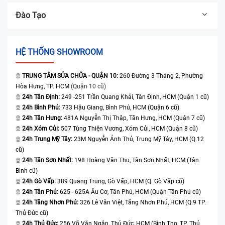
Đào Tạo
HỆ THỐNG SHOWROOM
TRUNG TÂM SỬA CHỮA - QUẬN 10:
260 Đường 3 Tháng 2, Phường
Hòa Hưng, TP. HCM
(Quận 10 cũ)
24h Tân Định:
249 -251 Trần Quang Khải, Tân Định, HCM (Quận 1 cũ)
24h Bình Phú:
733 Hậu Giang, Bình Phú, HCM (Quận 6 cũ)
24h Tân Hưng:
481A Nguyễn Thị Thập, Tân Hưng, HCM (Quận 7 cũ)
24h Xóm Củi:
507 Tùng Thiện Vương, Xóm Củi, HCM (Quận 8 cũ)
24h Trung Mỹ Tây:
23M Nguyễn Ảnh Thủ, Trung Mỹ Tây, HCM (Q.12
cũ)
24h Tân Sơn Nhất:
198 Hoàng Văn Thụ, Tân Sơn Nhất, HCM (Tân
Bình cũ)
24h Gò Vấp:
389 Quang Trung, Gò Vấp, HCM (Q. Gò Vấp cũ)
24h Tân Phú:
625 - 625A Âu Cơ, Tân Phú, HCM (Quận Tân Phú cũ)
24h Tăng Nhơn Phú:
326 Lê Văn Việt, Tăng Nhơn Phú, HCM (Q.9 TP.
Thủ Đức cũ)
24h Thủ Đức:
256 Võ Văn Ngân, Thủ Đức, HCM (Bình Thọ, TP. Thủ