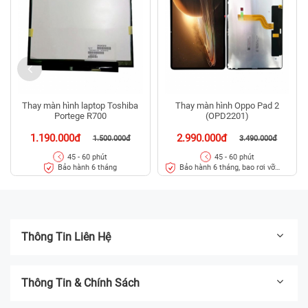
Thay màn hình laptop Toshiba
Thay màn hình Oppo Pad 2
Portege R700
(OPD2201)
1.190.000đ
2.990.000đ
1.500.000đ
3.490.000đ
45 - 60 phút
45 - 60 phút
Bảo hành 6 tháng
Bảo hành 6 tháng, bao rơi vỡ
kính
Thông Tin Liên Hệ
Thông Tin & Chính Sách