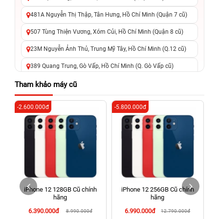
481A Nguyễn Thị Thập, Tân Hưng, Hồ Chí Minh (Quận 7 cũ)
507 Tùng Thiện Vương, Xóm Củi, Hồ Chí Minh (Quận 8 cũ)
23M Nguyễn Ảnh Thủ, Trung Mỹ Tây, Hồ Chí Minh (Q.12 cũ)
389 Quang Trung, Gò Vấp, Hồ Chí Minh (Q. Gò Vấp cũ)
625 - 625A Âu Cơ, Tân Phú, Hồ Chí Minh (Quận Tân Phú cũ)
Tham khảo máy cũ
326 Lê Văn Việt, Tăng Nhơn Phú, Hồ Chí Minh (Q.9 TP. Thủ
-2.600.000đ
-5.800.000đ
-4
Đức cũ)
256 Võ Văn Ngân, Thủ Đức, Hồ Chí Minh (Bình Thọ, TP. Thủ
Đức Cũ)
70 Nguyễn An Ninh, Dĩ An, Hồ Chí Minh (Bình Dương Cũ)
24h Vũng Tàu: 162A Ba Cu, Vũng Tàu, Hồ Chí Minh (TP. Vũng
Tàu cũ)
iPhone 12 128GB Cũ chính
iPhone 12 256GB Cũ chính
198 Hoàng Văn Thụ, Tân Sơn Nhất, Hồ Chí Minh (Tân Bình
hãng
hãng
cũ)
6.390.000đ
6.990.000đ
8.990.000đ
12.790.000đ