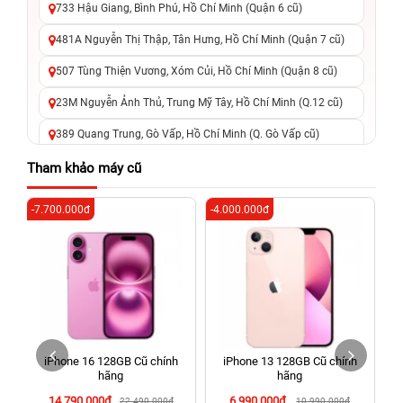
733 Hậu Giang, Bình Phú, Hồ Chí Minh (Quận 6 cũ)
481A Nguyễn Thị Thập, Tân Hưng, Hồ Chí Minh (Quận 7 cũ)
507 Tùng Thiện Vương, Xóm Củi, Hồ Chí Minh (Quận 8 cũ)
23M Nguyễn Ảnh Thủ, Trung Mỹ Tây, Hồ Chí Minh (Q.12 cũ)
389 Quang Trung, Gò Vấp, Hồ Chí Minh (Q. Gò Vấp cũ)
625 - 625A Âu Cơ, Tân Phú, Hồ Chí Minh (Quận Tân Phú cũ)
Tham khảo máy cũ
326 Lê Văn Việt, Tăng Nhơn Phú, Hồ Chí Minh (Q.9 TP. Thủ
-7.700.000đ
-4.000.000đ
-6
Đức cũ)
256 Võ Văn Ngân, Thủ Đức, Hồ Chí Minh (Bình Thọ, TP. Thủ
Đức Cũ)
70 Nguyễn An Ninh, Dĩ An, Hồ Chí Minh (Bình Dương Cũ)
24h Vũng Tàu: 162A Ba Cu, Vũng Tàu, Hồ Chí Minh (TP. Vũng
Tàu cũ)
iPhone 16 128GB Cũ chính
iPhone 13 128GB Cũ chính
198 Hoàng Văn Thụ, Tân Sơn Nhất, Hồ Chí Minh (Tân Bình
hãng
hãng
cũ)
14.790.000đ
6.990.000đ
22.490.000đ
10.990.000đ