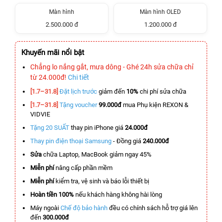
Màn hình
Màn hình OLED
2.500.000 đ
1.200.000 đ
Khuyến mãi nổi bật
Chẳng lo nắng gắt, mưa dông - Ghé 24h sửa chữa chỉ
từ 24.000đ!
Chi tiết
[1.7–31.8]
Đặt lịch trước
giảm đến
10%
chi phí sửa chữa
[1.7–31.8]
Tặng voucher
99.000đ
mua Phụ kiện REXON &
VIDVIE
Tặng 20 SUẤT
thay pin iPhone giá
24.000đ
Thay pin điện thoại Samsung
- Đồng giá
240.000đ
Sửa
chữa Laptop, MacBook giảm ngay 45%
Miễn phí
nâng cấp phần mềm
Miễn phí
kiểm tra, vệ sinh và báo lỗi thiết bị
Hoàn tiền 100%
nếu khách hàng không hài lòng
Máy ngoài
Chế độ bảo hành
đều có chính sách hỗ trợ giá lên
đến
300.000đ