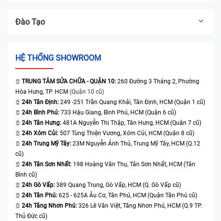
Đào Tạo
HỆ THỐNG SHOWROOM
TRUNG TÂM SỬA CHỮA - QUẬN 10:
260 Đường 3 Tháng 2, Phường
Hòa Hưng, TP. HCM
(Quận 10 cũ)
24h Tân Định:
249 -251 Trần Quang Khải, Tân Định, HCM (Quận 1 cũ)
24h Bình Phú:
733 Hậu Giang, Bình Phú, HCM (Quận 6 cũ)
24h Tân Hưng:
481A Nguyễn Thị Thập, Tân Hưng, HCM (Quận 7 cũ)
24h Xóm Củi:
507 Tùng Thiện Vương, Xóm Củi, HCM (Quận 8 cũ)
24h Trung Mỹ Tây:
23M Nguyễn Ảnh Thủ, Trung Mỹ Tây, HCM (Q.12
cũ)
24h Tân Sơn Nhất:
198 Hoàng Văn Thụ, Tân Sơn Nhất, HCM (Tân
Bình cũ)
24h Gò Vấp:
389 Quang Trung, Gò Vấp, HCM (Q. Gò Vấp cũ)
24h Tân Phú:
625 - 625A Âu Cơ, Tân Phú, HCM (Quận Tân Phú cũ)
24h Tăng Nhơn Phú:
326 Lê Văn Việt, Tăng Nhơn Phú, HCM (Q.9 TP.
Thủ Đức cũ)