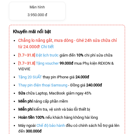
Màn hình
3.950.000 đ
Khuyến mãi nổi bật
Chẳng lo nắng gắt, mưa dông - Ghé 24h sửa chữa chỉ
từ 24.000đ!
Chi tiết
[1.7–31.8]
Đặt lịch trước
giảm đến
10%
chi phí sửa chữa
[1.7–31.8]
Tặng voucher
99.000đ
mua Phụ kiện REXON &
VIDVIE
Tặng 20 SUẤT
thay pin iPhone giá
24.000đ
Thay pin điện thoại Samsung
- Đồng giá
240.000đ
Sửa
chữa Laptop, MacBook giảm ngay 45%
Miễn phí
nâng cấp phần mềm
Miễn phí
kiểm tra, vệ sinh và báo lỗi thiết bị
Hoàn tiền 100%
nếu khách hàng không hài lòng
Máy ngoài
Chế độ bảo hành
đều có chính sách hỗ trợ giá lên
đến
300.000đ