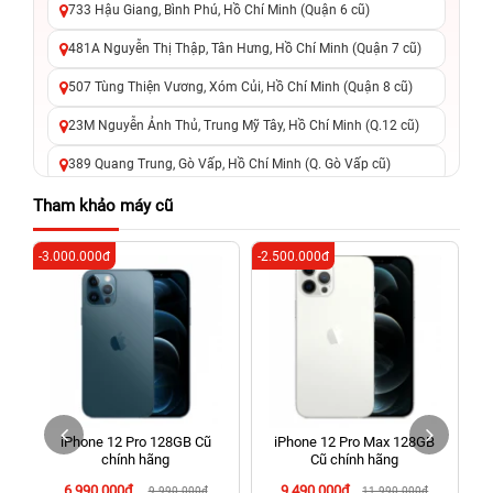
733 Hậu Giang, Bình Phú, Hồ Chí Minh (Quận 6 cũ)
481A Nguyễn Thị Thập, Tân Hưng, Hồ Chí Minh (Quận 7 cũ)
507 Tùng Thiện Vương, Xóm Củi, Hồ Chí Minh (Quận 8 cũ)
23M Nguyễn Ảnh Thủ, Trung Mỹ Tây, Hồ Chí Minh (Q.12 cũ)
389 Quang Trung, Gò Vấp, Hồ Chí Minh (Q. Gò Vấp cũ)
625 - 625A Âu Cơ, Tân Phú, Hồ Chí Minh (Quận Tân Phú cũ)
Tham khảo máy cũ
326 Lê Văn Việt, Tăng Nhơn Phú, Hồ Chí Minh (Q.9 TP. Thủ
-3.000.000đ
-2.500.000đ
-8
Đức cũ)
256 Võ Văn Ngân, Thủ Đức, Hồ Chí Minh (Bình Thọ, TP. Thủ
Đức Cũ)
70 Nguyễn An Ninh, Dĩ An, Hồ Chí Minh (Bình Dương Cũ)
24h Vũng Tàu: 162A Ba Cu, Vũng Tàu, Hồ Chí Minh (TP. Vũng
Tàu cũ)
h
iPhone 12 Pro 128GB Cũ
iPhone 12 Pro Max 128GB
198 Hoàng Văn Thụ, Tân Sơn Nhất, Hồ Chí Minh (Tân Bình
g
chính hãng
Cũ chính hãng
cũ)
6.990.000đ
9.490.000đ
9.990.000đ
11.990.000đ