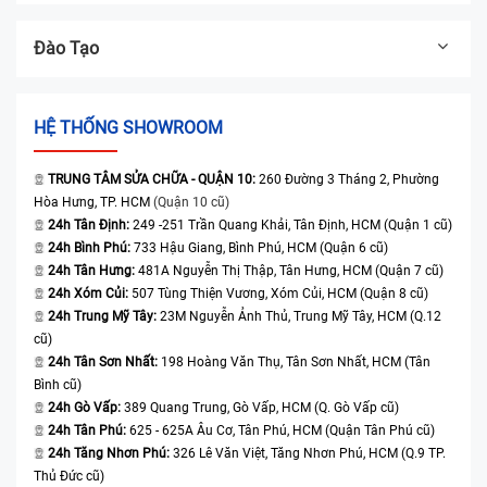
Đào Tạo
HỆ THỐNG SHOWROOM
TRUNG TÂM SỬA CHỮA - QUẬN 10:
260 Đường 3 Tháng 2, Phường
Hòa Hưng, TP. HCM
(Quận 10 cũ)
24h Tân Định:
249 -251 Trần Quang Khải, Tân Định, HCM (Quận 1 cũ)
24h Bình Phú:
733 Hậu Giang, Bình Phú, HCM (Quận 6 cũ)
24h Tân Hưng:
481A Nguyễn Thị Thập, Tân Hưng, HCM (Quận 7 cũ)
24h Xóm Củi:
507 Tùng Thiện Vương, Xóm Củi, HCM (Quận 8 cũ)
24h Trung Mỹ Tây:
23M Nguyễn Ảnh Thủ, Trung Mỹ Tây, HCM (Q.12
cũ)
24h Tân Sơn Nhất:
198 Hoàng Văn Thụ, Tân Sơn Nhất, HCM (Tân
Bình cũ)
24h Gò Vấp:
389 Quang Trung, Gò Vấp, HCM (Q. Gò Vấp cũ)
24h Tân Phú:
625 - 625A Âu Cơ, Tân Phú, HCM (Quận Tân Phú cũ)
24h Tăng Nhơn Phú:
326 Lê Văn Việt, Tăng Nhơn Phú, HCM (Q.9 TP.
Thủ Đức cũ)