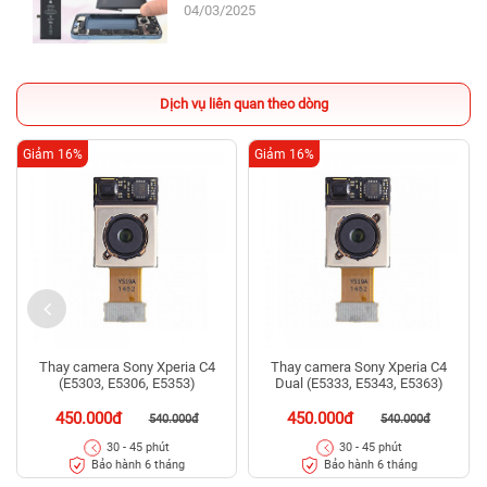
04/03/2025
Dịch vụ liên quan theo dòng
Giảm 16%
Giảm 16%
Thay camera Sony Xperia C4
Thay camera Sony Xperia C4
(E5303, E5306, E5353)
Dual (E5333, E5343, E5363)
450.000đ
450.000đ
540.000đ
540.000đ
30 - 45 phút
30 - 45 phút
Bảo hành 6 tháng
Bảo hành 6 tháng