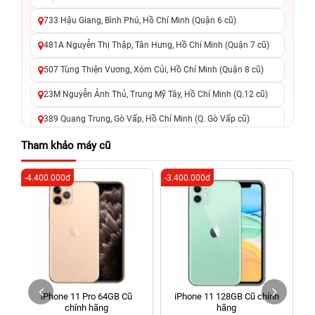
733 Hậu Giang, Bình Phú, Hồ Chí Minh (Quận 6 cũ)
481A Nguyễn Thị Thập, Tân Hưng, Hồ Chí Minh (Quận 7 cũ)
507 Tùng Thiện Vương, Xóm Củi, Hồ Chí Minh (Quận 8 cũ)
23M Nguyễn Ảnh Thủ, Trung Mỹ Tây, Hồ Chí Minh (Q.12 cũ)
389 Quang Trung, Gò Vấp, Hồ Chí Minh (Q. Gò Vấp cũ)
625 - 625A Âu Cơ, Tân Phú, Hồ Chí Minh (Quận Tân Phú cũ)
Tham khảo máy cũ
326 Lê Văn Việt, Tăng Nhơn Phú, Hồ Chí Minh (Q.9 TP. Thủ
-4.400.000đ
-3.400.000đ
-7
Đức cũ)
256 Võ Văn Ngân, Thủ Đức, Hồ Chí Minh (Bình Thọ, TP. Thủ
Đức Cũ)
70 Nguyễn An Ninh, Dĩ An, Hồ Chí Minh (Bình Dương Cũ)
24h Vũng Tàu: 162A Ba Cu, Vũng Tàu, Hồ Chí Minh (TP. Vũng
Tàu cũ)
iPhone 11 Pro 64GB Cũ
iPhone 11 128GB Cũ chính
198 Hoàng Văn Thụ, Tân Sơn Nhất, Hồ Chí Minh (Tân Bình
chính hãng
hãng
cũ)