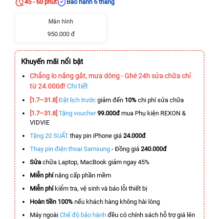
45 - 60 phút
Bảo hành 6 tháng
Màn hình
950.000 đ
Khuyến mãi nổi bật
Chẳng lo nắng gắt, mưa dông - Ghé 24h sửa chữa chỉ
từ 24.000đ!
Chi tiết
[1.7–31.8]
Đặt lịch trước
giảm đến
10%
chi phí sửa chữa
[1.7–31.8]
Tặng voucher
99.000đ
mua Phụ kiện REXON &
VIDVIE
Tặng 20 SUẤT
thay pin iPhone giá
24.000đ
Thay pin điện thoại Samsung
- Đồng giá
240.000đ
Sửa
chữa Laptop, MacBook giảm ngay 45%
Miễn phí
nâng cấp phần mềm
Miễn phí
kiểm tra, vệ sinh và báo lỗi thiết bị
Hoàn tiền 100%
nếu khách hàng không hài lòng
Máy ngoài
Chế độ bảo hành
đều có chính sách hỗ trợ giá lên