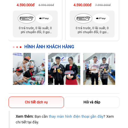
4.590.000đ
4.590.000đ
8.990.000đ
7.990.000đ
0 trả trước, 0 lãi suất, 0
0 trả trước, 0 lãi suất, 0
phí chuyển đổi, 0 gọi
phí chuyển đổi, 0 gọi
người thân
người thân
HÌNH ẢNH KHÁCH HÀNG
Chi tiết dịch vụ
Hỏi và đáp
Xem thêm:
Bạn cần
thay màn hình điện thoại gần đây
? Xem
chi tiết tại đây.