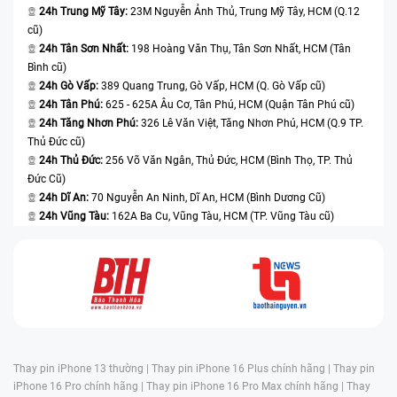
24h Trung Mỹ Tây:
23M Nguyễn Ảnh Thủ, Trung Mỹ Tây, HCM (Q.12
cũ)
24h Tân Sơn Nhất:
198 Hoàng Văn Thụ, Tân Sơn Nhất, HCM (Tân
Bình cũ)
24h Gò Vấp:
389 Quang Trung, Gò Vấp, HCM (Q. Gò Vấp cũ)
24h Tân Phú:
625 - 625A Âu Cơ, Tân Phú, HCM (Quận Tân Phú cũ)
24h Tăng Nhơn Phú:
326 Lê Văn Việt, Tăng Nhơn Phú, HCM (Q.9 TP.
Thủ Đức cũ)
24h Thủ Đức:
256 Võ Văn Ngân, Thủ Đức, HCM (Bình Thọ, TP. Thủ
Đức Cũ)
24h Dĩ An:
70 Nguyễn An Ninh, Dĩ An, HCM (Bình Dương Cũ)
24h Vũng Tàu:
162A Ba Cu, Vũng Tàu, HCM (TP. Vũng Tàu cũ)
Thay pin iPhone 13 thường |
Thay pin iPhone 16 Plus chính hãng |
Thay pin
iPhone 16 Pro chính hãng |
Thay pin iPhone 16 Pro Max chính hãng |
Thay