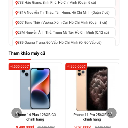
733 Hậu Giang, Bình Phú, Hồ Chí Minh (Quận 6 cũ)
481A Nguyễn Thị Thập, Tân Hưng, Hồ Chí Minh (Quận 7 cũ)
507 Tùng Thiện Vương, Xóm Củi, Hồ Chí Minh (Quận 8 cũ)
23M Nguyễn Ảnh Thủ, Trung Mỹ Tây, Hồ Chí Minh (Q.12 cũ)
389 Quang Trung, Gò Vấp, Hồ Chí Minh (Q. Gò Vấp cũ)
625 - 625A Âu Cơ, Tân Phú, Hồ Chí Minh (Quận Tân Phú cũ)
Tham khảo máy cũ
326 Lê Văn Việt, Tăng Nhơn Phú, Hồ Chí Minh (Q.9 TP. Thủ
-4.500.000đ
-4.900.000đ
-3
Đức cũ)
256 Võ Văn Ngân, Thủ Đức, Hồ Chí Minh (Bình Thọ, TP. Thủ
Đức Cũ)
70 Nguyễn An Ninh, Dĩ An, Hồ Chí Minh (Bình Dương Cũ)
24h Vũng Tàu: 162A Ba Cu, Vũng Tàu, Hồ Chí Minh (TP. Vũng
Tàu cũ)
iPhone 14 Plus 128GB Cũ
iPhone 11 Pro 256GB Cũ
198 Hoàng Văn Thụ, Tân Sơn Nhất, Hồ Chí Minh (Tân Bình
chính hãng
chính hãng
cũ)
9.490.000đ
5.090.000đ
13.990.000đ
9.990.000đ