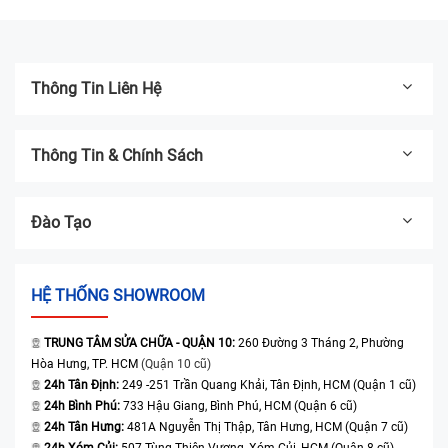
kính
kính
Thông Tin Liên Hệ
Thông Tin & Chính Sách
Đào Tạo
HỆ THỐNG SHOWROOM
TRUNG TÂM SỬA CHỮA - QUẬN 10:
260 Đường 3 Tháng 2, Phường
Hòa Hưng, TP. HCM
(Quận 10 cũ)
24h Tân Định:
249 -251 Trần Quang Khải, Tân Định, HCM (Quận 1 cũ)
24h Bình Phú:
733 Hậu Giang, Bình Phú, HCM (Quận 6 cũ)
24h Tân Hưng:
481A Nguyễn Thị Thập, Tân Hưng, HCM (Quận 7 cũ)
24h Xóm Củi:
507 Tùng Thiện Vương, Xóm Củi, HCM (Quận 8 cũ)