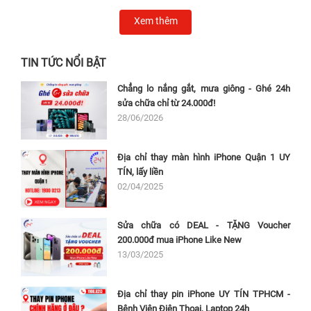
Xem thêm
TIN TỨC NỔI BẬT
Chẳng lo nắng gắt, mưa giông - Ghé 24h
sửa chữa chỉ từ 24.000đ!
28/06/2026
Địa chỉ thay màn hình iPhone Quận 1 UY
TÍN, lấy liền
02/04/2025
Sửa chữa có DEAL - TẶNG Voucher
200.000đ mua iPhone Like New
13/03/2025
Địa chỉ thay pin iPhone UY TÍN TPHCM -
Bệnh Viện Điện Thoại, Laptop 24h