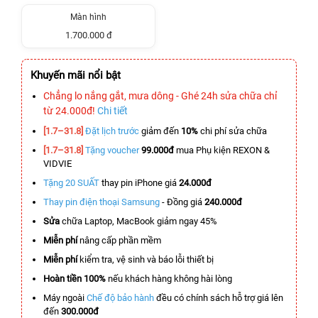
Màn hình
1.700.000 đ
Khuyến mãi nổi bật
Chẳng lo nắng gắt, mưa dông - Ghé 24h sửa chữa chỉ
từ 24.000đ!
Chi tiết
[1.7–31.8]
Đặt lịch trước
giảm đến
10%
chi phí sửa chữa
[1.7–31.8]
Tặng voucher
99.000đ
mua Phụ kiện REXON &
VIDVIE
Tặng 20 SUẤT
thay pin iPhone giá
24.000đ
Thay pin điện thoại Samsung
- Đồng giá
240.000đ
Sửa
chữa Laptop, MacBook giảm ngay 45%
Miễn phí
nâng cấp phần mềm
Miễn phí
kiểm tra, vệ sinh và báo lỗi thiết bị
Hoàn tiền 100%
nếu khách hàng không hài lòng
Máy ngoài
Chế độ bảo hành
đều có chính sách hỗ trợ giá lên
đến
300.000đ