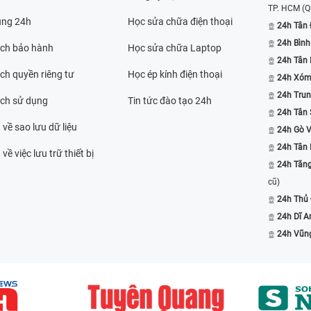
TP. HCM
(Q
ụng 24h
Học sửa chữa điện thoại
24h Tân 
24h Bình
ách bảo hành
Học sửa chữa Laptop
24h Tân
ch quyền riêng tư
Học ép kính điện thoại
24h Xóm
24h Trun
ách sử dụng
Tin tức đào tạo 24h
24h Tân 
 về sao lưu dữ liệu
24h Gò 
24h Tân
về việc lưu trữ thiết bị
24h Tăn
cũ)
24h Thủ
24h Dĩ A
24h Vũn