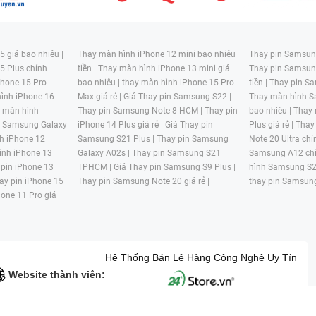
 giá bao nhiêu |
Thay màn hình iPhone 12 mini bao nhiêu
Thay pin Samsung
5 Plus chính
tiền |
Thay màn hình iPhone 13 mini giá
Thay pin Samsun
hone 15 Pro
bao nhiêu |
thay màn hình iPhone 15 Pro
tiền |
Thay pin Sa
ình iPhone 16
Max giá rẻ |
Giá Thay pin Samsung S22 |
Thay màn hình S
y màn hình
Thay pin Samsung Note 8 HCM |
Thay pin
bao nhiêu |
Thay
n Samsung Galaxy
iPhone 14 Plus giá rẻ |
Giá Thay pin
Plus giá rẻ |
Thay
h iPhone 12
Samsung S21 Plus |
Thay pin Samsung
Note 20 Ultra chí
ình iPhone 13
Galaxy A02s |
Thay pin Samsung S21
Samsung A12 chí
 pin iPhone 13
TPHCM |
Giá Thay pin Samsung S9 Plus |
hình Samsung S2
ay pin iPhone 15
Thay pin Samsung Note 20 giá rẻ |
thay pin Samsung
hone 11 Pro giá
Hệ Thống Bán Lẻ Hàng Công Nghệ Uy Tín
Website thành viên: