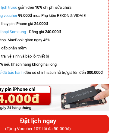
 lịch trước
giảm đến
10%
chi phí sửa chữa
g voucher
99.000đ
mua Phụ kiện REXON & VIDVIE
T
thay pin iPhone giá
24.000đ
n thoại Samsung
- Đồng giá
240.000đ
top, MacBook giảm ngay 45%
 cấp phần mềm
tra, vệ sinh và báo lỗi thiết bị
0%
nếu khách hàng không hài lòng
ế độ bảo hành
đều có chính sách hỗ trợ giá lên đến
300.000đ
Đặt lịch ngay
(Tặng Voucher 10% tối đa 50.000đ)
-4.400.000đ
-4.900.000đ