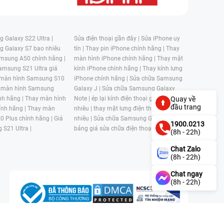
 Galaxy S22 Ultra |
Sửa điện thoại gần đây |
Sửa iPhone uy
g Galaxy S7 bao nhiêu
tín |
Thay pin iPhone chính hãng |
Thay
msung A50 chính hãng |
màn hình iPhone chính hãng |
Thay mặt
amsung S21 Ultra giá
kính iPhone chính hãng |
Thay kính lưng
 màn hình Samsung S10
iPhone chính hãng |
Sửa chữa Samsung
 màn hình Samsung
Galaxy J |
Sửa chữa Samsung Galaxy
nh hãng |
Thay màn hình
Note |
ép lại kính điện thoại giá bao
Quay về
đầu trang
nh hãng |
Thay màn
nhiêu |
thay mặt lưng điện thoại giá bao
0 Plus chính hãng |
Giá
nhiêu |
Sửa chữa Samsung Galaxy S |
1900.0213
 S21 Ultra |
bảng giá sửa chữa điện thoại samsung |
(8h - 22h)
Chat Zalo
(8h - 22h)
Chat ngay
(8h - 22h)