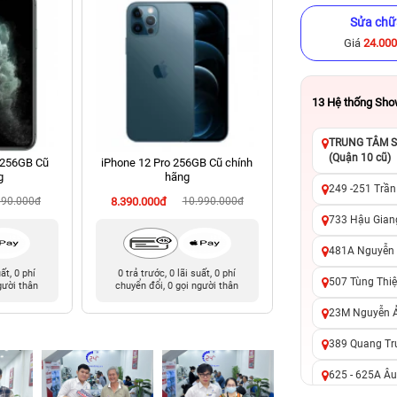
Sửa chữ
Giá
24.00
13
Hệ thống Sh
TRUNG TÂM SỬ
(Quận 10 cũ)
 256GB Cũ
iPhone 12 Pro 256GB Cũ chính
iPhone 13 Pro 256
g
hãng
hãng
249 -251 Trần
990.000đ
8.390.000đ
10.990.000đ
9.490.000đ
14
733 Hậu Giang
481A Nguyễn T
uất, 0 phí
0 trả trước, 0 lãi suất, 0 phí
0 trả trước, 0 lãi 
507 Tùng Thiệ
gười thân
chuyển đổi, 0 gọi người thân
chuyển đổi, 0 gọi 
23M Nguyễn Ản
389 Quang Tru
625 - 625A Âu