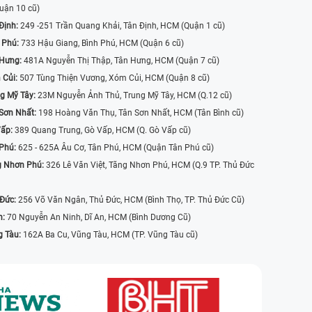
uận 10 cũ)
Định:
249 -251 Trần Quang Khải, Tân Định, HCM (Quận 1 cũ)
 Phú:
733 Hậu Giang, Bình Phú, HCM (Quận 6 cũ)
 Hưng:
481A Nguyễn Thị Thập, Tân Hưng, HCM (Quận 7 cũ)
 Củi:
507 Tùng Thiện Vương, Xóm Củi, HCM (Quận 8 cũ)
g Mỹ Tây:
23M Nguyễn Ảnh Thủ, Trung Mỹ Tây, HCM (Q.12 cũ)
Sơn Nhất:
198 Hoàng Văn Thụ, Tân Sơn Nhất, HCM (Tân Bình cũ)
Vấp:
389 Quang Trung, Gò Vấp, HCM (Q. Gò Vấp cũ)
 Phú:
625 - 625A Âu Cơ, Tân Phú, HCM (Quận Tân Phú cũ)
g Nhơn Phú:
326 Lê Văn Việt, Tăng Nhơn Phú, HCM (Q.9 TP. Thủ Đức
 Đức:
256 Võ Văn Ngân, Thủ Đức, HCM (Bình Thọ, TP. Thủ Đức Cũ)
n:
70 Nguyễn An Ninh, Dĩ An, HCM (Bình Dương Cũ)
g Tàu:
162A Ba Cu, Vũng Tàu, HCM (TP. Vũng Tàu cũ)