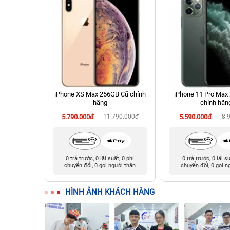
hính hãng
iPhone XS Max 256GB Cũ chính
iPhone 11 Pro Max
hãng
chính hãn
90.000đ
5.790.000đ
11.790.000đ
5.590.000đ
8.
t, 0 phí
0 trả trước, 0 lãi suất, 0 phí
0 trả trước, 0 lãi s
ười thân
chuyển đổi, 0 gọi người thân
chuyển đổi, 0 gọi n
HÌNH ẢNH KHÁCH HÀNG