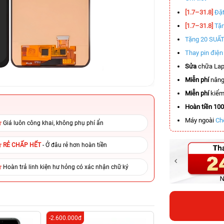
[1.7–31.8]
Đặt
[1.7–31.8]
Tặn
Tặng 20 SUẤ
Thay pin điệ
Sửa
chữa Lap
Miễn phí
nâng
Miễn phí
kiểm 
Hoàn tiền 10
Máy ngoài
Ch
Giá luôn công khai, không phụ phí ẩn
RẺ CHẤP HẾT
- Ở đâu rẻ hơn hoàn tiền
Hoàn trả linh kiện hư hỏng có xác nhận chữ ký
-2.600.000đ
-5.500.000đ