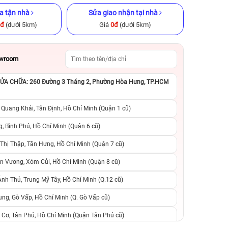
a tận nhà
Sửa giao nhận tại nhà
0đ
(dưới 5km)
Giá
0đ
(dưới 5km)
owroom
A CHỮA: 260 Đường 3 Tháng 2, Phường Hòa Hưng, TP.HCM
GB Cũ chính
iPhone 11 Pro 64GB Cũ chính
iPhone 11 Pro M
hãng
chính h
 Quang Khải, Tân Định, Hồ Chí Minh (Quận 1 cũ)
.990.000đ
4.590.000đ
8.990.000đ
6.090.000đ
1
, Bình Phú, Hồ Chí Minh (Quận 6 cũ)
hị Thập, Tân Hưng, Hồ Chí Minh (Quận 7 cũ)
suất, 0 phí
0 trả trước, 0 lãi suất, 0 phí
0 trả trước, 0 lãi
n Vương, Xóm Củi, Hồ Chí Minh (Quận 8 cũ)
người thân
chuyển đổi, 0 gọi người thân
chuyển đổi, 0 gọi
h Thủ, Trung Mỹ Tây, Hồ Chí Minh (Q.12 cũ)
ng, Gò Vấp, Hồ Chí Minh (Q. Gò Vấp cũ)
 Cơ, Tân Phú, Hồ Chí Minh (Quận Tân Phú cũ)