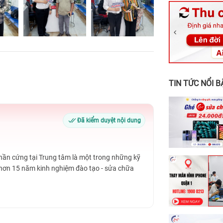
326 Lê Văn Vi
256 Võ Văn Ng
70 Nguyễn An 
24h Vũng Tàu:
198 Hoàng Văn
TIN TỨC NỔI B
Đã kiểm duyệt nội dung
Phần cứng tại Trung tâm là một trong những kỹ
 hơn 15 năm kinh nghiệm đào tạo - sửa chữa