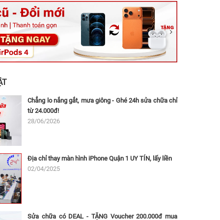
ệt, Tăng Nhơn Phú, Hồ Chí Minh (Q.9 TP. Thủ Đức cũ)
ân, Thủ Đức, Hồ Chí Minh (Bình Thọ, TP. Thủ Đức Cũ)
Ninh, Dĩ An, Hồ Chí Minh (Bình Dương Cũ)
 162A Ba Cu, Vũng Tàu, Hồ Chí Minh (TP. Vũng Tàu cũ)
 Thụ, Tân Sơn Nhất, Hồ Chí Minh (Tân Bình cũ)
ẬT
Chẳng lo nắng gắt, mưa giông - Ghé 24h sửa chữa chỉ
từ 24.000đ!
28/06/2026
Địa chỉ thay màn hình iPhone Quận 1 UY TÍN, lấy liền
02/04/2025
Sửa chữa có DEAL - TẶNG Voucher 200.000đ mua