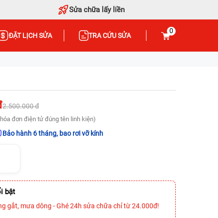
Sửa chữa lấy liền
0
ĐẶT LỊCH SỬA
TRA CỨU SỬA
đ
2.500.000 đ
hóa đơn điện tử đúng tên linh kiện)
Bảo hành 6 tháng, bao rơi vỡ kính
i bật
ng gắt, mưa dông - Ghé 24h sửa chữa chỉ từ 24.000đ!