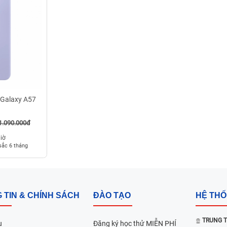
 Galaxy A57
1.090.000đ
giờ
sắc 6 tháng
 TIN & CHÍNH SÁCH
ĐÀO TẠO
HỆ TH
TRUNG T
u
Đăng ký học thử MIỄN PHÍ