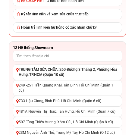
RẺ CHẤP HẾT
- Ở đâu rẻ hơn hoàn tiền
Ký tên linh kiện và xem sửa chữa trực tiếp
Hoàn trả linh kiện hư hỏng có xác nhận chữ ký
13
Hệ thống Showroom
TRUNG TÂM SỬA CHỮA: 260 Đường 3 Tháng 2, Phường Hòa
Hưng, TP.HCM (Quận 10 cũ)
249 -251 Trần Quang Khải, Tân Định, Hồ Chí Minh (Quận 1
cũ)
733 Hậu Giang, Bình Phú, Hồ Chí Minh (Quận 6 cũ)
481A Nguyễn Thị Thập, Tân Hưng, Hồ Chí Minh (Quận 7 cũ)
507 Tùng Thiện Vương, Xóm Củi, Hồ Chí Minh (Quận 8 cũ)
23M Nguyễn Ảnh Thủ, Trung Mỹ Tây, Hồ Chí Minh (Q.12 cũ)