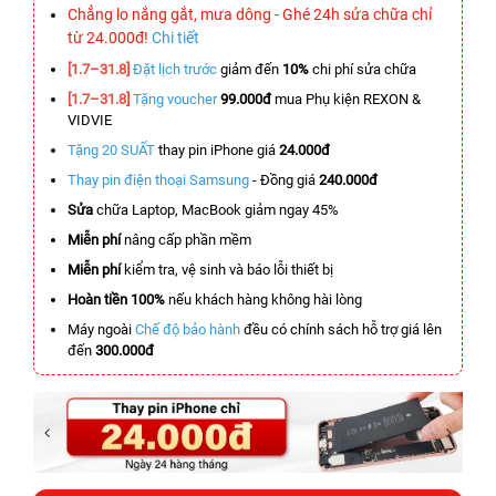
Chẳng lo nắng gắt, mưa dông - Ghé 24h sửa chữa chỉ
từ 24.000đ!
Chi tiết
[1.7–31.8]
Đặt lịch trước
giảm đến
10%
chi phí sửa chữa
[1.7–31.8]
Tặng voucher
99.000đ
mua Phụ kiện REXON &
VIDVIE
Tặng 20 SUẤT
thay pin iPhone giá
24.000đ
Thay pin điện thoại Samsung
- Đồng giá
240.000đ
Sửa
chữa Laptop, MacBook giảm ngay 45%
Miễn phí
nâng cấp phần mềm
Miễn phí
kiểm tra, vệ sinh và báo lỗi thiết bị
Hoàn tiền 100%
nếu khách hàng không hài lòng
Máy ngoài
Chế độ bảo hành
đều có chính sách hỗ trợ giá lên
đến
300.000đ