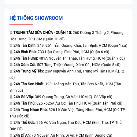
HỆ THỐNG SHOWROOM
TRUNG TÂM SỬA CHỮA - QUẬN 10:
260 Đường 3 Tháng 2, Phường
Hòa Hưng, TP. HCM
(Quận 10 cũ)
24h Tân Định:
249 -251 Trần Quang Khải, Tân Định, HCM (Quận 1 cũ)
24h Bình Phú:
733 Hậu Giang, Bình Phú, HCM (Quận 6 cũ)
24h Tân Hưng:
481A Nguyễn Thị Thập, Tân Hưng, HCM (Quận 7 cũ)
24h Xóm Củi:
507 Tùng Thiện Vương, Xóm Củi, HCM (Quận 8 cũ)
24h Trung Mỹ Tây:
23M Nguyễn Ảnh Thủ, Trung Mỹ Tây, HCM (Q.12
cũ)
24h Tân Sơn Nhất:
198 Hoàng Văn Thụ, Tân Sơn Nhất, HCM (Tân
Bình cũ)
24h Gò Vấp:
389 Quang Trung, Gò Vấp, HCM (Q. Gò Vấp cũ)
24h Tân Phú:
625 - 625A Âu Cơ, Tân Phú, HCM (Quận Tân Phú cũ)
24h Tăng Nhơn Phú:
326 Lê Văn Việt, Tăng Nhơn Phú, HCM (Q.9 TP.
Thủ Đức cũ)
24h Thủ Đức:
256 Võ Văn Ngân, Thủ Đức, HCM (Bình Thọ, TP. Thủ
Đức Cũ)
24h Dĩ An:
70 Nguyễn An Ninh, Dĩ An, HCM (Bình Dương Cũ)