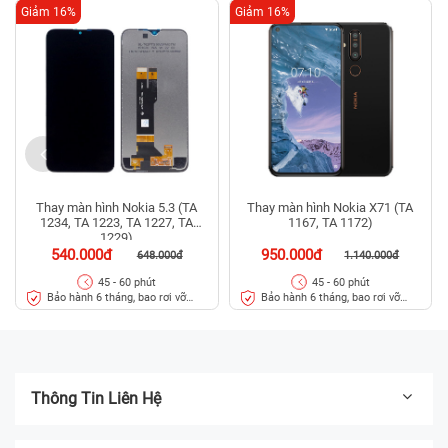
Giảm 16%
Giảm 16%
Thay màn hình Nokia 5.3 (TA
Thay màn hình Nokia X71 (TA
1234, TA 1223, TA 1227, TA
1167, TA 1172)
1229)
540.000đ
950.000đ
648.000đ
1.140.000đ
45 - 60 phút
45 - 60 phút
Bảo hành 6 tháng, bao rơi vỡ
Bảo hành 6 tháng, bao rơi vỡ
kính
kính
Thông Tin Liên Hệ