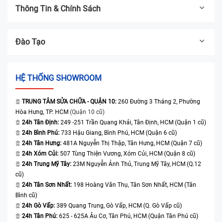
Thông Tin & Chính Sách
Đào Tạo
HỆ THỐNG SHOWROOM
TRUNG TÂM SỬA CHỮA - QUẬN 10:
260 Đường 3 Tháng 2, Phường
Hòa Hưng, TP. HCM
(Quận 10 cũ)
24h Tân Định:
249 -251 Trần Quang Khải, Tân Định, HCM (Quận 1 cũ)
24h Bình Phú:
733 Hậu Giang, Bình Phú, HCM (Quận 6 cũ)
24h Tân Hưng:
481A Nguyễn Thị Thập, Tân Hưng, HCM (Quận 7 cũ)
24h Xóm Củi:
507 Tùng Thiện Vương, Xóm Củi, HCM (Quận 8 cũ)
24h Trung Mỹ Tây:
23M Nguyễn Ảnh Thủ, Trung Mỹ Tây, HCM (Q.12
cũ)
24h Tân Sơn Nhất:
198 Hoàng Văn Thụ, Tân Sơn Nhất, HCM (Tân
Bình cũ)
24h Gò Vấp:
389 Quang Trung, Gò Vấp, HCM (Q. Gò Vấp cũ)
24h Tân Phú:
625 - 625A Âu Cơ, Tân Phú, HCM (Quận Tân Phú cũ)