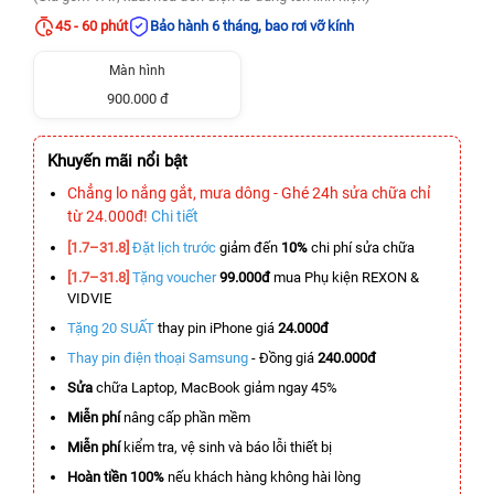
45 - 60 phút
Bảo hành 6 tháng, bao rơi vỡ kính
Màn hình
900.000 đ
Khuyến mãi nổi bật
Chẳng lo nắng gắt, mưa dông - Ghé 24h sửa chữa chỉ
từ 24.000đ!
Chi tiết
[1.7–31.8]
Đặt lịch trước
giảm đến
10%
chi phí sửa chữa
[1.7–31.8]
Tặng voucher
99.000đ
mua Phụ kiện REXON &
VIDVIE
Tặng 20 SUẤT
thay pin iPhone giá
24.000đ
Thay pin điện thoại Samsung
- Đồng giá
240.000đ
Sửa
chữa Laptop, MacBook giảm ngay 45%
Miễn phí
nâng cấp phần mềm
Miễn phí
kiểm tra, vệ sinh và báo lỗi thiết bị
Hoàn tiền 100%
nếu khách hàng không hài lòng