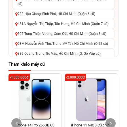
cũ)
733 Hậu Giang, Bình Phú, Hồ Chí Minh (Quận 6 cũ)
481A Nguyễn Thị Thập, Tân Hưng, Hồ Chí Minh (Quận 7 cũ)
507 Tùng Thiện Vương, Xóm Củi, Hồ Chí Minh (Quận 8 cũ)
23M Nguyễn Ảnh Thủ, Trung Mỹ Tây, Hồ Chí Minh (Q.12 cũ)
389 Quang Trung, Gò Vấp, Hồ Chí Minh (Q. Gò Vấp cũ)
625 - 625A Âu Cơ, Tân Phú, Hồ Chí Minh (Quận Tân Phú cũ)
Tham khảo máy cũ
326 Lê Văn Việt, Tăng Nhơn Phú, Hồ Chí Minh (Q.9 TP. Thủ
-4.000.000đ
-2.000.000đ
-6
Đức cũ)
256 Võ Văn Ngân, Thủ Đức, Hồ Chí Minh (Bình Thọ, TP. Thủ
Đức Cũ)
70 Nguyễn An Ninh, Dĩ An, Hồ Chí Minh (Bình Dương Cũ)
24h Vũng Tàu: 162A Ba Cu, Vũng Tàu, Hồ Chí Minh (TP. Vũng
Tàu cũ)
iPhone 14 Pro 256GB Cũ
iPhone 11 64GB Cũ chính