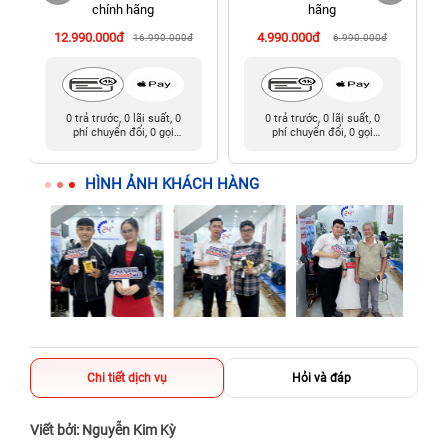
198 Hoàng Văn Thụ, Tân Sơn Nhất, Hồ Chí Minh (Tân Bình
chính hãng
hãng
cũ)
12.990.000đ
4.990.000đ
16.990.000đ
6.990.000đ
0 trả trước, 0 lãi suất, 0
0 trả trước, 0 lãi suất, 0
phí chuyển đổi, 0 gọi
phí chuyển đổi, 0 gọi
người thân
người thân
HÌNH ẢNH KHÁCH HÀNG
Chi tiết dịch vụ
Hỏi và đáp
Viết bởi: Nguyễn Kim Kỳ