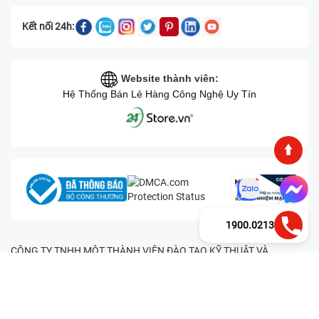
Kết nối 24h:
Website thành viên:
Hệ Thống Bán Lẻ Hàng Công Nghệ Uy Tín
1900.0213
CÔNG TY TNHH MỘT THÀNH VIÊN ĐÀO TẠO KỸ THUẬT VÀ
THƯƠNG MẠI HAI BỐN GIỜ Mã số thuế: 0305245702 Địa chỉ:
122/12G Tạ uyên, Phường 4, Quận 11, Thành phố Hồ Chí Minh, Việt
Nam