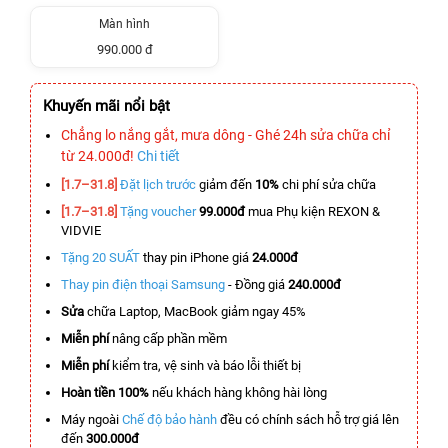
Màn hình
990.000 đ
Khuyến mãi nổi bật
Chẳng lo nắng gắt, mưa dông - Ghé 24h sửa chữa chỉ
từ 24.000đ!
Chi tiết
[1.7–31.8]
Đặt lịch trước
giảm đến
10%
chi phí sửa chữa
[1.7–31.8]
Tặng voucher
99.000đ
mua Phụ kiện REXON &
VIDVIE
Tặng 20 SUẤT
thay pin iPhone giá
24.000đ
Thay pin điện thoại Samsung
- Đồng giá
240.000đ
Sửa
chữa Laptop, MacBook giảm ngay 45%
Miễn phí
nâng cấp phần mềm
Miễn phí
kiểm tra, vệ sinh và báo lỗi thiết bị
Hoàn tiền 100%
nếu khách hàng không hài lòng
Máy ngoài
Chế độ bảo hành
đều có chính sách hỗ trợ giá lên
đến
300.000đ