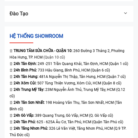
Đào Tạo
HỆ THỐNG SHOWROOM
TRUNG TÂM SỬA CHỮA - QUẬN 10:
260 Đường 3 Tháng 2, Phường
Hòa Hưng, TP. HCM
(Quận 10 cũ)
24h Tân Định:
249 -251 Trần Quang Khải, Tân Định, HCM (Quận 1 cũ)
24h Bình Phú:
733 Hậu Giang, Bình Phú, HCM (Quận 6 cũ)
24h Tân Hưng:
481A Nguyễn Thị Thập, Tân Hưng, HCM (Quận 7 cũ)
24h Xóm Củi:
507 Tùng Thiện Vương, Xóm Củi, HCM (Quận 8 cũ)
24h Trung Mỹ Tây:
23M Nguyễn Ảnh Thủ, Trung Mỹ Tây, HCM (Q.12
cũ)
24h Tân Sơn Nhất:
198 Hoàng Văn Thụ, Tân Sơn Nhất, HCM (Tân
Bình cũ)
24h Gò Vấp:
389 Quang Trung, Gò Vấp, HCM (Q. Gò Vấp cũ)
24h Tân Phú:
625 - 625A Âu Cơ, Tân Phú, HCM (Quận Tân Phú cũ)
24h Tăng Nhơn Phú:
326 Lê Văn Việt, Tăng Nhơn Phú, HCM (Q.9 TP.
Thủ Đức cũ)