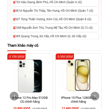
733 Hậu Giang, Bình Phú, Hồ Chí Minh (Quận 6 cũ)
481A Nguyễn Thị Thập, Tân Hưng, Hồ Chí Minh (Quận 7 cũ)
507 Tùng Thiện Vương, Xóm Củi, Hồ Chí Minh (Quận 8 cũ)
23M Nguyễn Ảnh Thủ, Trung Mỹ Tây, Hồ Chí Minh (Q.12 cũ)
389 Quang Trung, Gò Vấp, Hồ Chí Minh (Q. Gò Vấp cũ)
625 - 625A Âu Cơ, Tân Phú, Hồ Chí Minh (Quận Tân Phú cũ)
Tham khảo máy cũ
326 Lê Văn Việt, Tăng Nhơn Phú, Hồ Chí Minh (Q.9 TP. Thủ
-3.100.000đ
-5.500.000đ
-2
Đức cũ)
256 Võ Văn Ngân, Thủ Đức, Hồ Chí Minh (Bình Thọ, TP. Thủ
Đức Cũ)
70 Nguyễn An Ninh, Dĩ An, Hồ Chí Minh (Bình Dương Cũ)
24h Vũng Tàu: 162A Ba Cu, Vũng Tàu, Hồ Chí Minh (TP. Vũng
Tàu cũ)
iPhone 12 Pro Max 512GB
iPhone 15 Plus 128GB Cũ
198 Hoàng Văn Thụ, Tân Sơn Nhất, Hồ Chí Minh (Tân Bình
Cũ chính hãng
chính hãng
cũ)
10.890.000đ
12.490.000đ
13.990.000đ
17.990.000đ