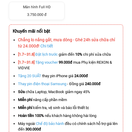
Màn hình Full HD
3.750.000 đ
Khuyến mãi nổi bật
Chẳng lo nắng gắt, mưa dông - Ghé 24h sửa chữa chỉ
từ 24.000đ!
Chi tiết
[1.7–31.8]
Đặt lịch trước
giảm đến
10%
chi phí sửa chữa
[1.7–31.8]
Tặng voucher
99.000đ
mua Phụ kiện REXON &
VIDVIE
Tặng 20 SUẤT
thay pin iPhone giá
24.000đ
Thay pin điện thoại Samsung
- Đồng giá
240.000đ
Sửa
chữa Laptop, MacBook giảm ngay 45%
Miễn phí
nâng cấp phần mềm
Miễn phí
kiểm tra, vệ sinh và báo lỗi thiết bị
Hoàn tiền 100%
nếu khách hàng không hài lòng
Máy ngoài
Chế độ bảo hành
đều có chính sách hỗ trợ giá lên
đến
300.000đ