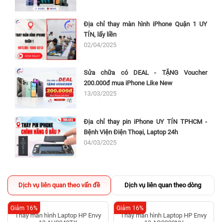
Địa chỉ thay màn hình iPhone Quận 1 UY
TÍN, lấy liền
02/04/2025
Sửa chữa có DEAL - TẶNG Voucher
200.000đ mua iPhone Like New
13/03/2025
Địa chỉ thay pin iPhone UY TÍN TPHCM -
Bệnh Viện Điện Thoại, Laptop 24h
04/03/2025
Dịch vụ liên quan theo vấn đề
Dịch vụ liên quan theo dòng
Giảm 16%
Giảm 16%
Thay màn hình Laptop HP Envy
Thay màn hình Laptop HP Envy