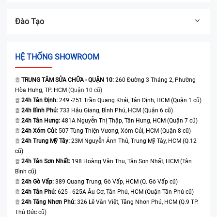
Đào Tạo
HỆ THỐNG SHOWROOM
TRUNG TÂM SỬA CHỮA - QUẬN 10:
260 Đường 3 Tháng 2, Phường
Hòa Hưng, TP. HCM
(Quận 10 cũ)
24h Tân Định:
249 -251 Trần Quang Khải, Tân Định, HCM (Quận 1 cũ)
24h Bình Phú:
733 Hậu Giang, Bình Phú, HCM (Quận 6 cũ)
24h Tân Hưng:
481A Nguyễn Thị Thập, Tân Hưng, HCM (Quận 7 cũ)
24h Xóm Củi:
507 Tùng Thiện Vương, Xóm Củi, HCM (Quận 8 cũ)
24h Trung Mỹ Tây:
23M Nguyễn Ảnh Thủ, Trung Mỹ Tây, HCM (Q.12
cũ)
24h Tân Sơn Nhất:
198 Hoàng Văn Thụ, Tân Sơn Nhất, HCM (Tân
Bình cũ)
24h Gò Vấp:
389 Quang Trung, Gò Vấp, HCM (Q. Gò Vấp cũ)
24h Tân Phú:
625 - 625A Âu Cơ, Tân Phú, HCM (Quận Tân Phú cũ)
24h Tăng Nhơn Phú:
326 Lê Văn Việt, Tăng Nhơn Phú, HCM (Q.9 TP.
Thủ Đức cũ)