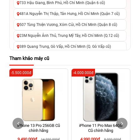
733 Hậu Giang, Bình Phú, Hồ Chí Minh (Quận 6 cũ)
481A Nguyễn Thị Thập, Tân Hưng, Hồ Chí Minh (Quận 7 cũ)
507 Tùng Thiện Vương, Xóm Củi, Hồ Chí Minh (Quận 8 cũ)
23M Nguyễn Ảnh Thủ, Trung Mỹ Tây, Hồ Chí Minh (Q.12 cũ)
389 Quang Trung, Gò Vấp, Hồ Chí Minh (Q. Gò Vấp cũ)
625 - 625A Âu Cơ, Tân Phú, Hồ Chí Minh (Quận Tân Phú cũ)
Tham khảo máy cũ
326 Lê Văn Việt, Tăng Nhơn Phú, Hồ Chí Minh (Q.9 TP. Thủ
-5.500.000đ
-4.000.000đ
-8
Đức cũ)
256 Võ Văn Ngân, Thủ Đức, Hồ Chí Minh (Bình Thọ, TP. Thủ
Đức Cũ)
70 Nguyễn An Ninh, Dĩ An, Hồ Chí Minh (Bình Dương Cũ)
24h Vũng Tàu: 162A Ba Cu, Vũng Tàu, Hồ Chí Minh (TP. Vũng
Tàu cũ)
h
iPhone 13 Pro 256GB Cũ
iPhone 11 Pro Max 64GB
198 Hoàng Văn Thụ, Tân Sơn Nhất, Hồ Chí Minh (Tân Bình
chính hãng
Cũ chính hãng
cũ)
9.490.000đ
4.990.000đ
14.990.000đ
8.990.000đ