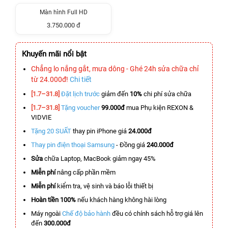
Màn hình Full HD
3.750.000 đ
Khuyến mãi nổi bật
Chẳng lo nắng gắt, mưa dông - Ghé 24h sửa chữa chỉ
từ 24.000đ!
Chi tiết
[1.7–31.8]
Đặt lịch trước
giảm đến
10%
chi phí sửa chữa
[1.7–31.8]
Tặng voucher
99.000đ
mua Phụ kiện REXON &
VIDVIE
Tặng 20 SUẤT
thay pin iPhone giá
24.000đ
Thay pin điện thoại Samsung
- Đồng giá
240.000đ
Sửa
chữa Laptop, MacBook giảm ngay 45%
Miễn phí
nâng cấp phần mềm
Miễn phí
kiểm tra, vệ sinh và báo lỗi thiết bị
Hoàn tiền 100%
nếu khách hàng không hài lòng
Máy ngoài
Chế độ bảo hành
đều có chính sách hỗ trợ giá lên
đến
300.000đ