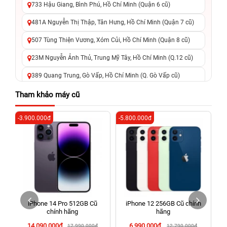
733 Hậu Giang, Bình Phú, Hồ Chí Minh (Quận 6 cũ)
481A Nguyễn Thị Thập, Tân Hưng, Hồ Chí Minh (Quận 7 cũ)
507 Tùng Thiện Vương, Xóm Củi, Hồ Chí Minh (Quận 8 cũ)
23M Nguyễn Ảnh Thủ, Trung Mỹ Tây, Hồ Chí Minh (Q.12 cũ)
389 Quang Trung, Gò Vấp, Hồ Chí Minh (Q. Gò Vấp cũ)
625 - 625A Âu Cơ, Tân Phú, Hồ Chí Minh (Quận Tân Phú cũ)
Tham khảo máy cũ
326 Lê Văn Việt, Tăng Nhơn Phú, Hồ Chí Minh (Q.9 TP. Thủ
-3.900.000đ
-5.800.000đ
-7
Đức cũ)
256 Võ Văn Ngân, Thủ Đức, Hồ Chí Minh (Bình Thọ, TP. Thủ
Đức Cũ)
70 Nguyễn An Ninh, Dĩ An, Hồ Chí Minh (Bình Dương Cũ)
24h Vũng Tàu: 162A Ba Cu, Vũng Tàu, Hồ Chí Minh (TP. Vũng
Tàu cũ)
iPhone 14 Pro 512GB Cũ
iPhone 12 256GB Cũ chính
198 Hoàng Văn Thụ, Tân Sơn Nhất, Hồ Chí Minh (Tân Bình
chính hãng
hãng
cũ)
14.090.000đ
6.990.000đ
17.990.000đ
12.790.000đ