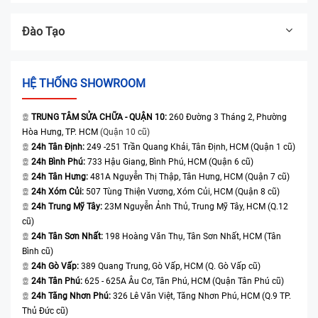
Đào Tạo
HỆ THỐNG SHOWROOM
TRUNG TÂM SỬA CHỮA - QUẬN 10:
260 Đường 3 Tháng 2, Phường
Hòa Hưng, TP. HCM
(Quận 10 cũ)
24h Tân Định:
249 -251 Trần Quang Khải, Tân Định, HCM (Quận 1 cũ)
24h Bình Phú:
733 Hậu Giang, Bình Phú, HCM (Quận 6 cũ)
24h Tân Hưng:
481A Nguyễn Thị Thập, Tân Hưng, HCM (Quận 7 cũ)
24h Xóm Củi:
507 Tùng Thiện Vương, Xóm Củi, HCM (Quận 8 cũ)
24h Trung Mỹ Tây:
23M Nguyễn Ảnh Thủ, Trung Mỹ Tây, HCM (Q.12
cũ)
24h Tân Sơn Nhất:
198 Hoàng Văn Thụ, Tân Sơn Nhất, HCM (Tân
Bình cũ)
24h Gò Vấp:
389 Quang Trung, Gò Vấp, HCM (Q. Gò Vấp cũ)
24h Tân Phú:
625 - 625A Âu Cơ, Tân Phú, HCM (Quận Tân Phú cũ)
24h Tăng Nhơn Phú:
326 Lê Văn Việt, Tăng Nhơn Phú, HCM (Q.9 TP.
Thủ Đức cũ)