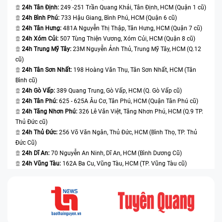
24h Tân Định:
249 -251 Trần Quang Khải, Tân Định, HCM (Quận 1 cũ)
24h Bình Phú:
733 Hậu Giang, Bình Phú, HCM (Quận 6 cũ)
1. Khách hàng được xem trực tiếp quy trình thay thế
24h Tân Hưng:
481A Nguyễn Thị Thập, Tân Hưng, HCM (Quận 7 cũ)
24h Xóm Củi:
507 Tùng Thiện Vương, Xóm Củi, HCM (Quận 8 cũ)
Đây cũng là điều mà khách hàng luôn lo lắng khi
24h Trung Mỹ Tây:
23M Nguyễn Ảnh Thủ, Trung Mỹ Tây, HCM (Q.12
mang laptop đến bất kỳ trung tâm sửa chữa nào. Nắm
cũ)
bắt được điều đó các dịch vụ sửa chữa, thay thế linh
24h Tân Sơn Nhất:
198 Hoàng Văn Thụ, Tân Sơn Nhất, HCM (Tân
kiện, màn hình laptop tại Bệnh Viện Điện Thoại, Laptop
Bình cũ)
24h luôn trực tiếp công khai. Điều này sẽ giúp khách
24h Gò Vấp:
389 Quang Trung, Gò Vấp, HCM (Q. Gò Vấp cũ)
24h Tân Phú:
625 - 625A Âu Cơ, Tân Phú, HCM (Quận Tân Phú cũ)
hàng an tâm và tin tưởng hơn vào trung tâm đồng thời
24h Tăng Nhơn Phú:
326 Lê Văn Việt, Tăng Nhơn Phú, HCM (Q.9 TP.
khẳng định được độ uy tín của mình đối với khách
Thủ Đức cũ)
hàng. Thời gian thay diễn ra nhanh không quá 60 phút,
24h Thủ Đức:
256 Võ Văn Ngân, Thủ Đức, HCM (Bình Thọ, TP. Thủ
khách hàng có thể trực tiếp quan sát quá trình sửa lỗi.
Đức Cũ)
24h Dĩ An:
70 Nguyễn An Ninh, Dĩ An, HCM (Bình Dương Cũ)
2. Đội ngũ kỹ thuật giàu kinh nghiệm
24h Vũng Tàu:
162A Ba Cu, Vũng Tàu, HCM (TP. Vũng Tàu cũ)
Đội ngũ kỹ thuật viên có tay nghề cao chuyên nghiệp
nhiều năm kinh nghiệm về các dịch vụ sửa laptop HP
Elitebook Folio 9470M, 9480M nói riêng và các dòng
laptop khác nói chung. Sẽ tự tin hoàn thành mọi vấn