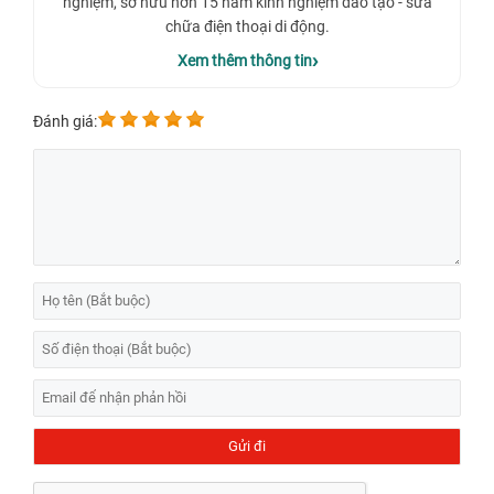
nghiệm, sở hữu hơn 15 năm kinh nghiệm đào tạo - sửa
chữa điện thoại di động.
Xem thêm thông tin
Đánh giá:
Dịch vụ thay màn hình Laptop HP Elitebook Folio
9470M, 9480M chính hãng, uy tín tại TPHCM?
Dấu hiệu màn hình laptop HP Elitebook Folio 9470M,
9480M bị hỏng
Màn hình bị mờ không hiển thị rõ nét nội dung hay
hình ảnh.
Độ hiển thị màu sắc bị sai lệch so với lúc ban đầu