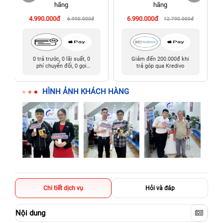
198 Hoàng Văn Thụ, Tân Sơn Nhất, Hồ Chí Minh (Tân Bình
hãng
hãng
cũ)
4.990.000đ
6.990.000đ
6.990.000đ
12.790.000đ
0 trả trước, 0 lãi suất, 0
Giảm đến 200.000đ khi
phí chuyển đổi, 0 gọi
trả góp qua Kredivo
người thân
HÌNH ẢNH KHÁCH HÀNG
Chi tiết dịch vụ
Hỏi và đáp
Nội dung