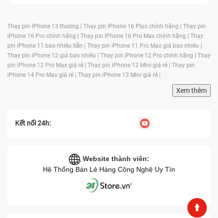
đề liên quan đến laptop của bạn.
Thay pin iPhone 13 thường |
Thay pin iPhone 16 Plus chính hãng |
Thay pin
3. Thiết bị sửa chữa tân tiến
iPhone 16 Pro chính hãng |
Thay pin iPhone 16 Pro Max chính hãng |
Thay
pin iPhone 11 bao nhiêu tiền |
Thay pin iPhone 11 Pro Max giá bao nhiêu |
Công nghệ máy móc hiện đại, tiên tiến và đầy đủ mọi
Thay pin iPhone 12 giá bao nhiêu |
Thay pin iPhone 12 Pro chính hãng |
Thay
thiết bị cần thiết thì laptop sửa chữa tại Bệnh Viện Điện
pin iPhone 12 Pro Max giá rẻ |
Thay pin iPhone 12 Mini giá rẻ |
Thay pin
Thoại, Laptop 24h luôn đảm bảo độ bền lâu dài, chất
iPhone 14 Pro Max giá rẻ |
Thay pin iPhone 13 Mini giá rẻ |
lượng được đặt lên hàng đầu. Kiểm tra máy, chẩn
Xem thêm
đoán lỗi và vệ sinh máy miễn phí.
Kết nối 24h:
Website thành viên:
Hệ Thống Bán Lẻ Hàng Công Nghệ Uy Tín