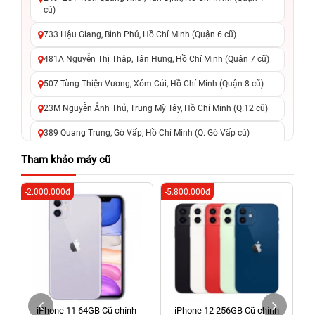
cũ)
733 Hậu Giang, Bình Phú, Hồ Chí Minh (Quận 6 cũ)
481A Nguyễn Thị Thập, Tân Hưng, Hồ Chí Minh (Quận 7 cũ)
507 Tùng Thiện Vương, Xóm Củi, Hồ Chí Minh (Quận 8 cũ)
23M Nguyễn Ảnh Thủ, Trung Mỹ Tây, Hồ Chí Minh (Q.12 cũ)
389 Quang Trung, Gò Vấp, Hồ Chí Minh (Q. Gò Vấp cũ)
625 - 625A Âu Cơ, Tân Phú, Hồ Chí Minh (Quận Tân Phú cũ)
Tham khảo máy cũ
326 Lê Văn Việt, Tăng Nhơn Phú, Hồ Chí Minh (Q.9 TP. Thủ
-2.000.000đ
-5.800.000đ
-5
Đức cũ)
256 Võ Văn Ngân, Thủ Đức, Hồ Chí Minh (Bình Thọ, TP. Thủ
Đức Cũ)
70 Nguyễn An Ninh, Dĩ An, Hồ Chí Minh (Bình Dương Cũ)
24h Vũng Tàu: 162A Ba Cu, Vũng Tàu, Hồ Chí Minh (TP. Vũng
Tàu cũ)
h
iPhone 11 64GB Cũ chính
iPhone 12 256GB Cũ chính