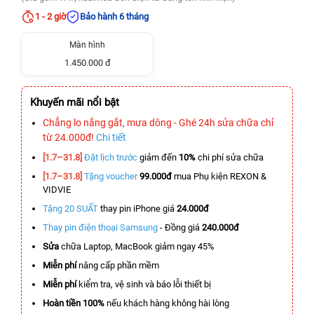
1 - 2 giờ
Bảo hành 6 tháng
Màn hình
1.450.000 đ
Khuyến mãi nổi bật
Chẳng lo nắng gắt, mưa dông - Ghé 24h sửa chữa chỉ
từ 24.000đ!
Chi tiết
[1.7–31.8]
Đặt lịch trước
giảm đến
10%
chi phí sửa chữa
[1.7–31.8]
Tặng voucher
99.000đ
mua Phụ kiện REXON &
VIDVIE
Tặng 20 SUẤT
thay pin iPhone giá
24.000đ
Thay pin điện thoại Samsung
- Đồng giá
240.000đ
Sửa
chữa Laptop, MacBook giảm ngay 45%
Miễn phí
nâng cấp phần mềm
Miễn phí
kiểm tra, vệ sinh và báo lỗi thiết bị
Hoàn tiền 100%
nếu khách hàng không hài lòng