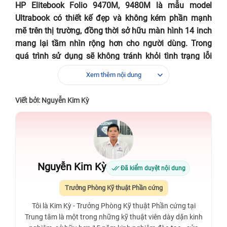
HP Elitebook Folio 9470M, 9480M là mẫu model
Ultrabook có thiết kế đẹp và không kém phần mạnh
mẽ trên thị trường, đồng thời sở hữu màn hình 14 inch
mang lại tầm nhìn rộng hơn cho người dùng. Trong
quá trình sử dụng sẽ không tránh khỏi tình trạng lỗi
màn hình, giải pháp tốt nhất là phải thay màn hình.
Xem thêm nội dung
Lúc này đây bạn sẽ cần tìm một trung tâm thay màn
hình Laptop HP Elitebook Folio 9470M, 9480M uy tín
Viết bởi: Nguyễn Kim Kỳ
và lấy liền.
Nguyễn Kim Kỳ
Đã kiểm duyệt nội dung
Trưởng Phòng Kỹ thuật Phần cứng
Tôi là Kim Kỳ - Trưởng Phòng Kỹ thuật Phần cứng tại
Trung tâm là một trong những kỹ thuật viên dày dặn kinh