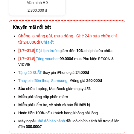
Màn hình HD
2.300.000 đ
Khuyến mãi nổi bật
Chẳng lo nắng gắt, mưa dông - Ghé 24h sửa chữa chỉ
từ 24.000đ!
Chi tiết
[1.7–31.8]
Đặt lịch trước
giảm đến
10%
chi phí sửa chữa
[1.7–31.8]
Tặng voucher
99.000đ
mua Phụ kiện REXON &
VIDVIE
Tặng 20 SUẤT
thay pin iPhone giá
24.000đ
Thay pin điện thoại Samsung
- Đồng giá
240.000đ
Sửa
chữa Laptop, MacBook giảm ngay 45%
Miễn phí
nâng cấp phần mềm
Miễn phí
kiểm tra, vệ sinh và báo lỗi thiết bị
Hoàn tiền 100%
nếu khách hàng không hài lòng
Máy ngoài
Chế độ bảo hành
đều có chính sách hỗ trợ giá lên
đến
300.000đ