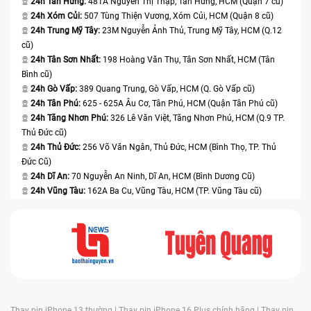
24h Tân Hưng:
481A Nguyễn Thị Thập, Tân Hưng, HCM (Quận 7 cũ)
24h Xóm Củi:
507 Tùng Thiện Vương, Xóm Củi, HCM (Quận 8 cũ)
24h Trung Mỹ Tây:
23M Nguyễn Ảnh Thủ, Trung Mỹ Tây, HCM (Q.12
cũ)
24h Tân Sơn Nhất:
198 Hoàng Văn Thụ, Tân Sơn Nhất, HCM (Tân
Bình cũ)
24h Gò Vấp:
389 Quang Trung, Gò Vấp, HCM (Q. Gò Vấp cũ)
24h Tân Phú:
625 - 625A Âu Cơ, Tân Phú, HCM (Quận Tân Phú cũ)
Màn hình chịu ảnh hưởng từ bên ngoài
24h Tăng Nhơn Phú:
326 Lê Văn Việt, Tăng Nhơn Phú, HCM (Q.9 TP.
Thủ Đức cũ)
Màn hình laptop Asus X541 chịu sự ảnh hưởng từ bên ngoài như:
24h Thủ Đức:
256 Võ Văn Ngân, Thủ Đức, HCM (Bình Thọ, TP. Thủ
khói bụi, bị chèn ép khi để trong balo, độ ẩm không khí quá cao, vật
nặng trên bề mặt laptop hoặc là bị rơi rớt, va đập mạnh… điều có thể
Đức Cũ)
làm cho màn hình laptop xuất hiện lỗi, hư hỏng. Và đây cũng là
24h Dĩ An:
70 Nguyễn An Ninh, Dĩ An, HCM (Bình Dương Cũ)
nguyên nhân khiến cho màn hình bị ẩm mốc, xuất hiện vết ố.
24h Vũng Tàu:
162A Ba Cu, Vũng Tàu, HCM (TP. Vũng Tàu cũ)
Chính vì vậy có rất nhiều nguyên nhân khiến cho màn hình laptop
Asus X541 của bạn hư hỏng. Điều bạn cần làm là mang máy tính đến
trung tâm sửa chữa uy tín để kiểm tra, xác định nguyên nhân và có
thể bạn cần phải thay màn hình laptop Asus X541 mới.
Bệnh Viện Điện Thoại, Laptop 24h – trung tâm
thay màn hình laptop chính hãng, uy tín tại Thành
Thay pin iPhone 13 thường |
Thay pin iPhone 16 Plus chính hãng |
Thay pin