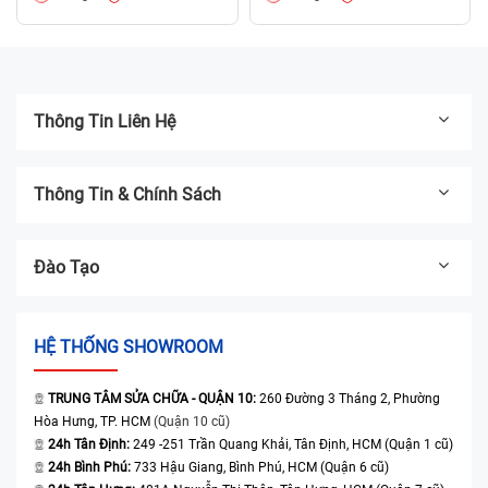
Chảy mực màn hình laptop
Nguyên nhân thường là màn hình bị rơi vỡ. Lúc này, bạn bắt buộc phải
thay màn hình laptop Asus X541.
Thông Tin Liên Hệ
Thông Tin & Chính Sách
Đào Tạo
HỆ THỐNG SHOWROOM
TRUNG TÂM SỬA CHỮA - QUẬN 10:
260 Đường 3 Tháng 2, Phường
Hòa Hưng, TP. HCM
(Quận 10 cũ)
24h Tân Định:
249 -251 Trần Quang Khải, Tân Định, HCM (Quận 1 cũ)
24h Bình Phú:
733 Hậu Giang, Bình Phú, HCM (Quận 6 cũ)