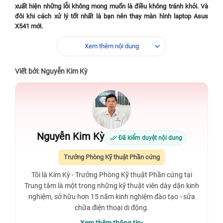
xuất hiện những lỗi không mong muốn là điều không tránh khỏi. Và
đôi khi cách xử lý tốt nhất là bạn nên thay màn hình laptop Asus
X541 mới.
Vài điểm nổi bật của laptop Asus X541
Xem thêm nội dung
Laptop Asus X541 thuộc phân khúc tầm trung, đây là dòng máy
Viết bởi: Nguyễn Kim Kỳ
tính phù hợp cho học sinh – sinh viên và nhân viên văn phòng. Asus
X541 được trang bị cấu hình vừa đủ phục vụ cho nhu cầu học tập,
làm việc và giải trí hàng ngày. Ngoài ra, sản phẩm này còn được cài
sẵn hệ điều hành Windows 10 bản quyền giúp bạn sử dụng ổn định
và tiện lợi.
Với thiết kế đơn giản cùng chất liệu nhựa máy có trọng lượng 2kg. Vì
đây là dòng sản phẩm thuộc phân khúc tầm trung nên thiết kế không
Nguyễn Kim Kỳ
Đã kiểm duyệt nội dung
quá nổi bật như các dòng cao cấp.
Asus X541 có kích thước màn hình 15.6 inch, cùng độ phân giải HD
Trưởng Phòng Kỹ thuật Phần cứng
1366 x 768. Ngoài ra, được kết hợp với công nghệ Asus Splendid
Video và đèn LED Backlit thân thiện với môi trường sử dụng.
Tôi là Kim Kỳ - Trưởng Phòng Kỹ thuật Phần cứng tại
Trung tâm là một trong những kỹ thuật viên dày dặn kinh
nghiệm, sở hữu hơn 15 năm kinh nghiệm đào tạo - sửa
chữa điện thoại di động.